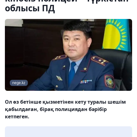
облысы ПД
nege.kz
Ол өз бетінше қызметінен кету туралы шешім
қабылдаған, бірақ полициядан бәрібір
кетпеген.