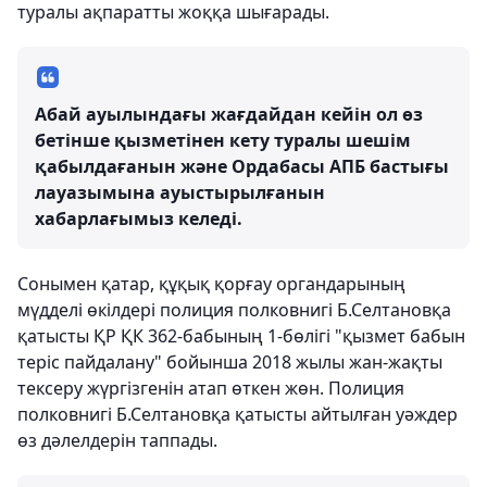
туралы ақпаратты жоққа шығарады.
Абай ауылындағы жағдайдан кейін ол өз
бетінше қызметінен кету туралы шешім
қабылдағанын және Ордабасы АПБ бастығы
лауазымына ауыстырылғанын
хабарлағымыз келеді.
Сонымен қатар, құқық қорғау органдарының
мүдделі өкілдері полиция полковнигі Б.Селтановқа
қатысты ҚР ҚК 362-бабының 1-бөлігі "қызмет бабын
теріс пайдалану" бойынша 2018 жылы жан-жақты
тексеру жүргізгенін атап өткен жөн. Полиция
полковнигі Б.Селтановқа қатысты айтылған уәждер
өз дәлелдерін таппады.