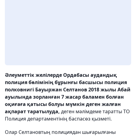
Әлеуметтік желілерде Ордабасы аудандық
полиция бөлімінің бұрынғы басшысы полиция
полковнигі Бауыржан Селтанов 2018 жылы Абай
ауылында зорланған 7 жасар баламен болған
оқиғаға қатысы болуы мүмкін деген жалған
ақпарат таратылуда,
деген мәлімдеме таратты ТО
Полиция департаментінің баспасөз қызметі.
Олар Селтановтың полициядан шығарылғаны