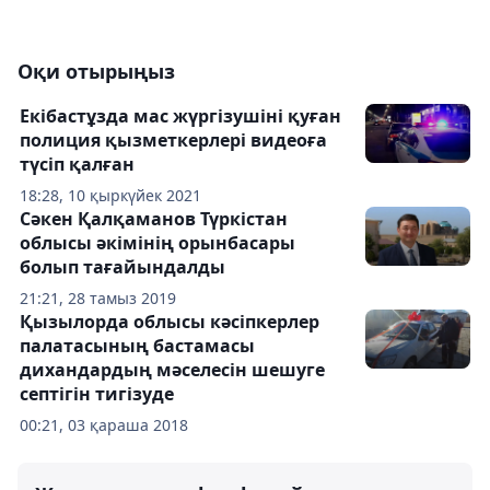
Оқи отырыңыз
Екібастұзда мас жүргізушіні қуған
полиция қызметкерлері видеоға
түсіп қалған
18:28, 10 қыркүйек 2021
Сәкен Қалқаманов Түркістан
облысы әкімінің орынбасары
болып тағайындалды
21:21, 28 тамыз 2019
Қызылорда облысы кәсіпкерлер
палатасының бастамасы
дихандардың мәселесін шешуге
септігін тигізуде
00:21, 03 қараша 2018