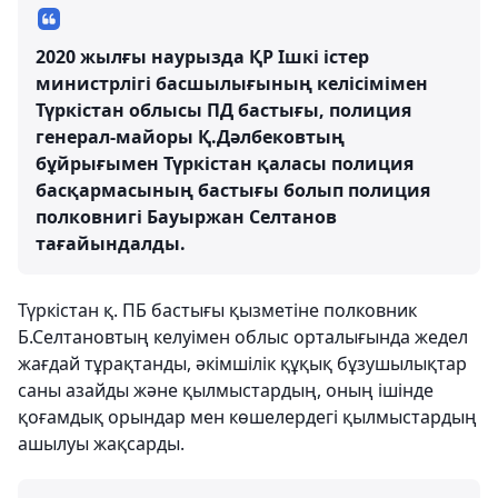
2020 жылғы наурызда ҚР Ішкі істер
министрлігі басшылығының келісімімен
Түркістан облысы ПД бастығы, полиция
генерал-майоры Қ.Дәлбековтың
бұйрығымен Түркістан қаласы полиция
басқармасының бастығы болып полиция
полковнигі Бауыржан Селтанов
тағайындалды.
Түркістан қ. ПБ бастығы қызметіне полковник
Б.Селтановтың келуімен облыс орталығында жедел
жағдай тұрақтанды, әкімшілік құқық бұзушылықтар
саны азайды және қылмыстардың, оның ішінде
қоғамдық орындар мен көшелердегі қылмыстардың
ашылуы жақсарды.