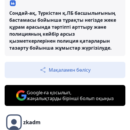
Сондай-ақ, Түркістан қ.ПБ басшылығының
бастамасы бойынша тұрақты негізде жеке
құрам арасында тәртіпті арттыру және
полицияның кейбір арсыз
қызметкерлерінен полиция қатарларын
тазарту бойынша жұмыстар жүргізілуде.
Мақаламен бөлісу
Google-ға қосылып,
жаңалықтарды бірінші болып оқыңыз
zkadm