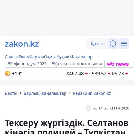
Қаз
Саясат
Әлем
Қаржы
Оқиға
Құқық
Мақалалар
#Референдум-2026
#Қазақстан мақтанышы
+19°
$
467.48
€
539.52
₽
5.73
Басты
Барлық жаңалықтар
Редакция Zakon.kz
20:14, 23 қазан 2020
Тексеру жүргіздік. Селтанов
кінәсіз полицей – Түркістан