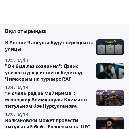
Оқи отырыңыз
В Астане 9 августа будут перекрыты
улицы
13:59, Бүгін
"Он был лез сознания": Дэнис
уверен в досрочной победе над
Чимаевым на турнире RAF
13:45, Бүгін
"Я очень рад за Мейирима":
менеджер Алимханулы Климас о
титульном бое Нурсултанова
13:05, Бүгін
Волкановски может провести
титульный бой с Евлоевым на UFC