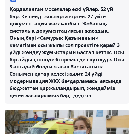
Қордаланған мәселелер ескі үйлер. 52 үй
бар. Кешенді жоспарға кірген. 27 үйге
документация жасағанбыз. Жобалық-
сметалық документациясын жасадық.
Оның бәрі «Самұрық Қазынаның»
көмегімен осы жылы сол проектіге қарай 3
үйді жөндеу жұмыстарын бастап кеттік. Осы
бір айдың ішінде бітіреміз деп күтілуде. Осы
3 аптадай болды жасап бастағанына.
Сонымен қатар келесі жылға 24 үйді
модернизация ЖКХ бағдарламасы аясында
бюджеттен қаржыландырып, жөндейміз
деген жоспарымыз бар, -деді ол.