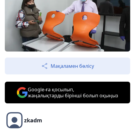
Мақаламен бөлісу
Google-ға қосылып,
жаңалықтарды бірінші болып оқыңыз
zkadm