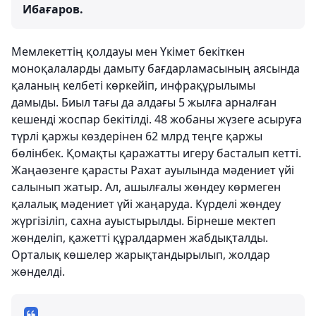
Ибағаров.
Мемлекеттің қолдауы мен Үкімет бекіткен
моноқалаларды дамыту бағдарламасының аясында
қаланың келбеті көркейіп, инфрақұрылымы
дамыды. Биыл тағы да алдағы 5 жылға арналған
кешенді жоспар бекітілді. 48 жобаны жүзеге асыруға
түрлі қаржы көздерінен 62 млрд теңге қаржы
бөлінбек. Қомақты қаражатты игеру басталып кетті.
Жаңаөзенге қарасты Рахат ауылында мәдениет үйі
салынып жатыр. Ал, ашылғалы жөндеу көрмеген
қалалық мәдениет үйі жаңаруда. Күрделі жөндеу
жүргізіліп, сахна ауыстырылды. Бірнеше мектеп
жөнделіп, қажетті құралдармен жабдықталды.
Орталық көшелер жарықтандырылып, жолдар
жөнделді.