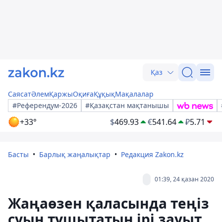
Қаз
Саясат
Әлем
Қаржы
Оқиға
Құқық
Мақалалар
#Референдум-2026
#Қазақстан мақтанышы
+33°
$
469.93
€
541.64
₽
5.71
Басты
Барлық жаңалықтар
Редакция Zakon.kz
01:39, 24 қазан 2020
Жаңаөзен қаласында теңіз
суын тұщытатын ірі зауыт