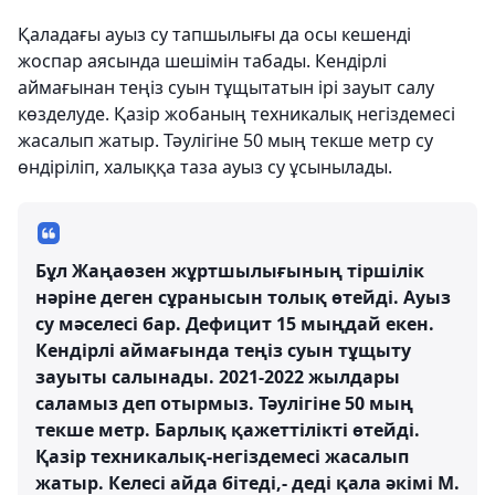
Қаладағы ауыз су тапшылығы да осы кешенді
жоспар аясында шешімін табады. Кендірлі
аймағынан теңіз суын тұщытатын ірі зауыт салу
көзделуде. Қазір жобаның техникалық негіздемесі
жасалып жатыр. Тәулігіне 50 мың текше метр су
өндіріліп, халыққа таза ауыз су ұсынылады.
Бұл Жаңаөзен жұртшылығының тіршілік
нәріне деген сұранысын толық өтейді. Ауыз
су мәселесі бар. Дефицит 15 мыңдай екен.
Кендірлі аймағында теңіз суын тұщыту
зауыты салынады. 2021-2022 жылдары
саламыз деп отырмыз. Тәулігіне 50 мың
текше метр. Барлық қажеттілікті өтейді.
Қазір техникалық-негіздемесі жасалып
жатыр. Келесі айда бітеді,- деді қала әкімі М.