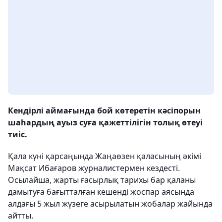
Кендірлі аймағында бой көтеретін кәсіпорын
шаһардың ауыз суға қажеттілігін толық өтеуі
тиіс.
Қала күні қарсаңында Жаңаөзен қаласының әкімі
Мақсат Ибағаров журналистермен кездесті.
Осылайша, жарты ғасырлық тарихы бар қаланы
дамытуға бағытталған кешенді жоспар аясында
алдағы 5 жыл жүзеге асырылатын жобалар жайында
айтты.