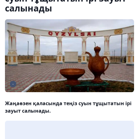
салынады
-
Жаңаөзен қаласында теңіз суын тұщытатын ірі
зауыт салынады.