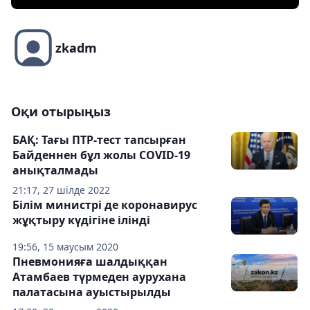
zkadm
Оқи отырыңыз
БАҚ: Тағы ПТР-тест тапсырған
Байденнен бұл жолы COVID-19
анықталмады
21:17, 27 шілде 2022
Білім министрі де коронавирус
жұқтыру күдігіне ілінді
19:56, 15 маусым 2020
Пневмонияға шалдыққан
Атамбаев түрмеден аурухана
палатасына ауыстырылды