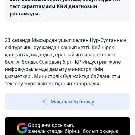
тест сараптамасы КВИ диагнозын
растамады.
23 қазанда Мысырдан ұшып келген Нұр-Сұлтанның
екі тұрғыны әуежайдан қашып кетті. Кейінірек
қашқан адамдардың ерлі-зайыптылар екендігі
белгілі болды. Олардың бірі - ҚР Индустрия және
инфрақұрылымды дамыту министрлігінің
қызметкері. Министрлік бұл жайтқа байланысты
тексеру жүргізіліп жатқанын хабарлады.
Мақаламен бөлісу
Google-ға қосылып,
жаңалықтарды бірінші болып оқыңыз