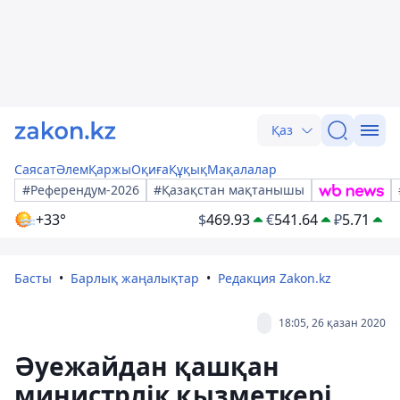
Қаз
Саясат
Әлем
Қаржы
Оқиға
Құқық
Мақалалар
#Референдум-2026
#Қазақстан мақтанышы
+33°
$
469.93
€
541.64
₽
5.71
Басты
Барлық жаңалықтар
Редакция Zakon.kz
18:05, 26 қазан 2020
Әуежайдан қашқан
министрлік қызметкері