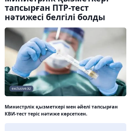
тапсырған ПТР-тест
нәтижесі белгілі болды
exclusive.kz
Министрлік қызметкері мен әйелі тапсырған
КВИ-тест теріс нәтиже көрсеткен.