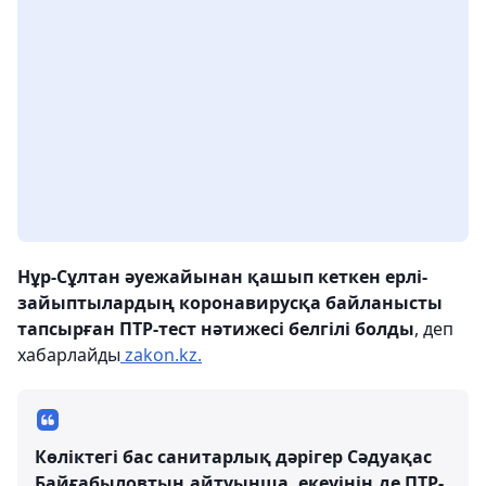
Нұр-Сұлтан әуежайынан қашып кеткен ерлі-
зайыптылардың коронавирусқа байланысты
тапсырған ПТР-тест нәтижесі белгілі болды
, деп
хабарлайды
zakon.kz.
Көліктегі бас санитарлық дәрігер Сәдуақас
Байғабыловтың айтуынша, екеуінің де ПТР-