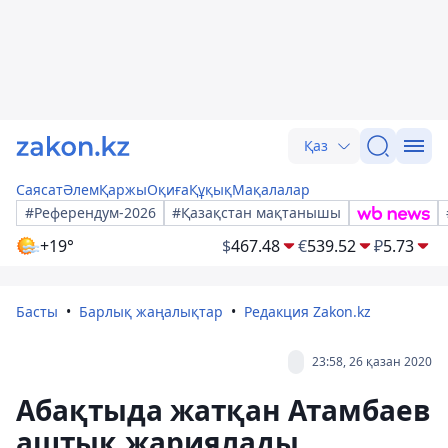
Қаз
Саясат
Әлем
Қаржы
Оқиға
Құқық
Мақалалар
#Референдум-2026
#Қазақстан мақтанышы
+19°
$
467.48
€
539.52
₽
5.73
Басты
Барлық жаңалықтар
Редакция Zakon.kz
23:58, 26 қазан 2020
Абақтыда жатқан Атамбаев
аштық жариялады