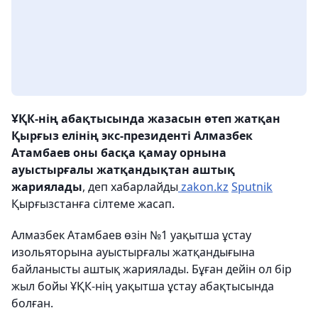
ҰҚК-нің абақтысында жазасын өтеп жатқан
Қырғыз елінің экс-президенті Алмазбек
Атамбаев оны басқа қамау орнына
ауыстырғалы жатқандықтан аштық
жариялады
, деп хабарлайды
zakon.kz
Sputnik
Қырғызстанға сілтеме жасап.
Алмазбек Атамбаев өзін №1 уақытша ұстау
изольяторына ауыстырғалы жатқандығына
байланысты аштық жариялады. Бұған дейін ол бір
жыл бойы ҰҚК-нің уақытша ұстау абақтысында
болған.