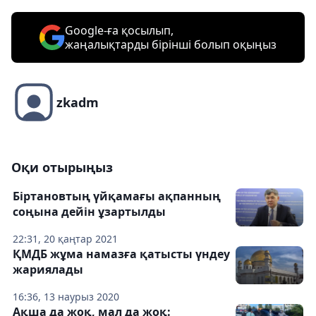
Google-ға қосылып,
жаңалықтарды бірінші болып оқыңыз
zkadm
Оқи отырыңыз
Біртановтың үйқамағы ақпанның
соңына дейін ұзартылды
22:31, 20 қаңтар 2021
ҚМДБ жұма намазға қатысты үндеу
жариялады
16:36, 13 наурыз 2020
Ақша да жоқ, мал да жоқ: