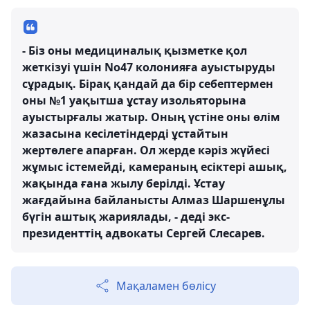
- Біз оны медициналық қызметке қол
жеткізуі үшін No47 колонияға ауыстыруды
сұрадық. Бірақ қандай да бір себептермен
оны №1 уақытша ұстау изольяторына
ауыстырғалы жатыр. Оның үстіне оны өлім
жазасына кесілетіндерді ұстайтын
жертөлеге апарған. Ол жерде кәріз жүйесі
жұмыс істемейді, камераның есіктері ашық,
жақында ғана жылу берілді. Ұстау
жағдайына байланысты Алмаз Шаршенұлы
бүгін аштық жариялады, - деді экс-
президенттің адвокаты Сергей Слесарев.
Мақаламен бөлісу