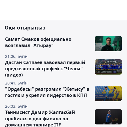
Оқи отырыңыз
Самат Смаков официально
возглавил "Атырау"
21:06, Бүгін
Дастан Сатпаев завоевал первый
предсезонный трофей с "Челси"
(видео)
20:41, Бүгін
"Ордабасы" разгромил "Жетысу" в
гостях и укрепил лидерство в КПЛ
20:03, Бүгін
Теннисист Дамир Жалгасбай
пробился в два финала на
домашнем турнире ITF