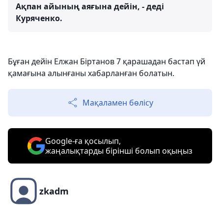
Ақпан айының аяғына дейін, - деді
Куряченко.
Бұған дейін Елжан Біртанов 7 қарашадан бастап үй
қамағына алынғаны хабарланған болатын.
Мақаламен бөлісу
Google-ға қосылып,
жаңалықтарды бірінші болып оқыңыз
zkadm