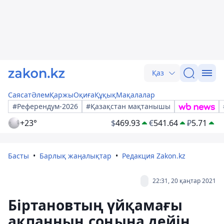
Қаз
Саясат
Әлем
Қаржы
Оқиға
Құқық
Мақалалар
#Референдум-2026
#Қазақстан мақтанышы
+23°
$
469.93
€
541.64
₽
5.71
Басты
Барлық жаңалықтар
Редакция Zakon.kz
22:31, 20 қаңтар 2021
Біртановтың үйқамағы
ақпанның соңына дейін