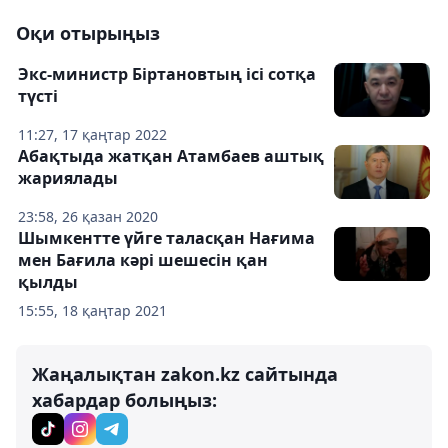
Оқи отырыңыз
Экс-министр Біртановтың ісі сотқа
түсті
11:27, 17 қаңтар 2022
Абақтыда жатқан Атамбаев аштық
жариялады
23:58, 26 қазан 2020
Шымкентте үйге таласқан Нағима
мен Бағила кәрі шешесін қан
қылды
15:55, 18 қаңтар 2021
Жаңалықтан zakon.kz сайтында
хабардар болыңыз: