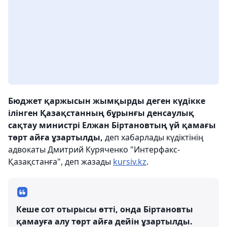
Бюджет қаржысын жымқырды деген күдікке
ілінген Қазақстанның бұрынғы денсаулық
сақтау министрі Елжан Біртановтың үй қамағы
төрт айға ұзартылды,
деп хабарлады күдіктінің
адвокаты Дмитрий Куряченко "Интерфакс-
Қазақстанға", деп жазады
kursiv.kz
.
Кеше сот отырысы өтті, онда Біртановты
қамауға алу төрт айға дейін ұзартылды.