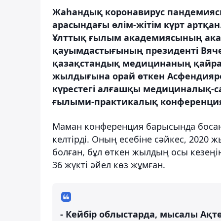
Жаһандық коронавирус пандемиясы
арасындағы өлім-жітім күрт артқан
Ұлттық ғылым академиясының акад
қауымдастығының президенті Вяч
қазақстандық медицинаның қайрат
жылдығына орай өткен
Асфендияро
күрестегі алғашқы медициналық-с
ғылыми-практикалық конференци
Маман конференция барысында босан
келтірді. Оның есебіне сәйкес, 2020 
болған, бұл өткен жылдың осы кезеңі
36 жүкті әйел көз жұмған.
- Кейбір облыстарда, мысалы Ақтө