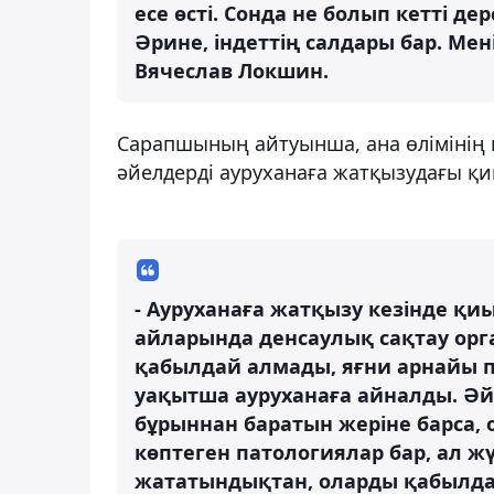
есе өсті. Сонда не болып кетті де
Әрине, індеттің салдары бар. Мен
Вячеслав Локшин.
Сарапшының айтуынша, ана өлімінің кү
әйелдерді ауруханаға жатқызудағы қ
- Ауруханаға жатқызу кезінде қи
айларында денсаулық сақтау орга
қабылдай алмады, яғни арнайы п
уақытша ауруханаға айналды. Әй
бұрыннан баратын жеріне барса, 
көптеген патологиялар бар, ал жү
жататындықтан, оларды қабылдам