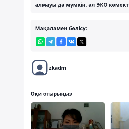
алмауы да мүмкін, ал ЭКО көмекте
Мақаламен бөлісу:
zkadm
Оқи отырыңыз