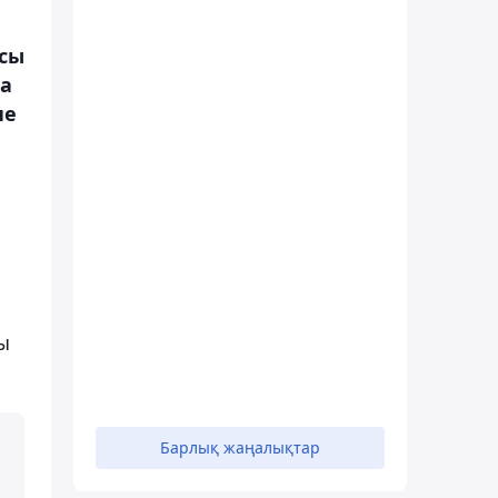
асы
на
не
ы
Барлық жаңалықтар