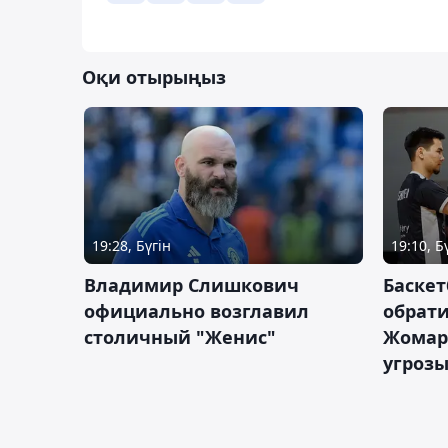
Оқи отырыңыз
19:28, Бүгін
19:10, Б
Владимир Слишкович
Баскет
официально возглавил
обрати
столичный "Женис"
Жомарт
угрозы