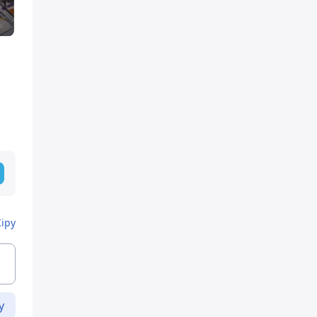
Кіру
у