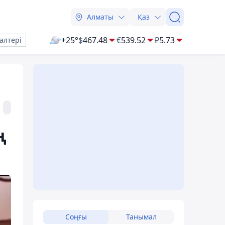
Алматы
Қаз
+25°
$
467.48
€
539.52
₽
5.73
алтері
ң
Соңғы
Танымал