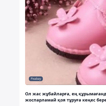
Pixabay
Ол жас жұбайларға, ең құрымағанд
жоспарламай қоя тұруға кеңес бере