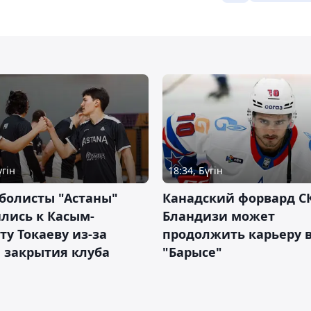
үгін
18:34, Бүгін
болисты "Астаны"
Канадский форвард С
лись к Касым-
Бландизи может
у Токаеву из-за
продолжить карьеру 
 закрытия клуба
"Барысе"