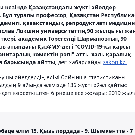
 кезінде Қазақстандағы жүкті әйелдер
. Бұл туралы профессор, Қазақстан Республик
емигі, қазақстандық репродуктивті медици
еслав Локшин университеттің 90 жылдығы
жә
кері, академик Төрегелді Шармановтың 90
в атындағы ҚазҰМУ-дегі "COVID-19-қа қарсы
анитарлық көмектің рөлі" атты халықаралық
я барысында айтты
, деп хабарлайды
zakon.kz.
ушы әйелдердің өлімі бойынша статистиканы
жылдың 9 айында елімізде 136 жүкті әйел қайтыс
ндегі көрсеткіштен бірнеше есе жоғары: 2019 жыл
беде өлім 13, Қызылордада - 9, Шымкентте - 7