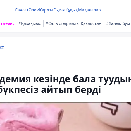
Саясат
Әлем
Қаржы
Оқиға
Құқық
Мақалалар
#Қазақмыс
#Салыстырмалы Қазақстан
#Халық бухг
kz
демия кезінде бала тууды
үкпесіз айтып берді