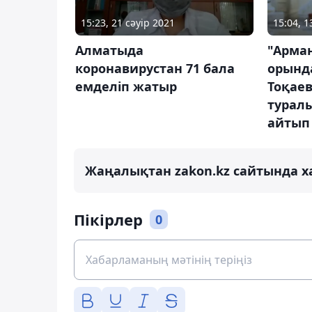
15:04, 
15:23, 21 сәуір 2021
"Арман
Алматыда
орында
коронавирустан 71 бала
Тоқаев
емделіп жатыр
туралы
айтып 
Жаңалықтан zakon.kz сайтында х
Пікірлер
0