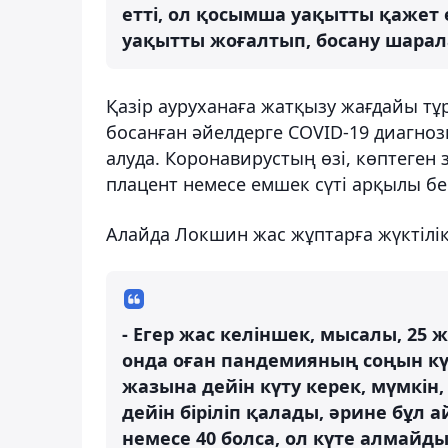
етті, ол қосымша уақытты қажет 
уақытты жоғалтып, босану шарала
Қазір ауруханаға жатқызу жағдайы тұр
босанған әйелдерге COVID-19 диагно
алуда. Коронавирустың өзі, көптеген 
плацент немесе емшек сүті арқылы бе
Алайда Локшин жас жұптарға жүктілікт
- Егер жас келіншек, мысалы, 25 
онда оған пандемияның соңын кү
жазына дейін күту керек, мүмкін
дейін біріліп қалады, әрине бұл 
немесе 40 болса, ол күте алмайды