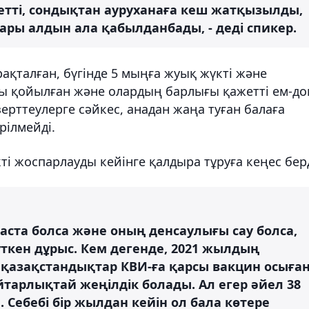
етті, сондықтан ауруханаға кеш жатқызылды,
ры алдын ала қабылданбады, - деді спикер.
ақталған, бүгінде 5 мыңға жуық жүкті және
зы қойылған және олардың барлығы қажетті ем-д
зерттеулерге сәйкес, анадан жаңа туған балаға
рілмейді.
і жоспарлауды кейінге қалдыра тұруға кеңес берд
жаста болса және оның денсаулығы сау болса,
ткен дұрыс. Кем дегенде, 2021 жылдың
, қазақстандықтар КВИ-ға қарсы вакцин осыға
айтарлықтай жеңілдік болады. Ал егер әйел 38
. Себебі бір жылдан кейін ол бала көтере