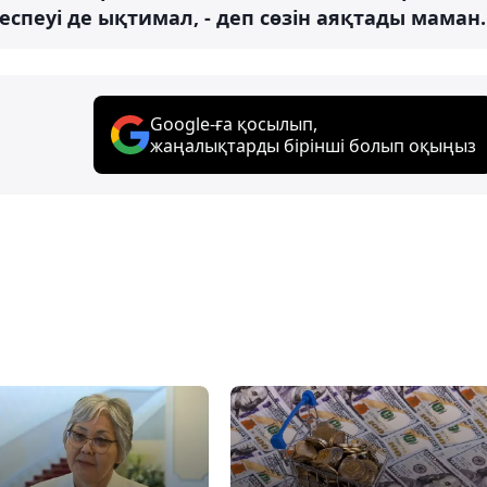
спеуі де ықтимал, - деп сөзін аяқтады маман.
Google-ға қосылып,
жаңалықтарды бірінші болып оқыңыз