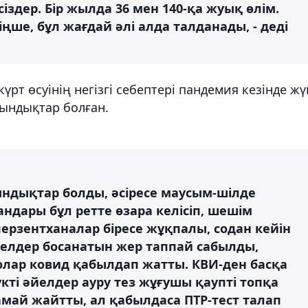
рсіздер. Бір жылда 36 мен 140-қа жуық өлім.
іңше, бұл жағдай әлі алда талданады, - деді
рт өсуінің негізгі себептері пандемия кезінде жү
иындықтар болған.
ындықтар болды, әсіресе маусым-шілде
ндары бұл ретте өзара келісіп, шешім
ерзентханалар біресе жұқпалы, содан кейін
елдер босанатын жер таппай сабылды,
олар ковид қабылдап жатты. КВИ-ден басқа
кті әйелдер ауру тез жұғушы қаупті топқа
ай жайтты, ал қабылдаса ПТР-тест талап