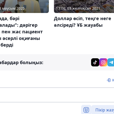
13 маусым 2025
13:00, 03 желтоқсан 2021
да, бәрі
Доллар өсіп, теңге неге
лады": дәрігер
әлсіреді? ҰБ жауабы
 пен жас пациент
 әсерлі оқиғаны
берді
абардар болыңыз:
Пікір жаз