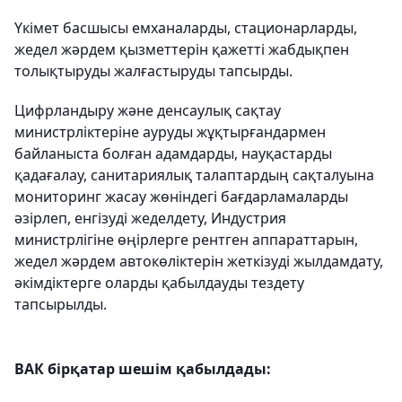
Үкімет басшысы емханаларды, стационарларды,
жедел жәрдем қызметтерін қажетті жабдықпен
толықтыруды жалғастыруды тапсырды.
Цифрландыру және денсаулық сақтау
министрліктеріне ауруды жұқтырғандармен
байланыста болған адамдарды, науқастарды
қадағалау, санитариялық талаптардың сақталуына
мониторинг жасау жөніндегі бағдарламаларды
әзірлеп, енгізуді жеделдету, Индустрия
министрлігіне өңірлерге рентген аппараттарын,
жедел жәрдем автокөліктерін жеткізуді жылдамдату,
әкімдіктерге оларды қабылдауды тездету
тапсырылды.
ВАК бірқатар шешім қабылдады: