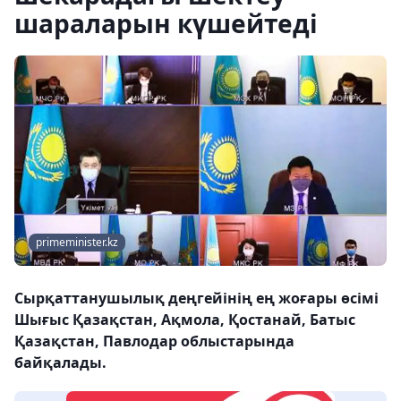
шараларын күшейтеді
primeminister.kz
Сырқаттанушылық деңгейінің ең жоғары өсімі
Шығыс Қазақстан, Ақмола, Қостанай, Батыс
Қазақстан, Павлодар облыстарында
байқалады.