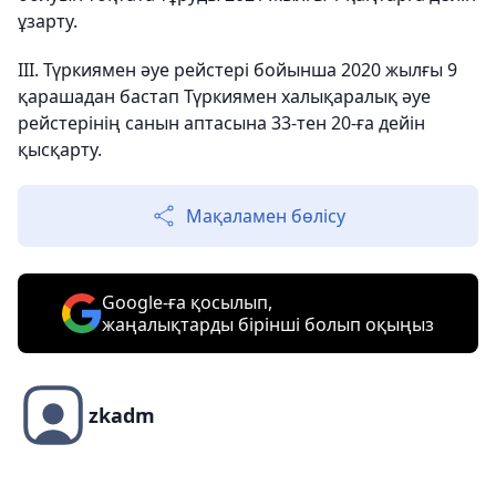
ұзарту.
IІІ. Түркиямен әуе рейстері бойынша 2020 жылғы 9
қарашадан бастап Түркиямен халықаралық әуе
рейстерінің санын аптасына 33-тен 20-ға дейін
қысқарту.
Мақаламен бөлісу
Google-ға қосылып,
жаңалықтарды бірінші болып оқыңыз
zkadm