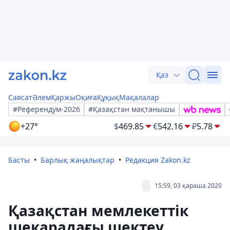
Қаз
Саясат
Әлем
Қаржы
Оқиға
Құқық
Мақалалар
#Референдум-2026
#Қазақстан мақтанышы
+27°
$
469.85
€
542.16
₽
5.78
Басты
Барлық жаңалықтар
Редакция Zakon.kz
15:59, 03 қараша 2020
Қазақстан мемлекеттік
шекарадағы шектеу