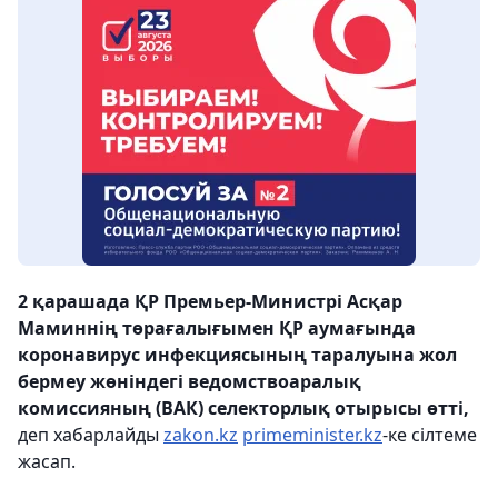
2 қарашада ҚР Премьер-Министрі Асқар
Маминнің төрағалығымен ҚР аумағында
коронавирус инфекциясының таралуына жол
бермеу жөніндегі ведомствоаралық
комиссияның (ВАК) селекторлық отырысы өтті,
деп хабарлайды
zakon.kz
primeminister.kz
-ке сілтеме
жасап.