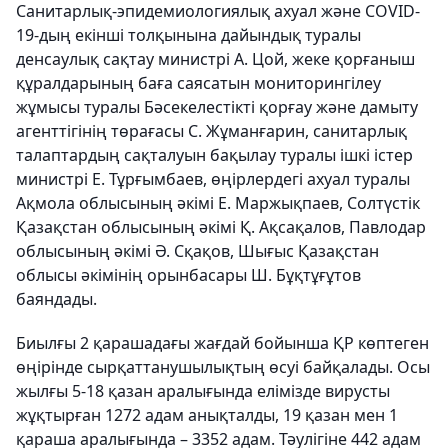
Санитарлық-эпидемиологиялық ахуал және COVID-
19-дың екінші толқынына дайындық туралы
денсаулық сақтау министрі А. Цой, жеке қорғаныш
құралдарының баға саясатын мониторингілеу
жұмысы туралы Бәсекелестікті қорғау және дамыту
агенттігінің төрағасы С. Жұманғарин, санитарлық
талаптардың сақталуын бақылау туралы ішкі істер
министрі Е. Тұрғымбаев, өңірлердегі ахуал туралы
Ақмола облысының әкімі Е. Маржықпаев, Солтүстік
Қазақстан облысының әкімі Қ. Ақсақалов, Павлодар
облысының әкімі Ә. Сқақов, Шығыс Қазақстан
облысы әкімінің орынбасары Ш. Бұқтұғұтов
баяндады.
Биылғы 2 қарашадағы жағдай бойынша ҚР көптеген
өңірінде сырқаттанушылықтың өсуі байқалады. Осы
жылғы 5-18 қазан аралығында елімізде вирусты
жұқтырған 1272 адам анықталды, 19 қазан мен 1
қараша аралығында – 3352 адам. Тәулігіне 442 адам