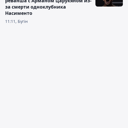
реванша с Арманом Царукяном из-
за смерти одноклубника
Насименто
11:11, Бүгін