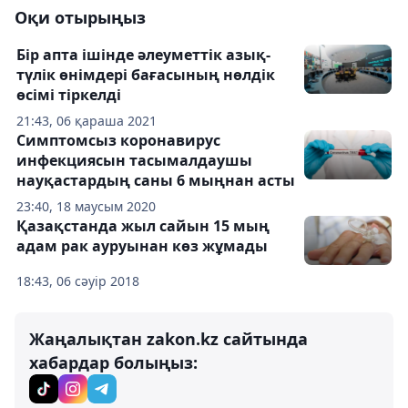
Оқи отырыңыз
Бір апта ішінде әлеуметтік азық-
түлік өнімдері бағасының нөлдік
өсімі тіркелді
21:43, 06 қараша 2021
Симптомсыз коронавирус
инфекциясын тасымалдаушы
науқастардың саны 6 мыңнан асты
23:40, 18 маусым 2020
Қазақстанда жыл сайын 15 мың
адам рак ауруынан көз жұмады
18:43, 06 сәуір 2018
Жаңалықтан zakon.kz сайтында
хабардар болыңыз: