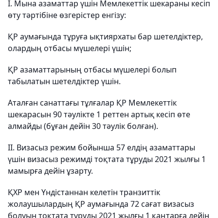
І. Мына азаматтар үшін Мемлекеттік шекараны кесіп
өту тәртібіне өзгерістер енгізу:
ҚР аумағында тұруға ықтиярхаты бар шетелдіктер,
олардың отбасы мүшелері үшін;
ҚР азаматтарының отбасы мүшелері болып
табылатын шетелдіктер үшін.
Аталған санаттағы тұлғалар ҚР Мемлекеттік
шекарасын 90 тәулікте 1 реттен артық кесіп өте
алмайды (бұған дейін 30 тәулік болған).
II. Визасыз режим бойынша 57 елдің азаматтары
үшін визасыз режимді тоқтата тұруды 2021 жылғы 1
мамырға дейін ұзарту.
ҚХР мен Үндістаннан келетін транзиттік
жолаушылардың ҚР аумағында 72 сағат визасыз
болуын тоқтата тұруды 2021 жылғы 1 қаңтарға дейін