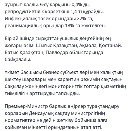
ауырып қалды. Өсу қарқыны 0,4%-ды,
репродуктивтілік көрсеткіші 1,4-ті құрайды.
Инфекциялық төсек орындары 22%-ға,
реанимациялық орындар 18%-ға жүктелген.
Бір ай ішінде сырқаттанушылық деңгейінің ең
жоғары өсімі Шығыс Қазақстан, Ақмола, Қостанай,
Батыс Қазақстан, Павлодар облыстарында
байқалады.
Үкімет басшысы бизнес субъектілері мен халықтың
шектеу шаралары мен карантин режимін сақтауын
бақылау жөніндегі мониторингтік топтар қызметінің
тиімділігін арттыруды тапсырды.
Премьер-Министр барлық өңірлер тұрақтандыру
қорларын Денсаулық сақтау министрлігінің
нормативтеріне дейін жеткізу бойынша алға
қойылған міндетті орындағанын атап өтті.