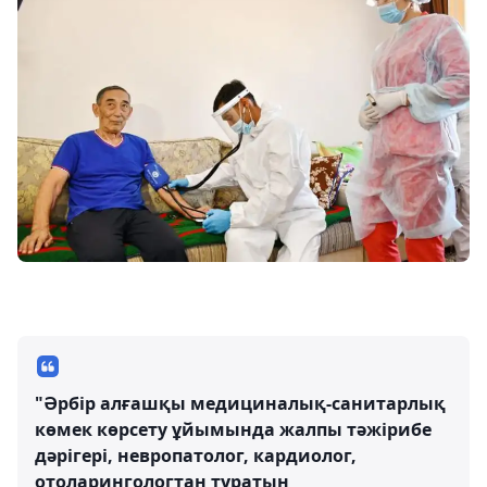
"Әрбір алғашқы медициналық-санитарлық
көмек көрсету ұйымында жалпы тәжірибе
дәрігері, невропатолог, кардиолог,
отоларингологтан тұратын