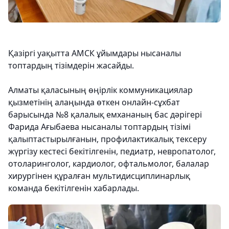
Қазіргі уақытта АМСК ұйымдары нысаналы
топтардың тізімдерін жасайды.
Алматы қаласының өңірлік коммуникациялар
қызметінің алаңында өткен онлайн-сұхбат
барысында №8 қалалық емхананың бас дәрігері
Фарида Ағыбаева нысаналы топтардың тізімі
қалыптастырылғанын, профилактикалық тексеру
жүргізу кестесі бекітілгенін, педиатр, невропатолог,
отоларинголог, кардиолог, офтальмолог, балалар
хирургінен құралған мультидисциплинарлық
команда бекітілгенін хабарлады.