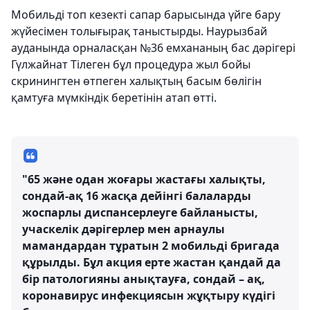
Мобильді топ кезекті сапар барысында үйге бару
жүйесімен толығырақ таныстырды. Наурызбай
ауданында орналасқан №36 емхананың бас дәрігері
Гүлжайнат Тілеген бұл процедура жыл бойы
скринингтен өтпеген халықтың басым бөлігін
қамтуға мүмкіндік беретінін атап өтті.
"65 және одан жоғары жастағы халықты,
сондай-ақ 16 жасқа дейінгі балаларды
жоспарлы диспансерлеуге байланысты,
учаскелік дәрігерлер мен арнаулы
мамандардан тұратын 2 мобильді бригада
құрылды. Бұл акция ерте жастан қандай да
бір патологияны анықтауға, сондай – ақ,
коронавирус инфекциясын жұқтыру күдігі