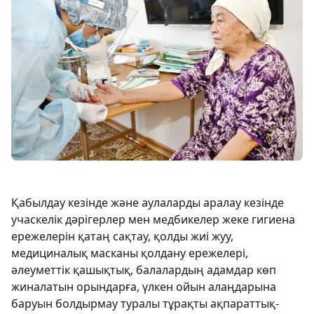
Қабылдау кезінде және аулаларды аралау кезінде
учаскелік дәрігерлер мен медбикелер жеке гигиена
ережелерін қатаң сақтау, қолды жиі жуу,
медициналық масканы қолдану ережелері,
әлеуметтік қашықтық, балалардың адамдар көп
жиналатын орындарға, үлкен ойын алаңдарына
баруын болдырмау туралы тұрақты ақпараттық-