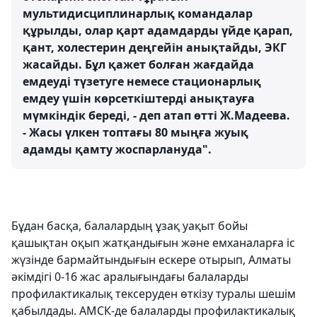
мультидисциплинарлық командалар
құрылды, олар қарт адамдарды үйде қарап,
қант, холестерин деңгейін анықтайды, ЭКГ
жасайды. Бұл қажет болған жағдайда
емдеуді түзетуге немесе стационарлық
емдеу үшін көрсеткіштерді анықтауға
мүмкіндік береді, - деп атап өтті Ж.Мадеева.
- Жасы үлкен топтағы 80 мыңға жуық
адамды қамту жоспарлануда".
Бұдан басқа, балалардың ұзақ уақыт бойы
қашықтан оқып жатқандығын және емханаларға іс
жүзінде бармайтындығын ескере отырып, Алматы
әкімдігі 0-16 жас аралығындағы балаларды
профилактикалық тексеруден өткізу туралы шешім
қабылдады. АМСК-де балаларды профилактикалық