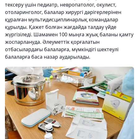
тексеру үшін педиатр, невропатолог, окулист,
отоларинголог, балалар хирургі дәрігерлерінен
құралған мультидисциплинарлық командалар
құрылды. Қажет болған жағдайда талдау үйде
жүргізіледі. Шамамен 100 мыңға жуық баланы қамту
жоспарлануда. Әлеуметтік қорғалатын
отбасылардағы балаларға, мүмкіндігі шектеулі
балаларға баса назар аударылады.