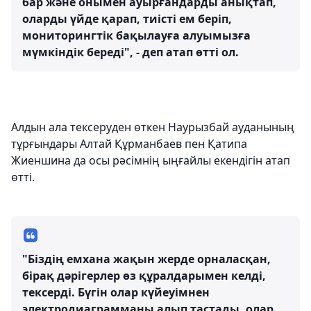
бар және онымен ауырғандарды анықтап,
оларды үйде қарап, тиісті ем беріп,
мониторингтік бақылауға алуымызға
мүмкіндік береді", - деп атап өтті ол.
Алдын ала тексеруден өткен Наурызбай ауданының
тұрғындары Алтай Құрманбаев пен Қатипа
Жиеншина да осы рәсімнің ыңғайлы екендігін атап
өтті.
"Біздің емхана жақын жерде орналасқан,
бірақ дәрігерлер өз құралдарымен келді,
тексерді. Бүгін олар күйеуімнен
электродиаграмманы алып тастады, олар