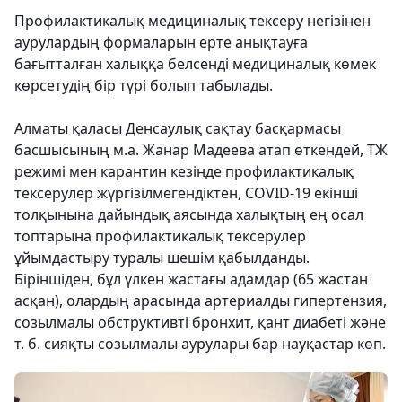
Профилактикалық медициналық тексеру негізінен
аурулардың формаларын ерте анықтауға
бағытталған халыққа белсенді медициналық көмек
көрсетудің бір түрі болып табылады.
Алматы қаласы Денсаулық сақтау басқармасы
басшысының м.а. Жанар Мадеева атап өткендей, ТЖ
режимі мен карантин кезінде профилактикалық
тексерулер жүргізілмегендіктен, COVID-19 екінші
толқынына дайындық аясында халықтың ең осал
топтарына профилактикалық тексерулер
ұйымдастыру туралы шешім қабылданды.
Біріншіден, бұл үлкен жастағы адамдар (65 жастан
асқан), олардың арасында артериалды гипертензия,
созылмалы обструктивті бронхит, қант диабеті және
т. б. сияқты созылмалы аурулары бар науқастар көп.