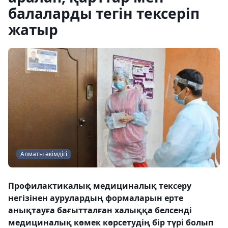
балаларды тегін тексеріп
жатыр
Алматы әкімдігі
Профилактикалық медициналық тексеру
негізінен аурулардың формаларын ерте
анықтауға бағытталған халыққа белсенді
медициналық көмек көрсетудің бір түрі болып