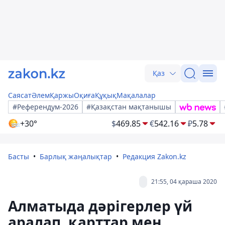
Қаз
Саясат
Әлем
Қаржы
Оқиға
Құқық
Мақалалар
#Референдум-2026
#Қазақстан мақтанышы
+30°
$
469.85
€
542.16
₽
5.78
Басты
Барлық жаңалықтар
Редакция Zakon.kz
21:55, 04 қараша 2020
Алматыда дәрігерлер үй
аралап, қарттар мен