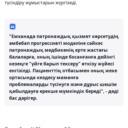
түсіндіру жұмыстарын жүргізеді.
"Емханада патронаждық қызмет көрсетудің
әмбебап прогрессивті моделіне сәйкес
патронаждық медбикенің ерте жастағы
балаларға, оның ішінде босанғанға дейінгі
кезеңге "үйге барып тексеру" өткізу жүйесі
енгізілді. Пациенттің отбасымен оның жеке
ортасында кездесу маманға
проблемаларды түсінуге және дұрыс шешім
қабылдауға ерекше мүмкіндік береді", - деді
бас дәрігер.