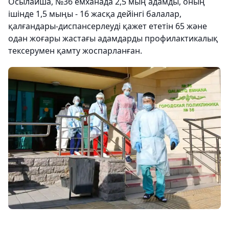
Осылайша, №36 емханада 2,5 мың адамды, оның
ішінде 1,5 мыңы - 16 жасқа дейінгі балалар,
қалғандары-диспансерлеуді қажет ететін 65 және
одан жоғары жастағы адамдарды профилактикалық
тексерумен қамту жоспарланған.