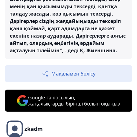
менің қан қысымымды тексерді, қантқа
талдау жасады, көз қысымын тексерді.
Дәрігерлер сіздің жағдайыңызды тексеріп
қана қоймай, қарт адамдарға не қажет
екеніне назар аударады. Дәрігерлерге алғыс
айтып, олардың еңбегінің әрдайым
ақталуын тілеймін", - деді Қ. Жиеншина.
Мақаламен бөлісу
Google-ға қосылып,
жаңалықтарды бірінші болып оқыңыз
zkadm