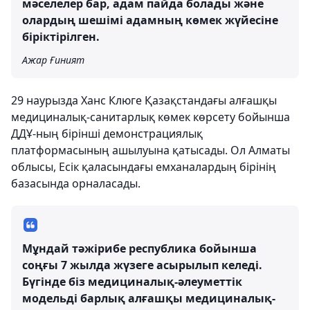
мәселелер бар, адам пайда болады және
олардың шешімі адамның көмек жүйесіне
біріктірілген.
Ажар Ғиният
29 наурызда Ханс Клюге Қазақстандағы алғашқы
медициналық-санитарлық көмек көрсету бойынша
ДДҰ-ның бірінші демонстрациялық
платформасының ашылуына қатысады. Ол Алматы
облысы, Есік қаласындағы емханалардың бірінің
базасында орналасады.
Мұндай тәжірибе республика бойынша
соңғы 7 жылда жүзеге асырылып келеді.
Бүгінде біз медициналық-әлеуметтік
модельді барлық алғашқы медициналық-