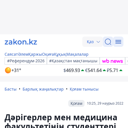
Қаз
Саясат
Әлем
Қаржы
Оқиға
Құқық
Мақалалар
#Референдум-2026
#Қазақстан мақтанышы
+31°
$
469.93
€
541.64
₽
5.71
Басты
Барлық жаңалықтар
Қоғам тынысы
Қоғам
10:25, 29 наурыз 2022
Дәрігерлер мен медицина
факультетінің студенттері