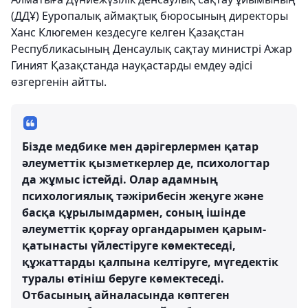
(ДДҰ) Еуропалық аймақтық бюросының директоры
Ханс Клюгемен кездесуге келген Қазақстан
Республикасының Денсаулық сақтау министрі Ажар
Гиният Қазақстанда науқастарды емдеу әдісі
өзгергенін айтты.
Бізде медбике мен дәрігерлермен қатар
әлеуметтік қызметкерлер де, психологтар
да жұмыс істейді. Олар адамның
психологиялық тәжірибесін жеңуге және
басқа құрылымдармен, соның ішінде
әлеуметтік қорғау органдарымен қарым-
қатынасты үйлестіруге көмектеседі,
құжаттарды қалпына келтіруге, мүгедектік
туралы өтініш беруге көмектеседі.
Отбасының айналасында көптеген