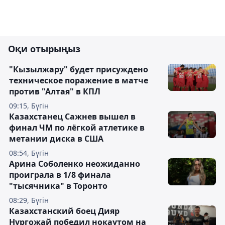
Оқи отырыңыз
"Кызылжару" будет присуждено
техническое поражение в матче
против "Алтая" в КПЛ
09:15, Бүгін
Казахстанец Сажнев вышел в
финал ЧМ по лёгкой атлетике в
метании диска в США
08:54, Бүгін
Арина Соболенко неожиданно
проиграла в 1/8 финала
"тысячника" в Торонто
08:29, Бүгін
Казахстанский боец Дияр
Нургожай победил нокаутом на