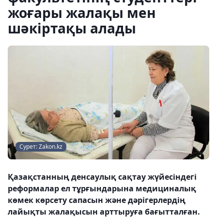
жоғары жалақы мен
шәкіртақы алады
Сурет: Zakon.kz
Қазақстанның денсаулық сақтау жүйесіндегі
реформалар ел тұрғындарына медициналық
көмек көрсету сапасын және дәрігерлердің
лайықты жалақысын арттыруға бағытталған.