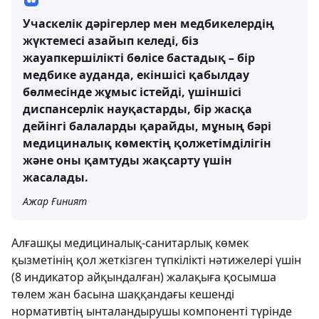
Учаскелік дәрігерлер мен медбикелердің
жүктемесі азайып келеді, біз
жауапкершілікті бөлісе бастадық – бір
медбике ауданда, екіншісі қабылдау
бөлмесінде жұмыс істейді, үшіншісі
диспансерлік науқастарды, бір жасқа
дейінгі балаларды қарайды, мұның бәрі
медициналық көмектің қолжетімділігін
және оны қамтуды жақсарту үшін
жасалады.
Ажар Ғиният
Алғашқы медициналық-санитарлық көмек
қызметінің қол жеткізген түпкілікті нәтижелері үшін
(8 индикатор айқындалған) жалақыға қосымша
төлем жан басына шаққандағы кешенді
нормативтің ынталандырушы компоненті түрінде