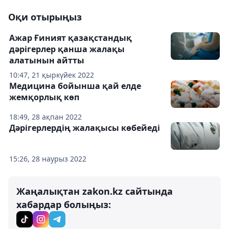
Оқи отырыңыз
Ажар Ғиният қазақстандық
дәрігерлер қанша жалақы
алатынын айтты
10:47, 21 қыркүйек 2022
Медицина бойынша қай елде
жемқорлық көп
18:49, 28 ақпан 2022
Дәрігерлердің жалақысы көбейеді
15:26, 28 наурыз 2022
Жаңалықтан zakon.kz сайтында
хабардар болыңыз: