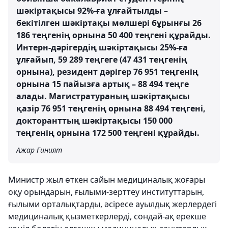
шәкіртақысы 92%-ға ұлғайтылды –
бекітілген шәкіртақы мөлшері бұрынғы 26
186 теңгенің орнына 50 400 теңгені құрайды.
Интерн-дәрігердің шәкіртақысы 25%-ға
ұлғайып, 59 289 теңгеге (47 431 теңгенің
орнына), резидент дәрігер 76 951 теңгенің
орнына 15 пайызға артық – 88 494 теңге
алады. Магистратураның шәкіртақысы
қазір 76 951 теңгенің орнына 88 494 теңгені,
докторанттың шәкіртақысы 150 000
теңгенің орнына 172 500 теңгені құрайды.
Ажар Ғиният
Министр жыл өткен сайын медициналық жоғары
оқу орындарын, ғылыми-зерттеу институттарын,
ғылыми орталықтарды, әсіресе ауылдық жерлердегі
медициналық қызметкерлерді, сондай-ақ ерекше