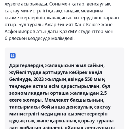
жүзеге асырылады. Сонымен қатар, денсаулық
сақтау министрлігі қазақстандық медицина
қызметкерлерінің жалақысын көтеруді жоспарлап
отыр. Бұл туралы Ажар Ғиният Ханс Клюге және
Асфендияров атындағы ҚазҰМУ студенттерімен
бірлескен кездесуде мәлімдеді.
Дәрігерлердің жалақысын жыл сайын,
жүйелі түрде арттыруға көбірек көңіл
бөлінуде, 2023 жылдың өзінде 550 мың
теңгеден астам өсім қарастырылған, бұл
экономикадағы орташа жалақыдан 2,5
есеге жоғары. Мемлекет басшысының
тапсырмасы бойынша денсаулық сақтау
министрлігі медицина қызметкерлерін
құқықтық және қаржылық қорғау туралы
заң жобасын әзірледі. «Халық денсаулығы