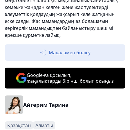
көңіл бөлетін алғашқы медициналық-санитарлық
көмекке жаңадан келген және жас түлектерді
әлеуметтік қолдаудың жақсарып келе жатқанын
еске салды. Жас мамандардың өз болашағын
дәрігерлік мамандықпен байланыстыру шешімі
ерекше құрметке лайық.
Мақаламен бөлісу
Google-ға қосылып,
жаңалықтарды бірінші болып оқыңыз
Айгерим Тарина
Қазақстан
Алматы