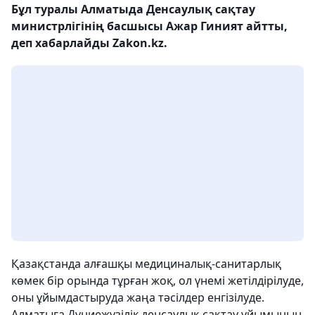
Бұл туралы Алматыда Денсаулық сақтау
министрлігінің басшысы Ажар Гиният айтты,
деп хабарлайды Zakon.kz.
Қазақстанда алғашқы медициналық-санитарлық
көмек бір орында тұрған жоқ, ол үнемі жетілдірілуде,
оны ұйымдастыруда жаңа тәсілдер енгізілуде.
Алматыға Дүниежүзілік денсаулық сақтау ұйымының