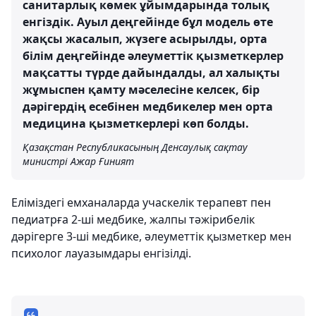
санитарлық көмек ұйымдарында толық
енгіздік. Ауыл деңгейінде бұл модель өте
жақсы жасалып, жүзеге асырылды, орта
білім деңгейінде әлеуметтік қызметкерлер
мақсатты түрде дайындалды, ал халықты
жұмыспен қамту мәселесіне келсек, бір
дәрігердің есебінен медбикелер мен орта
медицина қызметкерлері көп болды.
Қазақстан Республикасының Денсаулық сақтау
министрі Ажар Ғиният
Еліміздегі емханаларда учаскелік терапевт пен
педиатрға 2-ші медбике, жалпы тәжірибелік
дәрігерге 3-ші медбике, әлеуметтік қызметкер мен
психолог лауазымдары енгізілді.