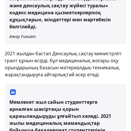
және денсаулық сақтау жүйесі туралы»
кодекс медицина қызметкерлерінің
құқықтарын, міндеттері мен мәртебесін
белгілейді.
Ажар Ғиният
2021 жылдан бастап Денсаулық сақтау министрлігі
грант құнын өсірді, бұл медициналық жоғары оқу
орындарының базасын материалдық-техникалық
жарақтандыруға айтарлықтай әсер етеді.
Мемлекет жыл сайын студенттерге
арналған шәкіртақы қорын
қаржыландыруды ұлғайтып келеді. 2021
жылы медициналық мамандықтар
бойынша бакалавриат студенттерінің