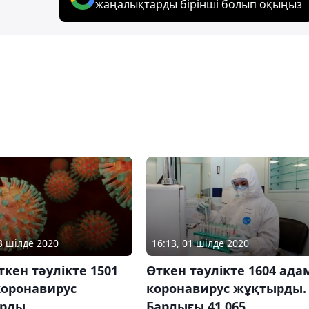
жаңалықтарды бірінші болып оқыңыз
03 шілде 2020
16:13, 01 шілде 2020
ткен тәулікте 1501
Өткен тәулікте 1604 ада
коронавирус
коронавирус жұқтырды.
рды
Барлығы 41 065