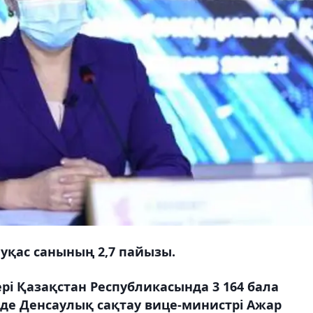
уқас санының 2,7 пайызы.
ері Қазақстан Республикасында 3 164 бала
де Денсаулық сақтау вице-министрі Ажар