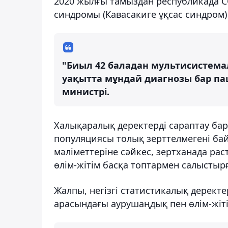
2020 жылғы тамыздан республикада 
синдромы (Кавасакиге ұқсас синдром) 
"Биыл 42 баладан мультисистема
уақытта мұндай диагнозы бар пац
министрі.
Халықаралық деректерді сараптау ба
популяциясы толық зерттелмегені бай
мәліметтеріне сәйкес, зертханада рас
өлім-жітім басқа топтармен салыстыр
Жалпы, негізгі статистикалық деректе
арасындағы аурушаңдық пен өлім-жіті