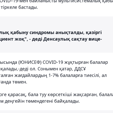
COVID–19-мен байланысты мультисистемалық қаб
тіркеле бастады.
лық қабыну синдромы анықталды, қазіргі
иент жоқ", - деді Денсаулық сақтау вице-
рысында (ЮНИСЕФ) COVID-19 жұқтырған балалар
қалады,-деді ол. Сонымен қатар, ДДСҰ
талған жағдайлардың 1-7% балаларға тиесілі, ал
ғанда төмен.
рге қарасақ, бала туу көрсеткіші жақсарған, балал
м деңгейін төмендегені байқалады.