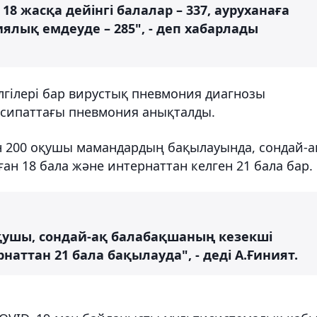
 18 жасқа дейінгі балалар – 337, ауруханаға
ялық емдеуде – 285", - деп хабарлады
елгілері бар вирустық пневмония диагнозы
 сипаттағы пневмония анықталды.
 200 оқушы мамандардың бақылауында, сондай-а
ан 18 бала және интернаттан келген 21 бала бар.
оқушы, сондай-ақ балабақшаның кезекші
наттан 21 бала бақылауда", - деді А.Ғиният.