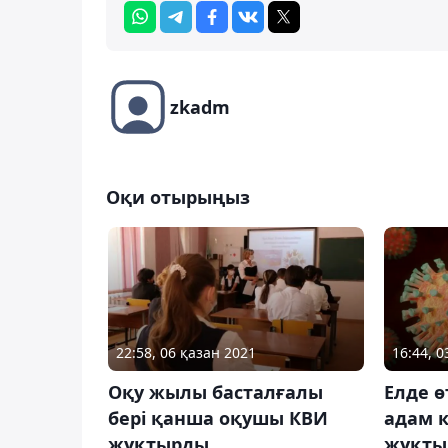
zkadm
Оқи отырыңыз
22:58, 06 қазан 2021
16:44, 
Оқу жылы басталғалы
Елде ө
бері қанша оқушы КВИ
адам 
жұқтырды
жұқты