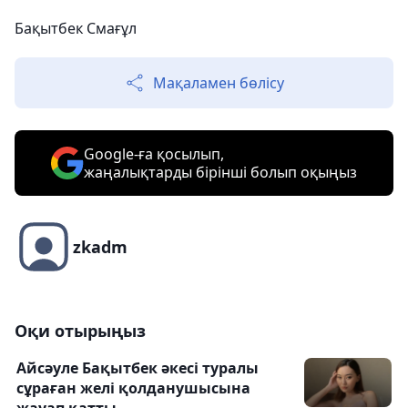
Бақытбек Смағұл
Мақаламен бөлісу
Google-ға қосылып,
жаңалықтарды бірінші болып оқыңыз
zkadm
Оқи отырыңыз
Айсәуле Бақытбек әкесі туралы
сұраған желі қолданушысына