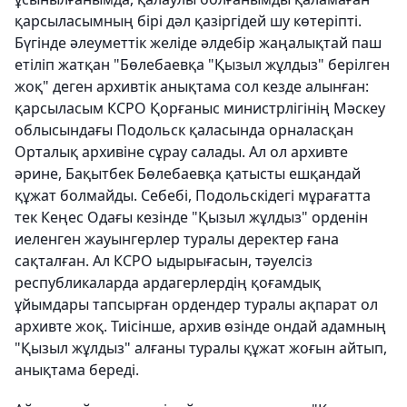
қарсыласымның бірі дәл қазіргідей шу көтеріпті.
Бүгінде әлеуметтік желіде әлдебір жаңалықтай паш
етіліп жатқан "Бөлебаевқа "Қызыл жұлдыз" берілген
жоқ" деген архивтік анықтама сол кезде алынған:
қарсыласым КСРО Қорғаныс министрлігінің Мәскеу
облысындағы Подольск қаласында орналасқан
Орталық архивіне сұрау салады. Ал ол архивте
әрине, Бақытбек Бөлебаевқа қатысты ешқандай
құжат болмайды. Себебі, Подольскідегі мұрағатта
тек Кеңес Одағы кезінде "Қызыл жұлдыз" орденін
иеленген жауынгерлер туралы деректер ғана
сақталған. Ал КСРО ыдырығасын, тәуелсіз
республикаларда ардагерлердің қоғамдық
ұйымдары тапсырған ордендер туралы ақпарат ол
архивте жоқ. Тиісінше, архив өзінде ондай адамның
"Қызыл жұлдыз" алғаны туралы құжат жоғын айтып,
анықтама береді.