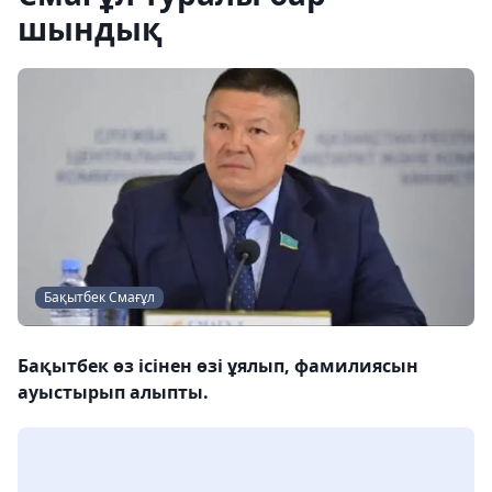
шындық
Бақытбек Смағұл
Бақытбек өз ісінен өзі ұялып, фамилиясын
ауыстырып алыпты.