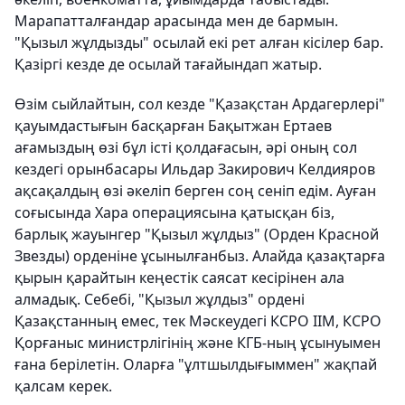
Марапатталғандар арасында мен де бармын.
"Қызыл жұлдызды" осылай екі рет алған кісілер бар.
Қазіргі кезде де осылай тағайындап жатыр.
Өзім сыйлайтын, сол кезде "Қазақстан Ардагерлері"
қауымдастығын басқарған Бақытжан Ертаев
ағамыздың өзі бұл істі қолдағасын, әрі оның сол
кездегі орынбасары Ильдар Закирович Келдияров
ақсақалдың өзі әкеліп берген соң сеніп едім. Ауған
соғысында Хара операциясына қатысқан біз,
барлық жауынгер "Қызыл жұлдыз" (Орден Красной
Звезды) орденіне ұсынылғанбыз. Алайда қазақтарға
қырын қарайтын кеңестік саясат кесірінен ала
алмадық. Себебі, "Қызыл жұлдыз" ордені
Қазақстанның емес, тек Мәскеудегі КСРО ІІМ, КСРО
Қорғаныс министрлігінің және КГБ-ның ұсынуымен
ғана берілетін. Оларға "ұлтшылдығыммен" жақпай
қалсам керек.