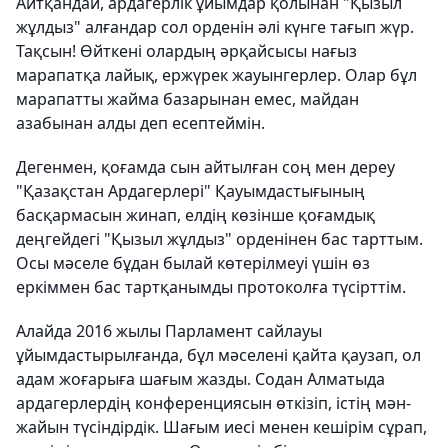
Айтқандай, ардагерлік ұйымдар қолынан "Қызыл
жұлдыз" алғандар сол орденін әлі күнге тағып жүр.
Тақсын! Өйткені олардың әрқайсысы нағыз
марапатқа лайық, ержүрек жауынгерлер. Олар бұл
марапатты жайма базарынан емес, майдан
азабынан алды деп есептеймін.
Дегенмен, қоғамда сын айтылған соң мен дереу
"Қазақстан Ардагерлері" Қауымдастығының
басқармасын жинап, елдің көзінше қоғамдық
деңгейдегі "Қызыл жұлдыз" орденінен бас тарттым.
Осы мәселе бұдан былай көтерілмеуі үшін өз
еркіммен бас тартқанымды протоколға түсірттім.
Алайда 2016 жылы Парламент сайлауы
ұйымдастырылғанда, бұл мәселені қайта қаузап, ол
адам жоғарыға шағым жазды. Содан Алматыда
ардагерлердің конференциясын өткізіп, істің мән-
жайын түсіндірдік. Шағым иесі менен кешірім сұрап,