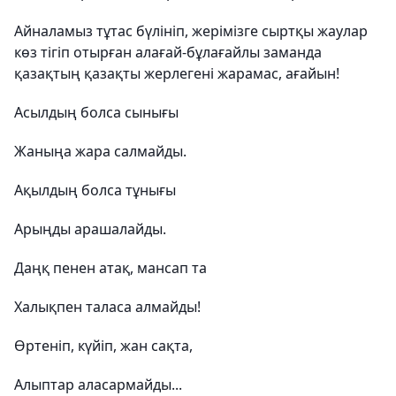
Айналамыз тұтас бүлініп, жерімізге сыртқы жаулар
көз тігіп отырған алағай-бұлағайлы заманда
қазақтың қазақты жерлегені жарамас, ағайын!
Асылдың болса сынығы
Жаныңа жара салмайды.
Ақылдың болса тұнығы
Арыңды арашалайды.
Даңқ пенен атақ, мансап та
Халықпен таласа алмайды!
Өртеніп, күйіп, жан сақта,
Алыптар аласармайды...