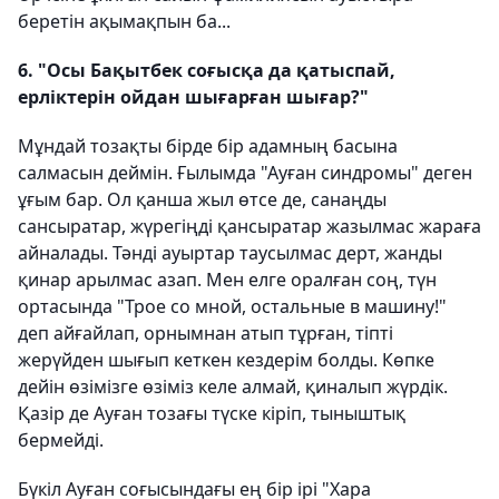
беретін ақымақпын ба...
6. "Осы Бақытбек соғысқа да қатыспай,
ерліктерін ойдан шығарған шығар?"
Мұндай тозақты бірде бір адамның басына
салмасын деймін. Ғылымда "Ауған синдромы" деген
ұғым бар. Ол қанша жыл өтсе де, санаңды
сансыратар, жүрегіңді қансыратар жазылмас жараға
айналады. Тәнді ауыртар таусылмас дерт, жанды
қинар арылмас азап. Мен елге оралған соң, түн
ортасында "Трое со мной, остальные в машину!"
деп айғайлап, орнымнан атып тұрған, тіпті
жерүйден шығып кеткен кездерім болды. Көпке
дейін өзімізге өзіміз келе алмай, қиналып жүрдік.
Қазір де Ауған тозағы түске кіріп, тыныштық
бермейді.
Бүкіл Ауған соғысындағы ең бір ірі "Хара