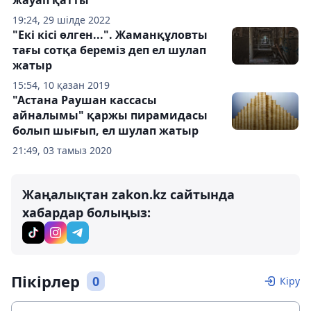
жауап қатты
19:24, 29 шілде 2022
"Екі кісі өлген...". Жаманқұловты
тағы сотқа береміз деп ел шулап
жатыр
15:54, 10 қазан 2019
"Астана Раушан кассасы
айналымы" қаржы пирамидасы
болып шығып, ел шулап жатыр
21:49, 03 тамыз 2020
Жаңалықтан zakon.kz сайтында
хабардар болыңыз:
Пікірлер
0
Кіру