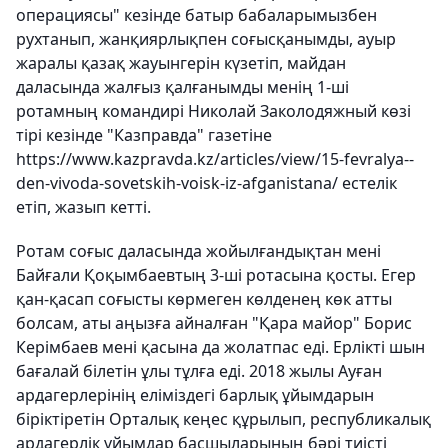
операциясы" кезінде батыр бабаларымызбен
рухтанып, жанқиярлықпен соғысқанымды, ауыр
жаралы қазақ жауынгерін күзетіп, майдан
даласында жалғыз қалғанымды менің 1-ші
ротамның командирі Николай Заколодяжный көзі
тірі кезінде "Казправда" газетіне
https://www.kazpravda.kz/articles/view/15-fevralya--
den-vivoda-sovetskih-voisk-iz-afganistana/ естелік
етіп, жазып кетті.
Ротам соғыс даласында жойылғандықтан мені
Байғали Қоқымбаевтың 3-ші ротасына қосты. Егер
қан-қасап соғысты көрмеген көлденең көк атты
болсам, аты аңызға айналған "Қара майор" Борис
Керімбаев мені қасына да жолатпас еді. Ерлікті шын
бағалай білетін ұлы тұлға еді. 2018 жылы Ауған
ардагерлерінің еліміздегі барлық ұйымдарын
біріктіретін Орталық кеңес құрылып, республикалық
ардагерлік ұйымдар басшыларының бәрі тиісті