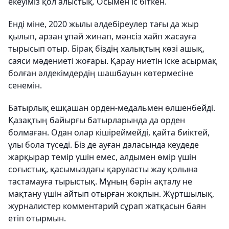
екеуіміз қол алыстық. Осымен іс біткен.
Енді міне, 2020 жылы әлдебіреулер тағы да жыр
қылып, арзан ұпай жинап, мәнсіз хайп жасауға
тырысып отыр. Бірақ біздің халықтың көзі ашық,
саяси мәдениеті жоғары. Қарау ниетін іске асырмақ
болған әлдекімдердің шашбауын көтермесіне
сенемін.
Батырлық ешқашан орден-медальмен өлшенбейді.
Қазақтың байырғы батырларында да орден
болмаған. Одан олар кішіреймейді, қайта биіктей,
ұлы бола түседі. Біз де ауған даласында кеудеде
жарқырар темір үшін емес, алдымен өмір үшін
соғыстық, қасымыздағы қаруласты жау қолына
тастамауға тырыстық. Мұның бәрін ақталу не
мақтану үшін айтып отырған жоқпын. Жұртшылық,
журналистер комментарий сұрап жатқасын баян
етіп отырмын.