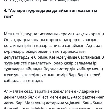
4. "Ақпарат құралдары да айыптап жазыпты
ғой"
Мен негізі, журналистиканы керемет жақсы көремін.
Оны қараңғы сананы жарықтандырар шырағдан,
қоғамның іріңін жазар санитар санаймын. Ақпарат
құралдары өкілдерімен ең көп араласатын
депутаттардың бірімін. Кезінде үйімде баспанасыз 3
журналистті паналаттым, олар қазір саладағы ірі
тұлғаларға айналды. Журналистердің көбінде менің
жеке ұялы телефонымның нөмірі бар, бәрі тікелей
хабарласып жатады.
Ал жалған сөзді таратқан жекелеген өкілдеріне не
дейін? Олар бәлкім, естімеген де шығар: фактчекинг
деген бар. Мәселенің астарына үңілмей, байыбына
бармай, шын-өтірігін анықтамай, жаза салғаныңыз