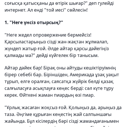
соғысқа қатысқаны да өтірік шығар?" деп гулейді
интернет. Ал енді "той иесі" сөйлесін!
1. "Неге үнсіз отырсың?"
"Неге жедел опровержение бермейсіз!
Қарсыластарыңыз сізді жан-жақтан жұлмалап,
жүндеп жатыр ғой. Әлде айтар қарсы дәйегіңіз
қалмады ма?" дейді күйгелек бір танысым.
Айтар дәйек бар! Бірақ оны айтуды кешіктіруімнің
бірер себебі бар. Біріншіден, Америкада ұзақ уақыт
тұрып, елге оралған, саясатқа жүйрік белді қазақ
салғыласуға асықпауға кеңес берді: сәл күте тұру
керек. Өйткені жаман пиардың өзі пиар.
"Ұрлық жасаған жоқсыз ғой. Қолыңыз да, арыңыз да
таза. Әңгіме құрыған кеңестің жай салпыншағы
жайында. Бұл кісілердің бәрі сізді жамандағанымен