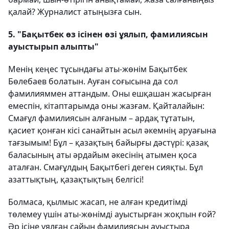
қалай? Журналист атыңызға сын.
5. "Бақытбек өз ісінен өзі ұялып, фамилиясын
ауыстырып алыпты"
Менің кеңес тұсындағы аты-жөнім Бақытбек
Бөлебаев болатын. Ауған соғысына да сол
фамилияммен аттандым. Оны ешқашан жасырған
емеспін, кітаптарымда оны жазғам. Қайталайын:
Смағұл фамилиясын алғаным – ардақ тұтатын,
қасиет қонған кісі санайтын асыл әкемнің аруағына
тағзымым! Бұл – қазақтың байырғы дәстүрі: қазақ
баласының аты әрдайым әкесінің атымен қоса
аталған. Смағұлдың Бақытбегі деген сияқты. Бұл
азаттықтың, қазақтықтың белгісі!
Болмаса, қылмыс жасап, не алған кредитімді
төлемеу үшін аты-жөнімді ауыстырған жоқпын ғой?
Әр ісіне ұялған сайын фамилиясын ауыстыра