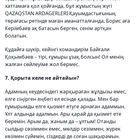
хаттамаға қол қойғанда, бұл жұмыстың жүгі
QAZAQSTAN ARDAGERLERI Қауымдастығының
төрағасы ретінде маған аманатталғанда, Борис аға
Керімбаев ақ батасын берген, сенім артқан
болатын.
Құдайға шүкір, кейінгі командирім Байғали
Қоқымбаев – тірі, ғұмыры ұзақ болсын! Ол менің
жалған сөйлеуіме жол бермес.
7. Қорыта келе не айтайын?
Адамның кеудесіндегі жарқыраған жұлдызы емес,
елге сіңірген еңбегі ел есінде қалады. Мен бар
ғұмырымды елге қызмет етуге арнаған адаммын.
Ұлт алдында адалмын. Ары қарай да қызмет ете
беремін. Арым да, жаным да – ұлтым! Отанды
сылдыр сөзіммен емес, мөлдір сезіммен, жүрек
көзімен сүйемін, сіздерді де соған шақырамын.