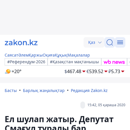
Қаз
Саясат
Әлем
Қаржы
Оқиға
Құқық
Мақалалар
#Референдум-2026
#Қазақстан мақтанышы
+20°
$
467.48
€
539.52
₽
5.73
Басты
Барлық жаңалықтар
Редакция Zakon.kz
15:42, 05 қараша 2020
Ел шулап жатыр. Депутат
Смағұл туралы бар