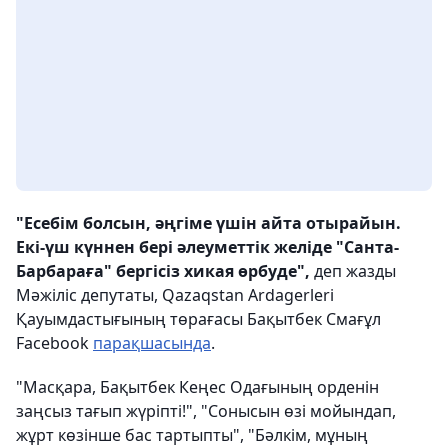
"Есебім болсын, әңгіме үшін айта отырайын.
Екі-үш күннен бері әлеуметтік желіде "Санта-
Барбараға" бергісіз хикая өрбуде",
деп жазды
Мәжіліс депутаты, Qazaqstan Ardagerleri
Қауымдастығының төрағасы Бақытбек Смағұл
Facebook
парақшасында
.
"Масқара, Бақытбек Кеңес Одағының орденін
заңсыз тағып жүріпті!", "Сонысын өзі мойындап,
жұрт көзінше бас тартыпты", "Бәлкім, мұның