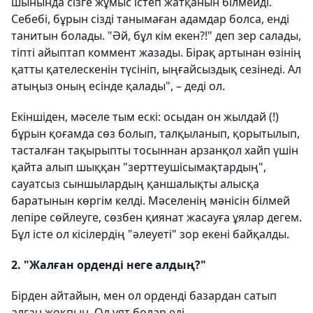
шынында сізге жұмыс істеп жатқанын білмейді.
Себебі, бұрын сізді танымаған адамдар болса, енді
танитын болады. "Әй, бұл кім екен?!" деп зер салады,
тіпті айыптап коммент жазады. Бірақ артынан өзінің
қатты қателескенін түсініп, ыңғайсыздық сезінеді. Ал
атыңыз оның есінде қалады", – деді ол.
Екіншіден, мәселе тым ескі: осыдан он жылдай (!)
бұрын қоғамда сөз болып, талқыланып, қорытылып,
тасталған тақырыпты тосыннан арзанқол хайп үшін
қайта алып шыққан "зерттеушісымақтардың",
сауатсыз сыншылардың қаншалықты алысқа
баратынын көргім келді. Мәселенің мәнісін білмей
лепіре сөйлеуге, сөзбен қиянат жасауға ұялар дегем.
Бұл істе ол кісілердің "әлеуеті" зор екені байқалды.
2. "Жалған орденді неге алдың?"
Бірден айтайын, мен ол орденді базардан сатып
алған жоқпын. Ол ұят болар еді.