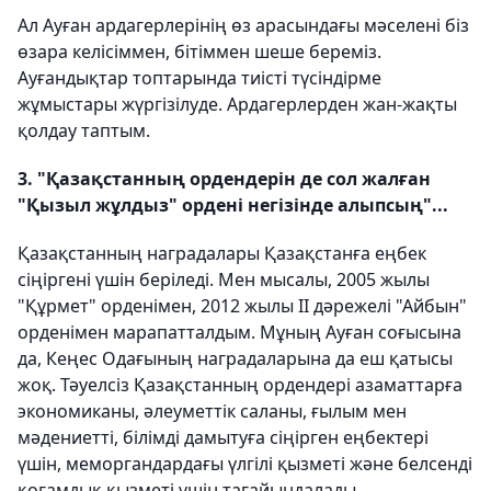
Ал Ауған ардагерлерінің өз арасындағы мәселені біз
өзара келісіммен, бітіммен шеше береміз.
Ауғандықтар топтарында тиісті түсіндірме
жұмыстары жүргізілуде. Ардагерлерден жан-жақты
қолдау таптым.
3. "Қазақстанның ордендерін де сол жалған
"Қызыл жұлдыз" ордені негізінде алыпсың"...
Қазақстанның наградалары Қазақстанға еңбек
сіңіргені үшін беріледі. Мен мысалы, 2005 жылы
"Құрмет" орденімен, 2012 жылы ІІ дәрежелі "Айбын"
орденімен марапатталдым. Мұның Ауған соғысына
да, Кеңес Одағының наградаларына да еш қатысы
жоқ. Тәуелсіз Қазақстанның ордендері азаматтарға
экономиканы, әлеуметтік саланы, ғылым мен
мәдениетті, бiлiмдi дамытуға сіңірген еңбектері
үшін, меморгандардағы үлгілі қызметі және белсенді
қоғамдық қызметі үшін тағайындалады.