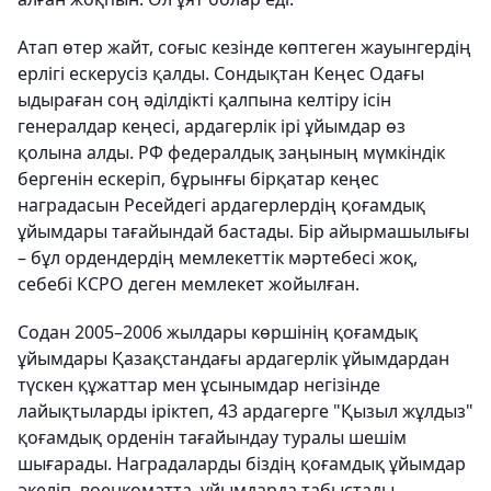
Атап өтер жайт, соғыс кезінде көптеген жауынгердің
ерлігі ескерусіз қалды. Сондықтан Кеңес Одағы
ыдыраған соң әділдікті қалпына келтіру ісін
генералдар кеңесі, ардагерлік ірі ұйымдар өз
қолына алды. РФ федералдық заңының мүмкіндік
бергенін ескеріп, бұрынғы бірқатар кеңес
наградасын Ресейдегі ардагерлердің қоғамдық
ұйымдары тағайындай бастады. Бір айырмашылығы
– бұл ордендердің мемлекеттік мәртебесі жоқ,
себебі КСРО деген мемлекет жойылған.
Содан 2005–2006 жылдары көршінің қоғамдық
ұйымдары Қазақстандағы ардагерлік ұйымдардан
түскен құжаттар мен ұсынымдар негізінде
лайықтыларды іріктеп, 43 ардагерге "Қызыл жұлдыз"
қоғамдық орденін тағайындау туралы шешім
шығарады. Наградаларды біздің қоғамдық ұйымдар
әкеліп, военкоматта, ұйымдарда табыстады.