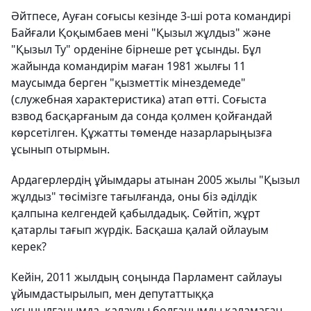
Әйтпесе, Ауған соғысы кезінде 3-ші рота командирі
Байғали Қоқымбаев мені "Қызыл жұлдыз" және
"Қызыл Ту" орденіне бірнеше рет ұсынды. Бұл
жайында командирім маған 1981 жылғы 11
маусымда берген "қызметтік мінездемеде"
(служебная характеристика) атап өтті. Соғыста
взвод басқарғаным да сонда қолмен қойғандай
көрсетілген. Құжатты төменде назарларыңызға
ұсынып отырмын.
Ардагерлердің ұйымдары атынан 2005 жылы "Қызыл
жұлдыз" төсімізге тағылғанда, оны біз әділдік
қалпына келгендей қабылдадық. Сөйтіп, жұрт
қатарлы тағып жүрдік. Басқаша қалай ойлауым
керек?
Кейін, 2011 жылдың соңында Парламент сайлауы
ұйымдастырылып, мен депутаттыққа
ұсынылғанымда, қалаулы болғанымды қаламаған