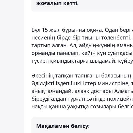
жоғалып кетті.
Бұл 15 жыл бұрынғы оқиға. Одан бері ә
несиенің бірде-бір тиыны төленбепті.
тартып алған. Ал, айдың-күннің аман
орманды паналап, кейін күн суытқасы
түскен қиындықтарға шыдамай, күйеуі
Әкесінің тапқан-таянғаны баласының 
Әділдікті іздеп Ішкі істер министріне,
анықталғандай, алаяқ достары Алмат
біреуді алдап тұрған сәтінде полицей
нақты қанша уақытқа созылары белгісі
Мақаламен бөлісу: