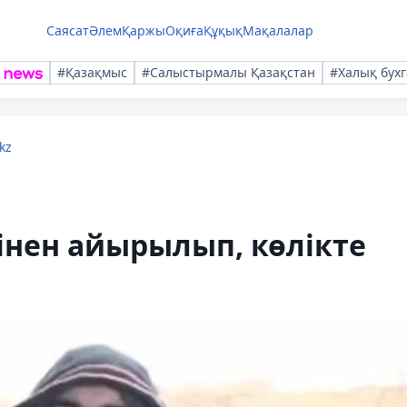
Саясат
Әлем
Қаржы
Оқиға
Құқық
Мақалалар
#Қазақмыс
#Салыстырмалы Қазақстан
#Халық бухг
kz
інен айырылып, көлікте