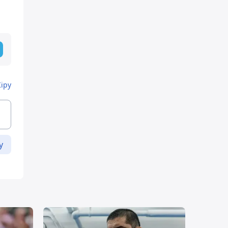
Кіру
у