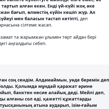
тартып алған екен. Енді үй-күйі жоқ әке
ан бағып, өлместің күйін кешіп жүр. Ал
йеуі мен баласын тастап кетіпті,
деп
арнасына сілтеме жасап.
азамат та жарымжан ұлымен төрт айдан бері
ндегі аңғалдығы себеп.
ан соң сендім. Алдамаймын, уәде беремін де
т болды. Қолымда мұндай қаражат әрине
қойып, банктен несие алайық деді. Мейлі деп,
ды алғаны сол еді, қажетті құжаттарды
ің туысқанының атына аударып, ізім-ғайым