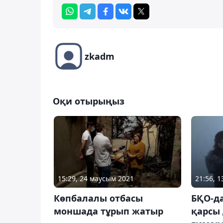
zkadm
Оқи отырыңыз
15:29, 24 маусым 2021
21:56, 
Көпбалалы отбасы
БҚО-да
моншада тұрып жатыр
қарсы 