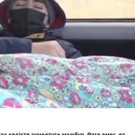
н көлікте күнелтуге мәжбүр. Өзге емес, өз