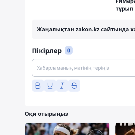
ғимар
тұрып
Жаңалықтан zakon.kz сайтында х
Пікірлер
0
Оқи отырыңыз