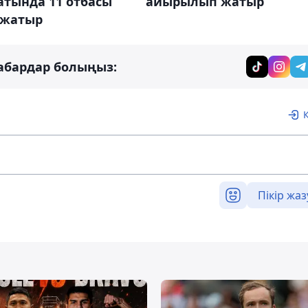
атында 11 отбасы
айырылып жатыр
 жатыр
абардар болыңыз:
Пікір жаз