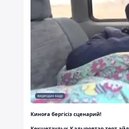
видеодан кадр
Киноға бергісіз сценарий!
Көкшетаулық Қадыровтар төрт айда