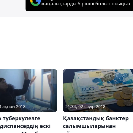
жаңалықтарды бірінші болып оқыңыз
13 ақпан 2018
21:34, 02 сәуір 2018
 туберкулезге
Қазақстандық банктер
диспансердің ескі
салымшыларынан