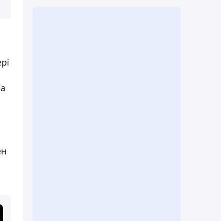
ері
на
ен