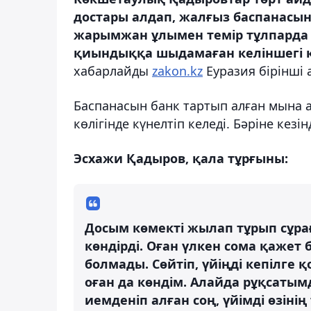
достары алдап, жалғыз баспанасын 
жарымжан ұлымен темір тұлпарда ж
қиындыққа шыдамаған келіншегі кү
хабарлайды
zakon.kz
Еуразия бірінші 
Баспанасын банк тартып алған мына 
көлігінде күнелтіп келеді. Бәріне кезі
Эсхажи Қадыров, қала тұрғыны:
Досым көмекті жылап тұрып сұрағ
көндірді. Оған үлкен сома қаже
болмады. Сөйтіп, үйіңді кепілге 
оған да көндім. Алайда рұқсатым
иемденіп алған соң, үйімді өзін