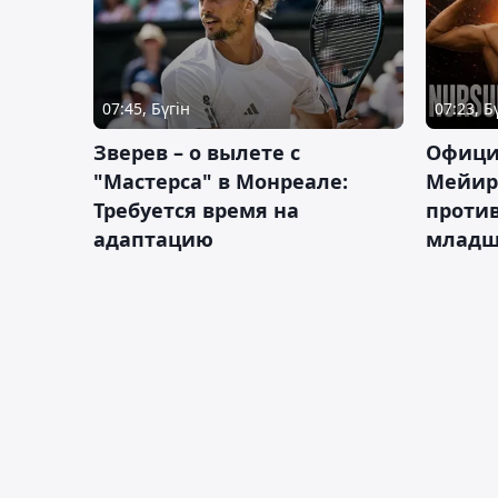
07:45, Бүгін
07:23, Б
Зверев – о вылете с
Офици
"Мастерса" в Монреале:
Мейир
Требуется время на
против
адаптацию
младш