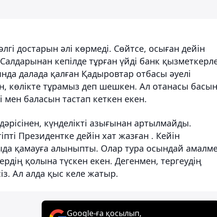
лгі достарын әлі көрмеді. Сөйтсе, осыған дейін
 Салдарынан кепілде тұрған үйді банк қызметкерл
ында далада қалған Қадыровтар отбасы әуелі
н, көлікте тұрамыз деп шешкен. Ал отанасы басы
 мен баласын тастап кеткен екен.
дәрісінен, күнделікті азығынан артылмайды.
 тіпті Президентке дейін хат жазған . Кейін
ыда қамауға алыныпты. Олар тура осындай амалм
лердің қолына түскен екен. Дегенмен, тергеудің
з. Ал алда қыс келе жатыр.
Google-ға қосылып,