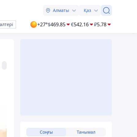
Алматы
Қаз
+27°
$
469.85
€
542.16
₽
5.78
алтері
Соңғы
Танымал