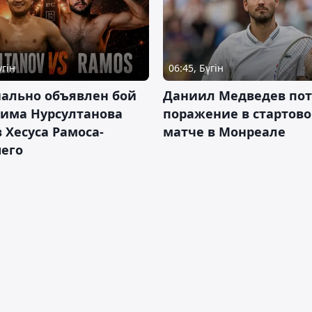
үгін
06:45, Бүгін
ально объявлен бой
Даниил Медведев по
има Нурсултанова
поражение в стартов
 Хесуса Рамоса-
матче в Монреале
его