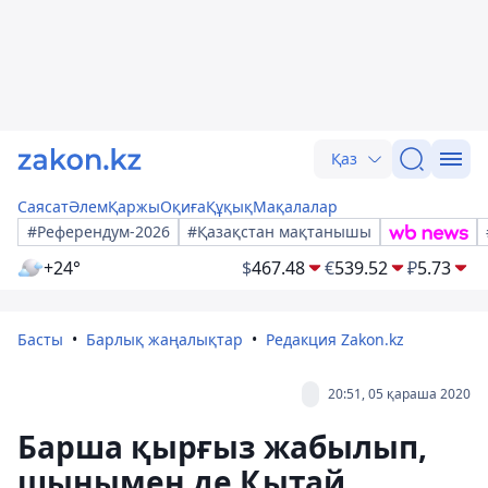
Қаз
Саясат
Әлем
Қаржы
Оқиға
Құқық
Мақалалар
#Референдум-2026
#Қазақстан мақтанышы
+24°
$
467.48
€
539.52
₽
5.73
Басты
Барлық жаңалықтар
Редакция Zakon.kz
20:51, 05 қараша 2020
Барша қырғыз жабылып,
шынымен де Қытай