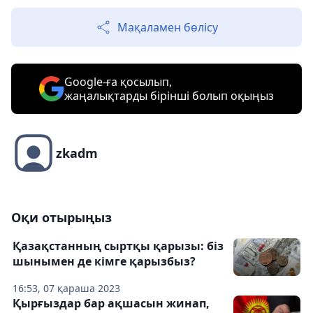
Мақаламен бөлісу
Google-ға қосылып,
жаңалықтарды бірінші болып оқыңыз
zkadm
Оқи отырыңыз
Қазақстанның сыртқы қарызы: біз
шынымен де кімге қарызбыз?
16:53, 07 қараша 2023
Қырғыздар бар ақшасын жинап,