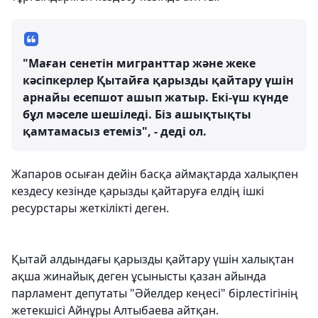
"Маған сенетін мигранттар және жеке
кәсіпкерлер Қытайға қарызды қайтару үшін
арнайы есепшот ашып жатыр. Екі-үш күнде
бұл мәселе шешіледі. Біз ашықтықты
қамтамасыз етеміз", - деді ол.
Жапаров осыған дейін басқа аймақтарда халықпен
кездесу кезінде қарызды қайтаруға елдің ішкі
ресурстары жеткілікті деген.
Қытай алдындағы қарызды қайтару үшін халықтан
ақша жинайық деген ұсынысты қазан айында
парламент депутаты "Әйелдер кеңесі" бірлестігінің
жетекшісі Айнұры Алтыбаева айтқан.