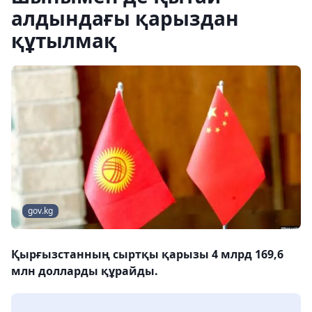
алдындағы қарыздан
құтылмақ
gov.kg
Қырғызстанның сыртқы қарызы 4 млрд 169,6
млн долларды құрайды.