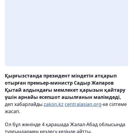
Қырғызстанда президент міндетін атқарып
отырған премьер-министр Садыр Жапаров
Қытай алдындағы мемлекет қарызын қайтару
үшін арнайы есепшот ашылғанын мәлімдеді,
деп хабарлайды
zakon.kz
centralasian.org
-ке сілтеме
жасап.
Ол бұл жөнінде 4 қарашада Жалал-Абад облысында
тұрғындармен кездесу кезінде айтты.