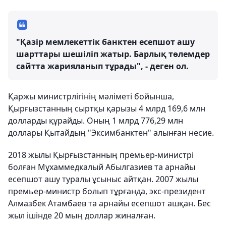
"Қазір мемлекеттік банктен есепшот ашу
шарттары шешіліп жатыр. Барлық төлемдер
сайтта жарияланып тұрады", - деген ол.
Қаржы министрлігінің мәліметі бойынша,
Қырғызстанның сыртқы қарызы 4 млрд 169,6 млн
долларды құрайды. Оның 1 млрд 776,29 млн
доллары Қытайдың "Эксимбанктен" алынған несие.
2018 жылы Қырғызстанның премьер-министрі
болған Мұхаммедкалый Абылгазиев та арнайы
есепшот ашу туралы ұсыныс айтқан. 2007 жылы
премьер-министр болып тұрғанда, экс-президент
Алмазбек Атамбаев та арнайы есепшот ашқан. Бес
жыл ішінде 20 мың доллар жиналған.