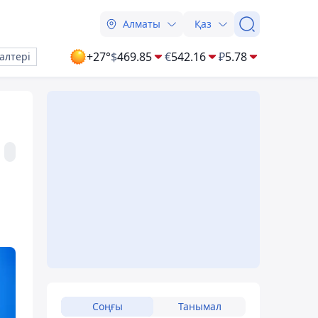
Алматы
Қаз
+27°
$
469.85
€
542.16
₽
5.78
алтері
Соңғы
Танымал