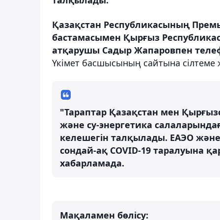
Қазақстан Республикасының Прем
бастамасымен Қырғыз Республикас
атқарушы Садыр Жапаровпен телеф
Үкімет басшысының сайтына сілтеме 
"Тараптар Қазақстан мен Қырғыз
және су-энергетика салаларынд
келешегін талқылады. ЕАЭО және
сондай-ақ COVID-19 таралуына қар
хабарламада.
Мақаламен бөлісу: