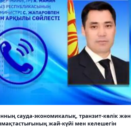
нның сауда-экономикалық, транзит-көлік жән
ымақтастығының жай-күйі мен келешегін