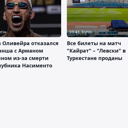
үгін
10:43, Бүгін
 Оливейра отказался
Все билеты на матч
анша с Арманом
"Кайрат" – "Левски" в
ном из-за смерти
Туркестане проданы
лубника Насименто