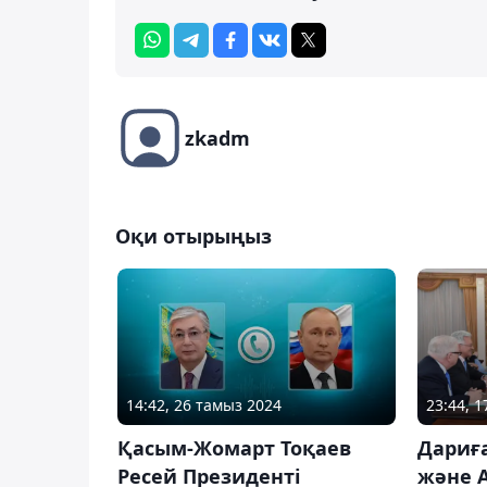
zkadm
Оқи отырыңыз
14:42, 26 тамыз 2024
23:44, 1
Қасым-Жомарт Тоқаев
Дариға
Ресей Президенті
және А