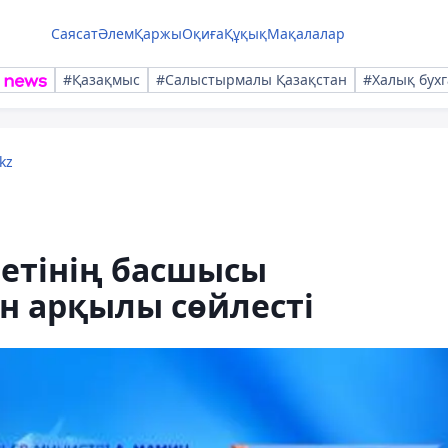
Саясат
Әлем
Қаржы
Оқиға
Құқық
Мақалалар
#Қазақмыс
#Салыстырмалы Қазақстан
#Халық бухг
kz
етінің басшысы
н арқылы сөйлесті