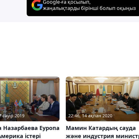
Google-ға қосылып,
жаңалықтарды бірінші болып оқыңыз
7 сәуір 2019
22:46, 14 ақпан 2020
 Назарбаева Еуропа
Мамин Катардың сауда
мерика істері
және индустрия минист