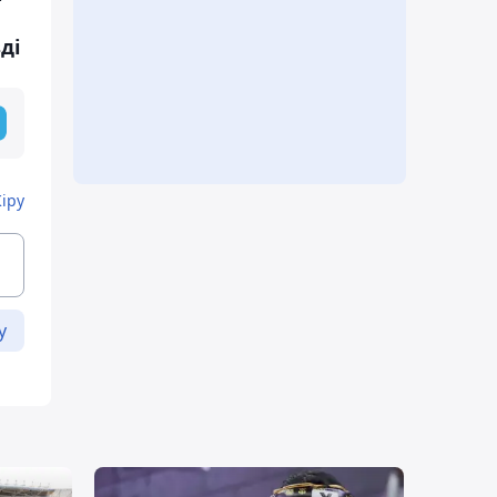
ді
Кіру
у