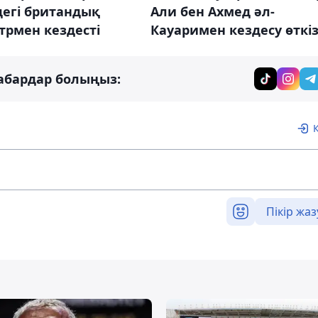
дегі британдық
Али бен Ахмед әл-
трмен кездесті
Кауаримен кездесу өткіз
абардар болыңыз:
Пікір жаз