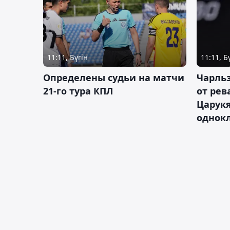
11:11, Бүгін
11:11, Б
Определены судьи на матчи
Чарльз
21-го тура КПЛ
от рев
Царукя
однок