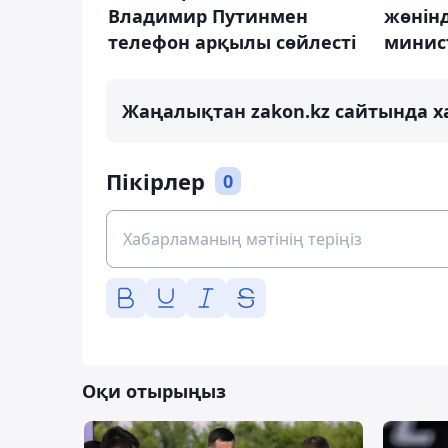
Владимир Путинмен
жөнін
телефон арқылы сөйлесті
минис
Жаңалықтан zakon.kz сайтында х
Пікірлер
0
Оқи отырыңыз