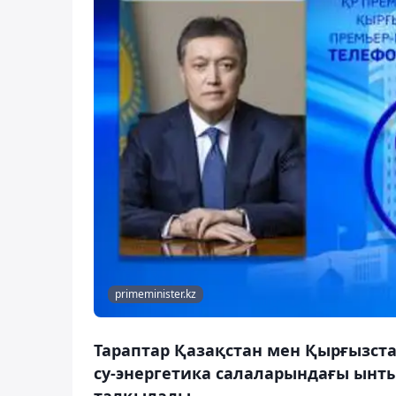
primeminister.kz
Тараптар Қазақстан мен Қырғызста
су-энергетика салаларындағы ынт
талқылады.