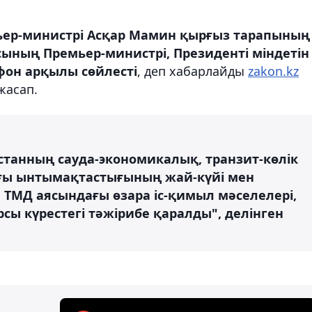
ьер-министрі Асқар Мамин қырғыз тарапының
ының Премьер-министрі, Президенті міндетін
он арқылы сөйлесті
, деп хабарлайды
zakon.kz
жасап.
станның сауда-экономикалық, транзит-көлік
ағы ынтымақтастығының жай-күйі мен
 ТМД аясындағы өзара іс-қимыл мәселелері,
сы күрестегі тәжірибе қаралды", делінген