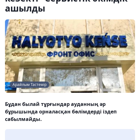
ашылды
Арайлым Тастемір
Бұдан былай тұрғындар ауданның әр
бұрышында орналасқан бөлімдерді іздеп
сабылмайды.