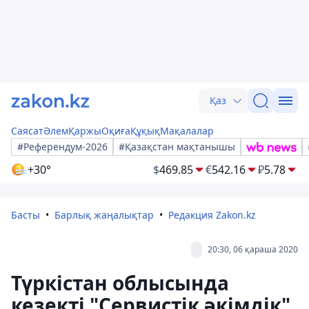
Қаз
Саясат
Әлем
Қаржы
Оқиға
Құқық
Мақалалар
#Референдум-2026
#Қазақстан мақтанышы
+30°
$
469.85
€
542.16
₽
5.78
Басты
Барлық жаңалықтар
Редакция Zakon.kz
20:30, 06 қараша 2020
Түркістан облысында
кезекті "Сервистік әкімдік"