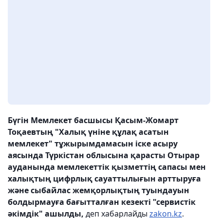
Бүгін Мемлекет басшысы Қасым-Жомарт
Тоқаевтың "Халық үніне құлақ асатын
мемлекет" тұжырымдамасын іске асыру
аясында Түркістан облысына қарасты Отырар
ауданында мемлекеттік қызметтің сапасы мен
халықтың цифрлық сауаттылығын арттыруға
және сыбайлас жемқорлықтың туындауын
болдырмауға бағытталған кезекті "сервистік
әкімдік" ашылды,
деп хабарлайды
zakon.kz
.