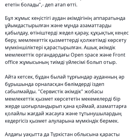
ететін болады",- деп атап өтті.
Бұл жұмыс кеңістігі аудан әкімдігінің аппаратында
ұйымдастырылған және мұнда азаматтарды
қабылдау, өтініштерді жедел қарау, құқықтық кеңес
беру, мемлекеттік қызметтерді қолжетімді көрсету
мүмкіншіліктері қарастырылған. Ашық әкімдік
мемлекеттік органдардағы Open space және Front
office жұмысының тиімді үйлесімі болып отыр.
Айта кетсек, бұдан былай тұрғындар ауданның әр
бұрышында орналасқан бөлімдерді іздеп
сабылмайды. "Сервистік әкімдік" жобасы
мемлекеттік қызмет көрсететін мекемелерді бір
жерде шоғырландырып қана қоймай, азаматтарға
қолайлы жағдай жасауға және тұтынушылардың
кедергісіз қызмет алуларына мүмкіндік бермек.
Алдағы уақытта да Түркістан облысына қарасты