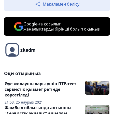
Мақаламен бөлісу
Google-ға қосылып,
жаңалықтарды бірінші болып оқыңыз
zkadm
Оқи отырыңыз
Әуе жолаушылары үшін ПТР-тест
сервистік қызмет ретінде
көрсетіледі
21:53, 25 наурыз 2021
Жамбыл облысында алтыншы
"Сервистік әкімдік" ашылды