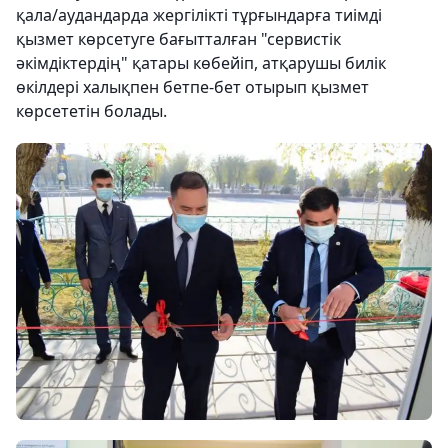
қала/аудандарда жергілікті тұрғындарға тиімді
қызмет көрсетуге бағытталған "сервистік
әкімдіктердің" қатары көбейіп, атқарушы билік
өкілдері халықпен бетпе-бет отырып қызмет
көрсететін болады.