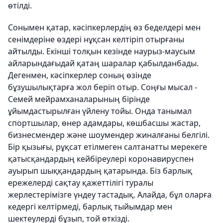
өтілді.
Сонымен қатар, кәсіпкерлердің өз беделдері мен
сенімдеріне өздері нұқсан келтіріп отырғаны
айтылды. Екінші толқын кезінде наурыз-маусым
айларындағыдай қатаң шаралар қабылданбады.
Дегенмен, кәсіпкерлер соның өзінде
бұзушылықтарға жол беріп отыр. Соңғы мысал -
Семей мейрамханаларының бірінде
ұйымдастырылған үйлену тойы. Онда танымал
спортшылар, өнер адамдары, көшбасшы жастар,
бизнесмендер және шоумендер жиналғаны белгілі.
Бір қызығы, рұқсат етілмеген салтанатты мерекеге
қатысқандардың кейбіреулері коронавируспен
ауырып шыққандардың қатарында. Біз барлық
ережелерді сақтау қажеттілігі туралы
жерлестерімізге үндеу тастадық. Алайда, бұл оларға
кедергі келтірмеді, барлық тыйымдар мен
шектеулерді бұзып, той өткізді.