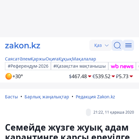
Қаз
Саясат
Әлем
Қаржы
Оқиға
Құқық
Мақалалар
#Референдум-2026
#Қазақстан мақтанышы
+30°
$
467.48
€
539.52
₽
5.73
Басты
Барлық жаңалықтар
Редакция Zakon.kz
21:22, 11 қараша 2020
Семейде жүзге жуық адам
карантинге қарсы ереуілге