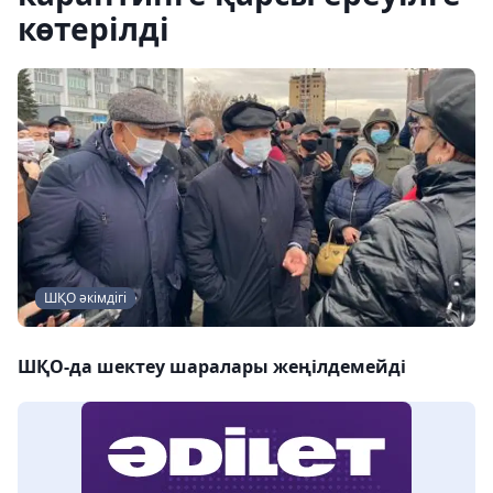
көтерілді
ШҚО әкімдігі
ШҚО-да шектеу шаралары жеңілдемейді