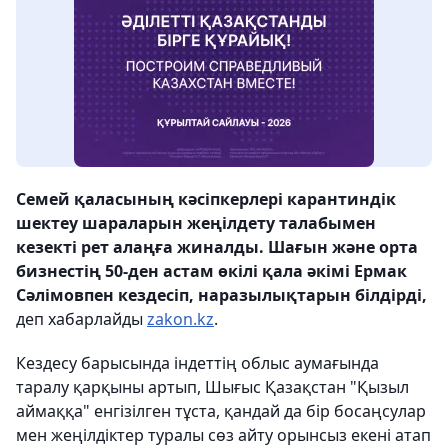
Семей қаласының кәсіпкерлері карантиндік
шектеу шараларын жеңілдету талабымен
кезекті рет алаңға жиналды. Шағын және орта
бизнестің 50-ден астам өкілі қала әкімі Ермак
Сәлімовпен кездесіп, наразылықтарын білдірді,
деп хабарлайды
zakon.kz
.
Кездесу барысында індеттің облыс аумағында
таралу қарқыны артып, Шығыс Қазақстан "Қызыл
аймаққа" енгізілген тұста, қандай да бір босаңсулар
мен жеңілдіктер туралы сөз айту орынсыз екені атап