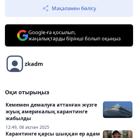
Мақаламен бөлісу
Google-ға қосылып,
жаңалықтарды бірінші болып оқыңыз
zkadm
Оқи отырыңыз
Кемемен демалуға аттанған жүзге
жуық америкалық карантинге
жабылды
12:49, 08 ақпан 2025
Карантинге қарсы шыққан ер адам