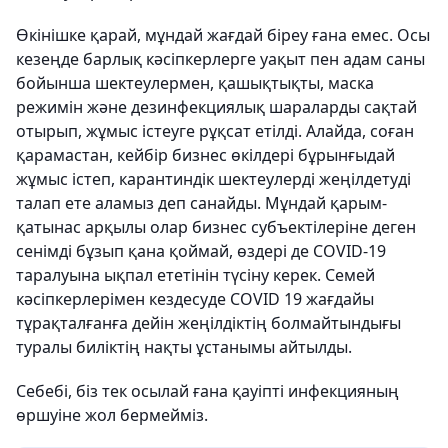
Өкінішке қарай, мұндай жағдай біреу ғана емес. Осы
кезеңде барлық кәсіпкерлерге уақыт пен адам саны
бойынша шектеулермен, қашықтықты, маска
режимін және дезинфекциялық шараларды сақтай
отырып, жұмыс істеуге рұқсат етілді. Алайда, соған
қарамастан, кейбір бизнес өкілдері бұрынғыдай
жұмыс істеп, карантиндік шектеулерді жеңілдетуді
талап ете аламыз деп санайды. Мұндай қарым-
қатынас арқылы олар бизнес субъектілеріне деген
сенімді бұзып қана қоймай, өздері де COVID-19
таралуына ықпал ететінін түсіну керек. Семей
кәсіпкерлерімен кездесуде COVID 19 жағдайы
тұрақталғанға дейін жеңілдіктің болмайтындығы
туралы биліктің нақты ұстанымы айтылды.
Себебі, біз тек осылай ғана қауіпті инфекцияның
өршуіне жол бермейміз.