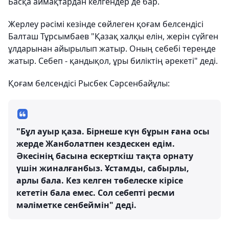
Басқа аймақтардан келгендер де бар.
Жерлеу рәсімі кезінде сөйлеген қоғам белсендісі
Балташ Тұрсымбаев "Қазақ халқы елін, жерін сүйген
ұлдарынан айырылып жатыр. Оның себебі тереңде
жатыр. Себеп - қандықол, ұры биліктің әрекеті" деді.
Қоғам белсендісі Рысбек Сәрсенбайұлы:
"Бұл ауыр қаза. Бірнеше күн бұрын ғана осы
жерде Жанболатпен кездескен едім.
Әкесінің басына ескерткіш тақта орнату
үшін жиналғанбыз. Ұстамды, сабырлы,
арлы бала. Кез келген төбелеске кірісе
кететін бала емес. Сол себепті ресми
мәліметке сенбеймін" деді.