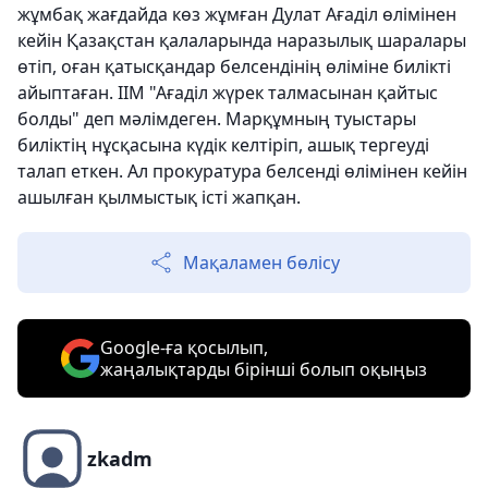
жұмбақ жағдайда көз жұмған Дулат Ағаділ өлімінен
кейін Қазақстан қалаларында наразылық шаралары
өтіп, оған қатысқандар белсендінің өліміне билікті
айыптаған. ІІМ "Ағаділ жүрек талмасынан қайтыс
болды" деп мәлімдеген. Марқұмның туыстары
биліктің нұсқасына күдік келтіріп, ашық тергеуді
талап еткен. Ал прокуратура белсенді өлімінен кейін
ашылған қылмыстық істі жапқан.
Мақаламен бөлісу
Google-ға қосылып,
жаңалықтарды бірінші болып оқыңыз
zkadm