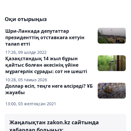
Оқи отырыңыз
Шри-Ланкада депутаттар
президенттің отставкаға кетуін
талап етті
17:26, 09 шілде 2022
Қазақстандық 14 жыл бұрын
қайтыс болған әкесінің үйіне
мұрагерлік сұрады: сот не шешті
10:28, 05 тамыз 2026
Доллар өсіп, теңге неге әлсіреді? ҰБ
жауабы
13:00, 03 желтоқсан 2021
Жаңалықтан zakon.kz сайтында
хабардар болыңыз: