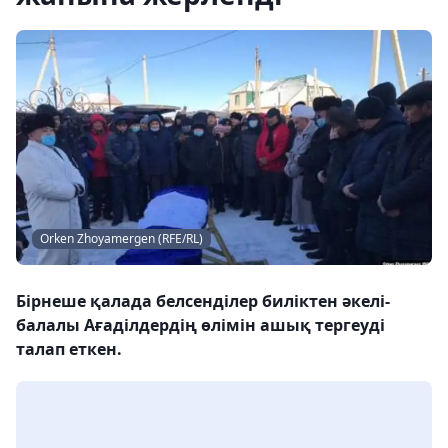
Orken Zhoyamergen (RFE/RL)
Бірнеше қалада белсенділер биліктен әкелі-
балалы Ағаділдердің өлімін ашық тергеуді
талап еткен.