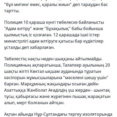
"бұл митинг емес, қаралы жиын" деп тараудан бас
тартты.
Полиция 10 қараша күнгі төбелеске байланысты
"Адам өлтіру" және "Бұзақылық" бабы бойынша
қылмыстық іс қозғаған. 12 қарашада ішкі істер
министрлігі адам өлтіруге қатысы бар күдіктілер
ұсталды деп хабарлаған.
Төбелестің нақты неден шыққаны айтылмайды.
Полицияның ақпаратынша, Талапкер ауылының 20
шақты жігіті Көктал ықшам ауданында тұратын
кәсіпорын жұмысшыларына "мәселені шешу үшін"
барған. Марқұмның жақындары осыған дейін
Азаттыққа Жанболат Ағаділдің үш жерден - шынтақ
тұсы, қабырғасы және жүрегінен пышақ жарақатын
алып, мерт болғанын айтқан.
Ақпан айында Нұр-Сұлтандағы тергеу изоляторында