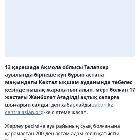
13 қарашада Ақмола облысы Талапкер
ауылында бірнеше күн бұрын астана
маңындағы Көктал ықшам ауданында төбелес
кезінде пышақ жарақатын алып, мерт болған 17
жастағы Жанболат Ағаділді ақтық сапарға
шығарып салды,
деп хабарлайды
zakon.kz
centralasian.org
-ке сілтеме жасап.
Жерлеу рәсіміне ауа райының суық болғанына
қарамастан 200-ден астам адам келіп қатысты.