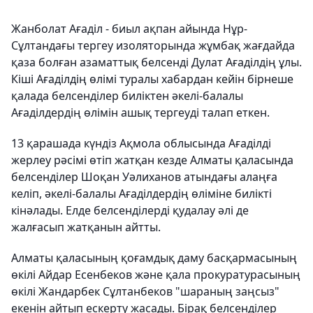
Жанболат Ағаділ - биыл ақпан айында Нұр-
Сұлтандағы тергеу изоляторында жұмбақ жағдайда
қаза болған азаматтық белсенді Дулат Ағаділдің ұлы.
Кіші Ағаділдің өлімі туралы хабардан кейін бірнеше
қалада белсенділер биліктен әкелі-балалы
Ағаділдердің өлімін ашық тергеуді талап еткен.
13 қарашада күндіз Ақмола облысында Ағаділді
жерлеу рәсімі өтіп жатқан кезде Алматы қаласында
белсенділер Шоқан Уәлиханов атындағы алаңға
келіп, әкелі-балалы Ағаділдердің өліміне билікті
кінәлады. Елде белсенділерді қудалау әлі де
жалғасып жатқанын айтты.
Алматы қаласының қоғамдық даму басқармасының
өкілі Айдар Есенбеков және қала прокуратурасының
өкілі Жандарбек Сұлтанбеков "шараның заңсыз"
екенін айтып ескерту жасады. Бірақ белсенділер