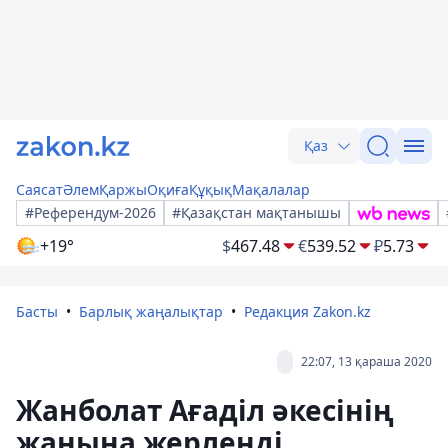
Қаз
Саясат
Әлем
Қаржы
Оқиға
Құқық
Мақалалар
#Референдум-2026
#Қазақстан мақтанышы
+19°
$
467.48
€
539.52
₽
5.73
Басты
Барлық жаңалықтар
Редакция Zakon.kz
22:07, 13 қараша 2020
Жанболат Ағаділ әкесінің
жанына жерленді