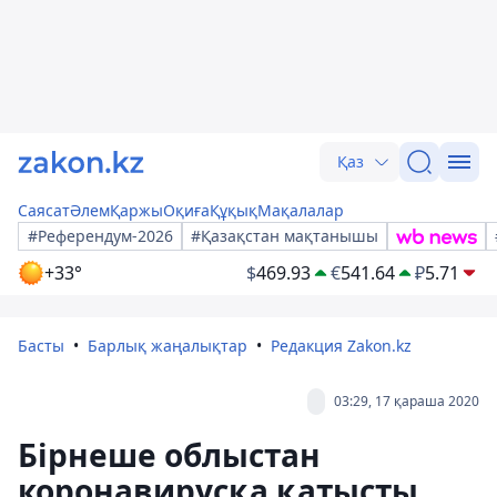
Қаз
Саясат
Әлем
Қаржы
Оқиға
Құқық
Мақалалар
#Референдум-2026
#Қазақстан мақтанышы
+33°
$
469.93
€
541.64
₽
5.71
Басты
Барлық жаңалықтар
Редакция Zakon.kz
03:29, 17 қараша 2020
Бірнеше облыстан
коронавирусқа қатысты