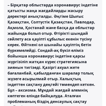
– Бірқатар облыстарда коронавирус індетіне
қатысты жаңа жағдайларды жасыру
деректері анықталды. Әңгіме Шығыс
Қазақстан, Солтүстік Қазақстан, Павлодар,
Ақмола, Қостанай және басқа да облыстар
жайында болып отыр. Өтірікті шындай
сөйлету аса қауіпті құбылыс екенін түсіну
керек. Өйткені ол шынайы қауіптің бетін
бүркемелейді. Сондай-ақ бүкіл еліміз
бойынша коронавирус індетіне қарсы
жүргізіліп жатқан күрес стратегиясына
зиянын тигізеді. Қазіргі ахуал жете
бағаланбай, қабылданған шаралар толық
жүзеге асырылмай отыр. Халықтың
індеттен сақтану деңгейі төмендеп кеткен.
Бұл – аксиома. Мұндай жағдай әлемнің
көптеген елінде байқалуда. Аталған
проблеманың біздің денсаулық сақтау