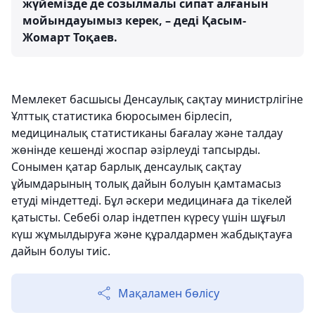
жүйемізде де созылмалы сипат алғанын
мойындауымыз керек, – деді Қасым-
Жомарт Тоқаев.
Мемлекет басшысы Денсаулық сақтау министрлігіне
Ұлттық статистика бюросымен бірлесіп,
медициналық статистиканы бағалау және талдау
жөнінде кешенді жоспар әзірлеуді тапсырды.
Сонымен қатар барлық денсаулық сақтау
ұйымдарының толық дайын болуын қамтамасыз
етуді міндеттеді. Бұл әскери медицинаға да тікелей
қатысты. Себебі олар індетпен күресу үшін шұғыл
күш жұмылдыруға және құралдармен жабдықтауға
дайын болуы тиіс.
Мақаламен бөлісу