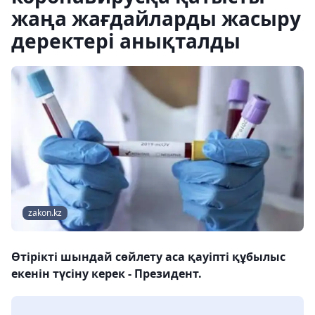
жаңа жағдайларды жасыру
деректері анықталды
zakon.kz
Өтірікті шындай сөйлету аса қауіпті құбылыс
екенін түсіну керек - Президент.