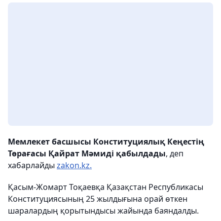
Мемлекет басшысы Конституциялық Кеңестің
Төрағасы Қайрат Мәмиді қабылдады
, деп
хабарлайды
zakon.kz.
Қасым-Жомарт Тоқаевқа Қазақстан Республикасы
Конституциясының 25 жылдығына орай өткен
шаралардың қорытындысы жайында баяндалды.