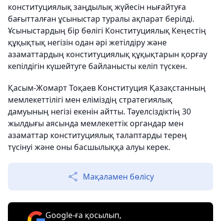
конституциялық заңдылық жүйесін нығайтуға
бағытталған ұсыныстар туралы ақпарат берілді.
Ұсыныстардың бір бөлігі Конституциялық Кеңестің
құқықтық негізін одан әрі жетілдіру және
азаматтардың конституциялық құқықтарын қорғау
кепілдігін күшейтуге байланысты келіп түскен.
Қасым-Жомарт Тоқаев Конституция Қазақстанның
мемлекеттілігі мен еліміздің стратегиялық
дамуының негізі екенін айтты. Тәуелсіздіктің 30
жылдығы аясында мемлекеттік органдар мен
азаматтар конституциялық талаптарды терең
түсінуі және оны басшылыққа алуы керек.
Мақаламен бөлісу
Google-ға қосылып,