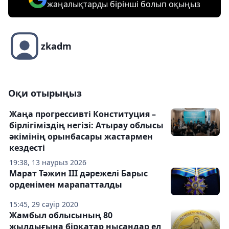
жаңалықтарды бірінші болып оқыңыз
zkadm
Оқи отырыңыз
Жаңа прогрессивті Конституция –
бірлігіміздің негізі: Атырау облысы
әкімінің орынбасары жастармен
кездесті
19:38, 13 наурыз 2026
Марат Тәжин III дәрежелі Барыс
орденімен марапатталды
15:45, 29 сәуір 2020
Жамбыл облысының 80
жылдығына бірқатар нысандар ел