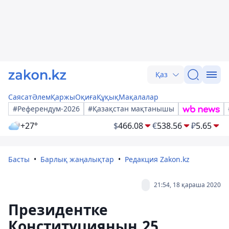
Қаз
Саясат
Әлем
Қаржы
Оқиға
Құқық
Мақалалар
#Референдум-2026
#Қазақстан мақтанышы
+27°
$
466.08
€
538.56
₽
5.65
Басты
Барлық жаңалықтар
Редакция Zakon.kz
21:54, 18 қараша 2020
Президентке
Конституцияның 25