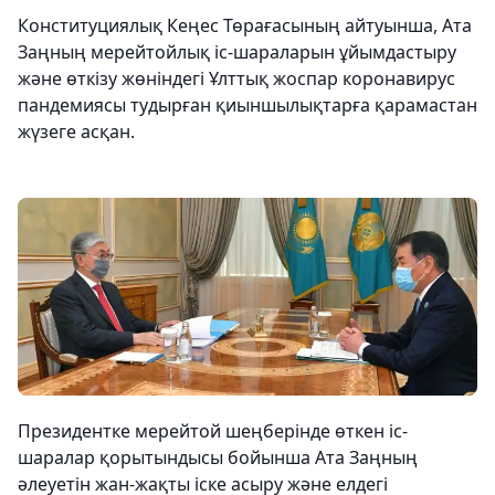
Конституциялық Кеңес Төрағасының айтуынша, Ата
Заңның мерейтойлық іс-шараларын ұйымдастыру
және өткізу жөніндегі Ұлттық жоспар коронавирус
пандемиясы тудырған қиыншылықтарға қарамастан
жүзеге асқан.
Президентке мерейтой шеңберінде өткен іс-
шаралар қорытындысы бойынша Ата Заңның
әлеуетін жан-жақты іске асыру және елдегі