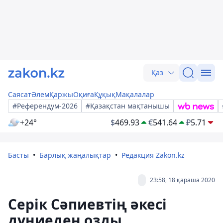
Қаз
Саясат
Әлем
Қаржы
Оқиға
Құқық
Мақалалар
#Референдум-2026
#Қазақстан мақтанышы
+24°
$
469.93
€
541.64
₽
5.71
Басты
Барлық жаңалықтар
Редакция Zakon.kz
23:58, 18 қараша 2020
Серік Сәпиевтің әкесі
дүниеден озды