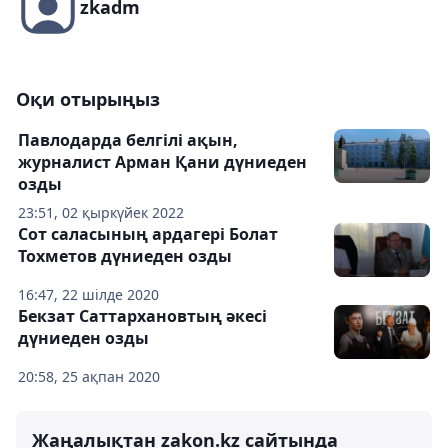
zkadm
Оқи отырыңыз
Павлодарда белгілі ақын,
журналист Арман Қани дүниеден
озды
23:51, 02 қыркүйек 2022
Сот саласының ардагері Болат
Тохметов дүниеден озды
16:47, 22 шілде 2020
Бекзат Саттархановтың әкесі
дүниеден озды
20:58, 25 ақпан 2020
Жаңалықтан zakon.kz сайтында