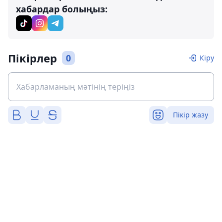
хабардар болыңыз:
Пікірлер
0
Кіру
Пікір жазу