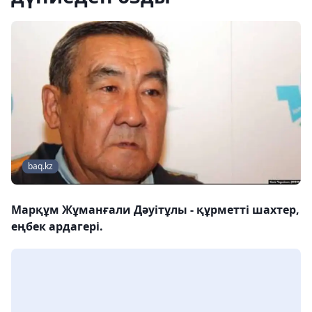
baq.kz
Марқұм Жұманғали Дәуітұлы - құрметті шахтер,
еңбек ардагері.