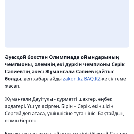
Әуесқой бокстан Олимпиада ойындарының
чемпионы, әлемнің екі дүркін чемпионы Серік
Сәпиевтің әкесі Жұманғали Сәпиев қайтыс
болды
, деп хабарлайды
zakon.kz
BAQ.KZ
-ке сілтеме
жасап.
Жұманғали Дәуітұлы - құрметті шахтер, еңбек
ардагері. Үш ұл өсірген. Бірін – Серік, екіншісін
Сергей деп атаса, үшіншісіне туған інісі Бақтайдың
есімін берген.
Биылғы жылы ақпан айында сол інісі Бақтай Сәпиев