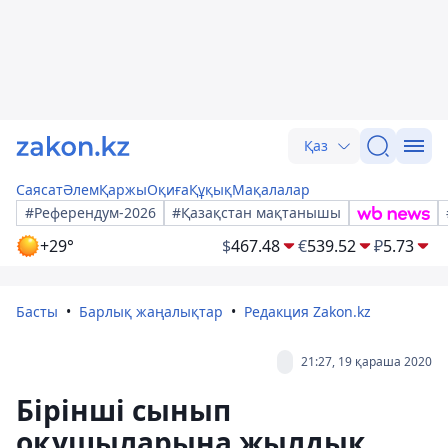
Қаз
Саясат
Әлем
Қаржы
Оқиға
Құқық
Мақалалар
#Референдум-2026
#Қазақстан мақтанышы
+29°
$
467.48
€
539.52
₽
5.73
Басты
Барлық жаңалықтар
Редакция Zakon.kz
21:27, 19 қараша 2020
Бірінші сынып
оқушыларына жылдық