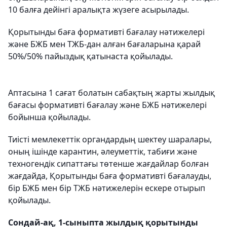
10 балға дейінгі аралықта жүзеге асырылады.
Қорытынды баға формативті бағалау нәтижелері
және БЖБ мен ТЖБ-дан алған бағаларына қарай
50%/50% пайыздық қатынаста қойылады.
Аптасына 1 сағат болатын сабақтың жарты жылдық
бағасы формативті бағалау және БЖБ нәтижелері
бойынша қойылады.
Тиісті мемлекеттік органдардың шектеу шаралары,
оның ішінде карантин, әлеуметтік, табиғи және
техногендік сипаттағы төтенше жағдайлар болған
жағдайда, Қорытынды баға формативті бағалауды,
бір БЖБ мен бір ТЖБ нәтижелерін ескере отырып
қойылады.
Сондай-ақ, 1-сыныпта жылдық қорытынды