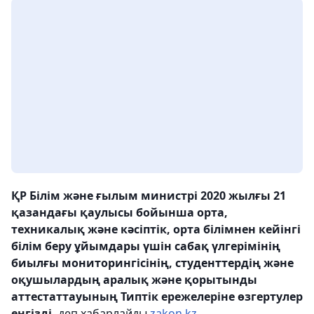
ҚР Білім және ғылым министрі 2020 жылғы 21
қазандағы қаулысы бойынша орта,
техникалық және кәсіптік, орта білімнен кейінгі
білім беру ұйымдары үшін сабақ үлгерімінің
биылғы мониторингісінің, студенттердің және
оқушылардың аралық және қорытынды
аттестаттауының Типтік ережелеріне өзгертулер
енгізді,
деп хабарлайды
zakon.kz.