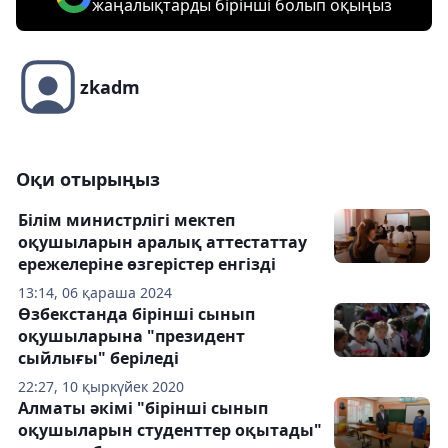
жаңалықтарды бірінші болып оқыңыз
zkadm
Оқи отырыңыз
Білім министрлігі мектеп
оқушыларын аралық аттестаттау
ережелеріне өзгерістер енгізді
13:14, 06 қараша 2024
Өзбекстанда бірінші сынып
оқушыларына "президент
сыйлығы" беріледі
22:27, 10 қыркүйек 2020
Алматы әкімі "бірінші сынып
оқушыларын студенттер оқытады"