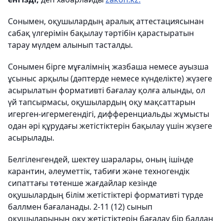
Сонымен, оқушылардың аралық аттестациясынан
сабақ үлгерімін бақылау тәртібін қарастыратын
тарау мүлдем алынып тасталды.
Сонымен бірге
мұғалімнің жазбаша немесе ауызша
ұсыныс арқылы
(дәптерде немесе күнделікте)
жүзеге
асырылатын ф
ормативті бағалау қолға алынды, ол
үй тапсырмасы, оқушылардың оқу мақсаттарын
игерген-игермегендігі, дифференциальды жұмысты
одан әрі құрудағы жетістіктерін бақылау үшін жүзеге
асырылады.
Белгіленгендей, шектеу шаралары, оның ішінде
карантин, әлеуметтік, табиғи және техногендік
сипаттағы төтенше жағдайлар кезінде
оқушылардың білім жетістіктері формативті түрде
баллмен бағаланады. 2-11 (12) сынып
оқушыларының оқу жетістіктерін бағалау бір балдан