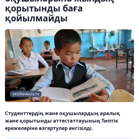
қорытынды баға
қойылмайды
vestikavkaza.ru
Студенттердің және оқушылардың аралық
және қорытынды аттестаттауының Типтік
ережелеріне өзгертулер енгізілді.