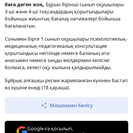
баға деген жоқ.
Бұрын бірінші сынып оқушылары
3-ші және 4-ші тоқсандардың қорытындылары
бойынша жиынтық бағалау нәтижелері бойынша
бағаланатын.
Сонымен бірге 1 сынып оқушылары психологиялық-
медициналық-педагогикалық консультация
қорытындысы негізінде немесе баланың ата-
анасымен немесе заңды өкілдерімен келісімі
болмаса, келесі оқу жылына қалдырылмайды.
Бұйрық алғашқы ресми жарияланған күнінен бастап
өз күшіне енеді (18 қараша).
Мақаламен бөлісу
Google-ға қосылып,