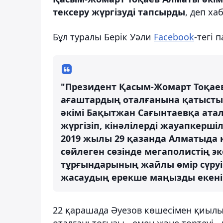
тексеру жүргізуді тапсырды
, деп х
Бұл туралы Берік Уәли
Facebook
-тегі
"Президент Қасым-Жомарт Тоқаев
ағаштардың оталғанына қатысты
әкімі Бақытжан Сағынтаевқа ата
жүргізіп, кінәлілерді жауапкерш
2019 жылы 29 қазанда Алматыда 
сөйлеген сөзінде мегаполистің э
тұрғындарының жайлы өмір сүруін
жасаудың ерекше маңызды екенін
22 қарашада
Әуезов көшесімен қиыл
оталған: тоғызы - емен және төртеуі