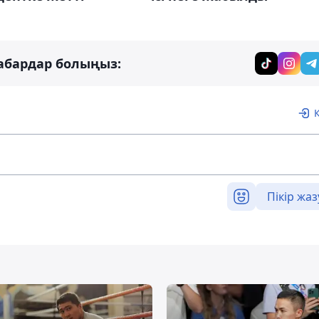
абардар болыңыз:
Пікір жаз