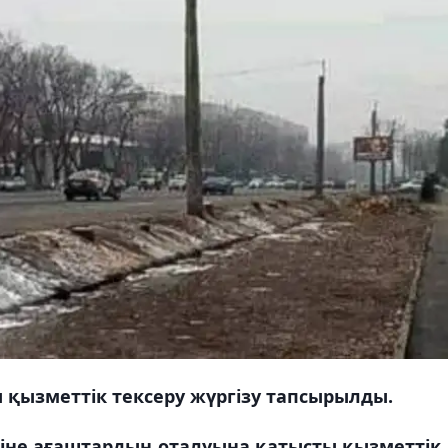
 қызметтік тексеру жүргізу тапсырылды.
іне ағаштардың оталуына қатысты қызметтік