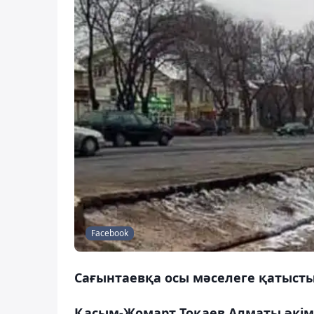
Facebook
Сағынтаевқа осы мәселеге қатысты
Қасым-Жомарт Тоқаев Алматы әкім