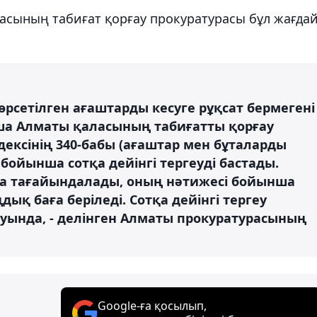
ласының табиғат қорғау прокуратурасы бұл жағда
өрсетілген ағаштарды кесуге рұқсат бермегені
ша Алматы қаласының табиғатты қорғау
ексінің 340-бабы (ағаштар мен бұталарды
 бойынша сотқа дейінгі тергеуді бастады.
ама тағайындалады, оның нәтижесі бойынша
ық баға беріледі. Сотқа дейінгі тергеу
ында, - делінген Алматы прокуратурасының
Google-ға қосылып,