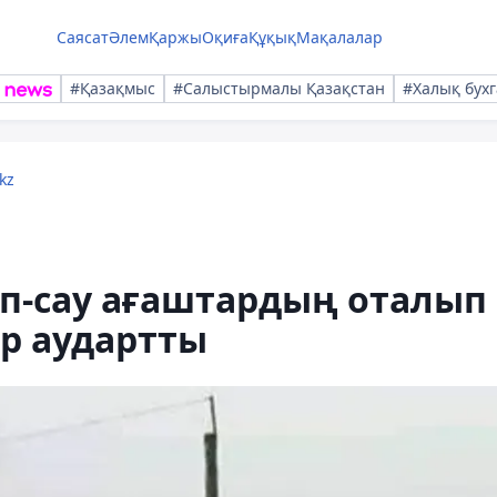
Саясат
Әлем
Қаржы
Оқиға
Құқық
Мақалалар
#Қазақмыс
#Салыстырмалы Қазақстан
#Халық бухг
kz
ап-сау ағаштардың оталып
р аудартты