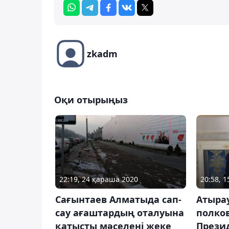
zkadm
Оқи отырыңыз
22:19, 24 қараша 2020
20:58, 
Сағынтаев Алматыда сап-
Атыра
сау ағаштардың оталуына
полков
қатысты мәселені жеке
Прези