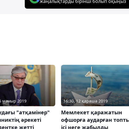
жаңалықтарды бірінші болып оқыңыз
15 мамыр 2019
16:30, 12 қараша 2019
удағы "атқамінер"
Мемлекет қаражатын
никтің әрекеті
офшорға аударған топт
дентке жетті
ісі неге жабылды