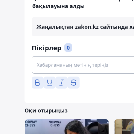
бақылауына алды
Жаңалықтан zakon.kz сайтында х
Пікірлер
0
Оқи отырыңыз