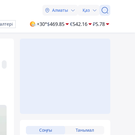
Алматы
Қаз
+30°
$
469.85
€
542.16
₽
5.78
алтері
Соңғы
Танымал