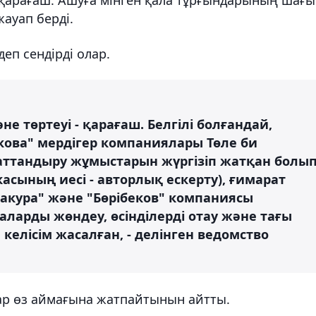
ауап берді.
п сендірді олар.
не төртеуі - қарағаш. Белгілі болғандай,
екова" мердігер компаниялары Төле би
аттандыру жұмыстарын жүргізіп жатқан болы
касының иесі - авторлық ескерту), ғимарат
"Сакура" және "Бөрібеков" компаниясы
ларды жөндеу, өсінділерді отау және тағы
келісім жасалған, - делінген ведомство
тар өз аймағына жатпайтынын айтты.