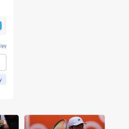
Кіру
у