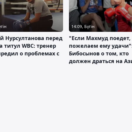
үгін
14:09, Бүгін
й Нурсултанова перед
"Если Махмуд поедет,
а титул WBC: тренер
пожелаем ему удачи"
редил о проблемах с
Бибосынов о том, кто
должен драться на Аз