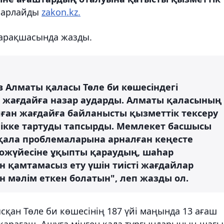
абарлайды
zakon.kz.
 парақшасында жазды.
 Алматы қаласы Төле би көшесіндегі
 жағдайға назар аударды. Алматы қаласының
лған жағдайға байланысты қызметтік тексеру
ілікке тартуды тапсырды. Мемлекет басшысы
қала проблемаларына арналған кеңесте
кожүйесіне ұқыпты қараудың, шаһар
 қамтамасыз ету үшін тиісті жағдайлар
 мәлім еткен болатын", леп жазды ол.
ысқан
Төле би көшесінің 187 үйі маңында 13 ағаш
 - қарағаш. Ашуға мінген қала тұрғындарының шағы