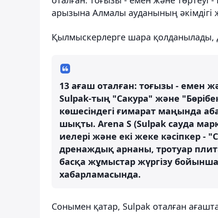
арызына Алмалы ауданының әкімдігі ж
Қылмыскерлерге шара қолданылады, де
13 ағаш оталған: тоғызы - емен жә
Sulpak-тың "Сакура" және "Бөріб
көшесіндегі ғимарат маңында аб
шықты. Arena S (Sulpak сауда мар
иелері және екі жеке кәсіпкер - 
дренаждық арнаны, тротуар плита
басқа жұмыстар жүргізу бойынша 
хабарламасында.
Сонымен қатар, Sulpak оталған ағаш