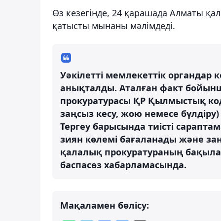
Өз кезегінде, 24 қарашада Алматы қа
қатысты мынаны мәлімдеді.
Уәкілетті мемлекеттік органдар к
анықталды. Аталған факт бойын
прокуратурасы ҚР Қылмыстық код
заңсыз кесу, жою немесе бүлдіру)
Тергеу барысында тиісті сарапт
зиян көлемі бағаланады және заңд
қалалық прокуратураның бақылау
баспасөз хабарламасында.
Мақаламен бөлісу: