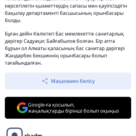
көрсетілетін қызметтердің сапасы мен қауіпсіздігін
бақылау департаменті басшысының орынбасары
болды.
Бұған дейін Көліктегі Бас мемлекеттік санитарлық
дәрігер Сәдуақас Байғабылов болған. Бір апта
бұрын ол Алматы қаласының бас санитар дәрігері
Жандарбек Бекшиннің орынбасары болып
тағайындалған.
Мақаламен бөлісу
Google-ға қосылып,
жаңалықтарды бірінші болып оқыңыз
zkadm