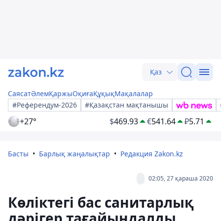
Қаз
Саясат
Әлем
Қаржы
Оқиға
Құқық
Мақалалар
#Референдум-2026
#Қазақстан мақтанышы
+27°
$
469.93
€
541.64
₽
5.71
Басты
Барлық жаңалықтар
Редакция Zakon.kz
02:05, 27 қараша 2020
Көліктегі бас санитарлық
дәрігер тағайындалды