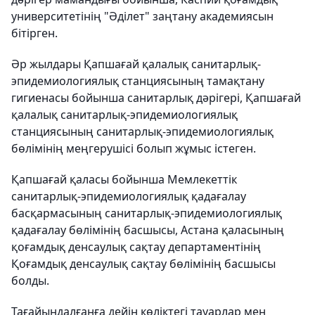
университетінің "Әділет" заңтану академиясын
бітірген.
Әр жылдары Қапшағай қалалық санитарлық-
эпидемиологиялық станциясының тамақтану
гигиенасы бойынша санитарлық дәрігері, Қапшағай
қалалық санитарлық-эпидемиологиялық
станциясының санитарлық-эпидемиологиялық
бөлімінің меңгерушісі болып жұмыс істеген.
Қапшағай қаласы бойынша Мемлекеттік
санитарлық-эпидемиологиялық қадағалау
басқармасының санитарлық-эпидемиологиялық
қадағалау бөлімінің басшысы, Астана қаласының
қоғамдық денсаулық сақтау департаментінің
Қоғамдық денсаулық сақтау бөлімінің басшысы
болды.
Тағайындалғанға дейін көліктегі тауарлар мен