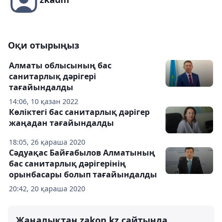
Оқи отырыңыз
Алматы облысының бас
санитарлық дәрігері
тағайындалды
14:06, 10 қазан 2022
Көліктегі бас санитарлық дәрігер
жаңадан тағайындалды
18:05, 26 қараша 2020
Сәдуақас Байғабылов Алматының
бас санитарлық дәрігерінің
орынбасары болып тағайындалды
20:42, 20 қараша 2020
Жаңалықтан zakon.kz сайтында