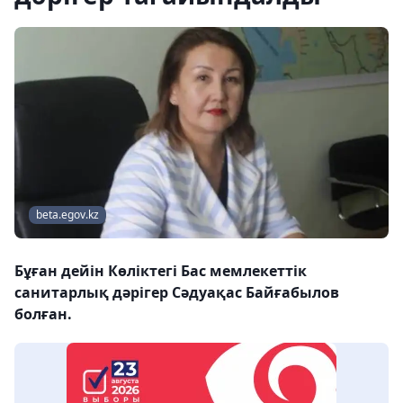
beta.egov.kz
Бұған дейін Көліктегі Бас мемлекеттік
санитарлық дәрігер Сәдуақас Байғабылов
болған.