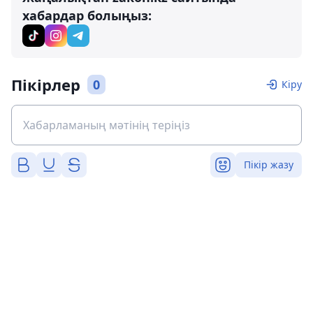
хабардар болыңыз:
Пікірлер
0
Кіру
Пікір жазу