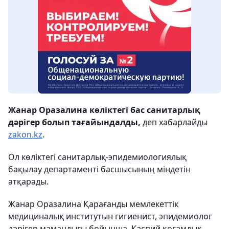
Жанар Оразалина көліктегі бас санитарлық
дәрігер болып тағайындалды,
деп хабарлайды
zakon.kz
.
Ол көліктегі санитарлық-эпидемиологиялық
бақылау департаменті басшысының міндетін
атқарады.
Жанар Оразалина Қарағанды мемлекеттік
медициналық институтын гигиенист, эпидемиолог
дәрігер мамандығы бойынша, Каспий қоғамдық