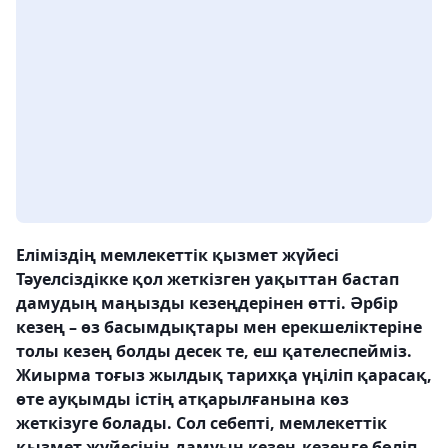
Еліміздің мемлекеттік қызмет жүйесі
Тәуелсіздікке қол жеткізген уақыттан бастап
дамудың маңызды кезеңдерінен өтті. Әрбір
кезең – өз басымдықтары мен ерекшеліктеріне
толы кезең болды десек те, еш қателеспейміз.
Жиырма тоғыз жылдық тарихқа үңіліп қарасақ,
өте ауқымды істің атқарылғанына көз
жеткізуге болады. Сол себепті, мемлекеттік
қызмет жүйесінің дамуын кезең-кезеңге бөліп