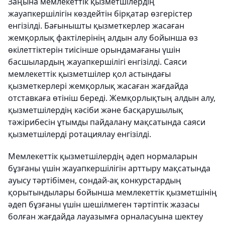
Заңына мемлекеттік қызметшілердің
жауапкершілігін көздейтін бірқатар өзгерістер
енгізілді. Бағынышты қызметкерлер жасаған
жемқорлық фактілерінің алдын алу бойынша өз
өкілеттіктерін тиісінше орындамағаны үшін
басшылардың жауапкершілігі енгізілді. Саяси
мемлекеттік қызметшілер қол астындағы
қызметкерлері жемқорлық жасаған жағдайда
отставкаға өтініш береді. Жемқорлықтың алдын алу,
қызметшілердің кәсіби және басқарушылық
тәжірибесін ұтымды пайдалану мақсатында саяси
қызметшілерді ротациялау енгізілді.
Мемлекеттік қызметшілердің әдеп нормаларын
бұзғаны үшін жауапкершілігін арттыру мақсатында
ауысу тәртібімен, сондай-ақ конкурстардың
қорытындылары бойынша мемлекеттік қызметшінің
әдеп бұзғаны үшін шешілмеген тәртіптік жазасы
болған жағдайда лауазымға орналасуына шектеу