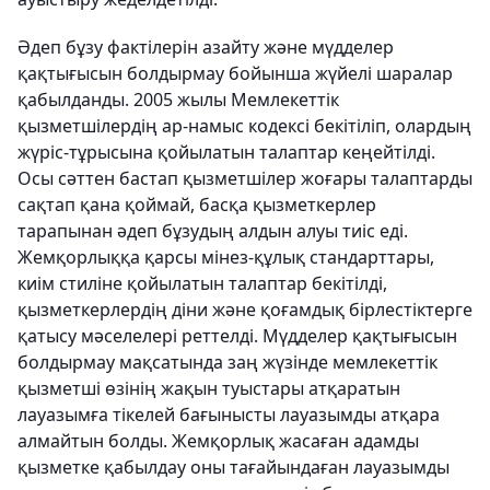
Әдеп бұзу фактілерін азайту және мүдделер
қақтығысын болдырмау бойынша жүйелі шаралар
қабылданды. 2005 жылы Мемлекеттік
қызметшiлердiң ар-намыс кодексі бекітіліп, олардың
жүріс-тұрысына қойылатын талаптар кеңейтілді.
Осы сәттен бастап қызметшілер жоғары талаптарды
сақтап қана қоймай, басқа қызметкерлер
тарапынан әдеп бұзудың алдын алуы тиіс еді.
Жемқорлыққа қарсы мінез-құлық стандарттары,
киім стиліне қойылатын талаптар бекітілді,
қызметкерлердің діни және қоғамдық бірлестіктерге
қатысу мәселелері реттелді. Мүдделер қақтығысын
болдырмау мақсатында заң жүзінде мемлекеттік
қызметші өзінің жақын туыстары атқаратын
лауазымға тікелей бағынысты лауазымды атқара
алмайтын болды. Жемқорлық жасаған адамды
қызметке қабылдау оны тағайындаған лауазымды