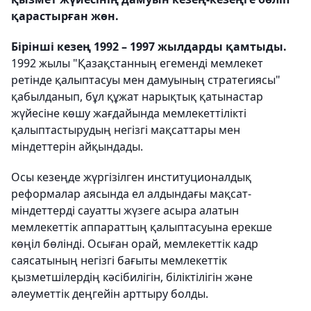
қарастырған жөн.
Бірінші кезең 1992 – 1997 жылдарды қамтыды.
1992 жылы "Қазақстанның егеменді мемлекет
ретінде қалыптасуы мен дамуының стратегиясы"
қабылданып, бұл құжат нарықтық қатынастар
жүйесіне көшу жағдайында мемлекеттілікті
қалыптастырудың негізгі мақсаттары мен
міндеттерін айқындады.
Осы кезеңде жүргізілген институционалдық
реформалар аясында ел алдындағы мақсат-
міндеттерді сауатты жүзеге асыра алатын
мемлекеттік аппараттың қалыптасуына ерекше
көңіл бөлінді. Осыған орай, мемлекеттік кадр
саясатының негізгі бағыты мемлекеттік
қызметшілердің кәсібилігін, біліктілігін және
әлеуметтік деңгейін арттыру болды.