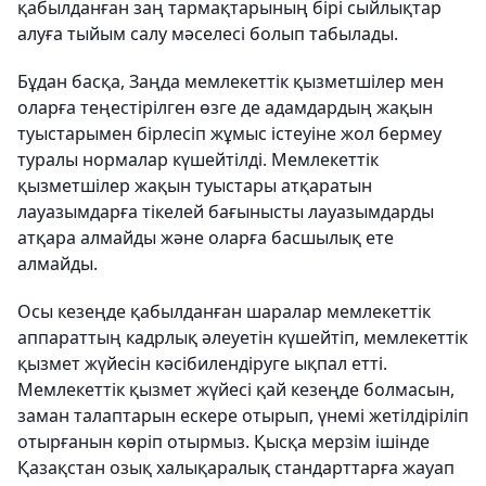
қабылданған заң тармақтарының бірі сыйлықтар
алуға тыйым салу мәселесі болып табылады.
Бұдан басқа, Заңда мемлекеттік қызметшілер мен
оларға теңестірілген өзге де адамдардың жақын
туыстарымен бірлесіп жұмыс істеуіне жол бермеу
туралы нормалар күшейтілді. Мемлекеттік
қызметшілер жақын туыстары атқаратын
лауазымдарға тікелей бағынысты лауазымдарды
атқара алмайды және оларға басшылық ете
алмайды.
Осы кезеңде қабылданған шаралар мемлекеттік
аппараттың кадрлық әлеуетін күшейтіп, мемлекеттік
қызмет жүйесін кәсібилендіруге ықпал етті.
Мемлекеттік қызмет жүйесі қай кезеңде болмасын,
заман талаптарын ескере отырып, үнемі жетілдіріліп
отырғанын көріп отырмыз. Қысқа мерзім ішінде
Қазақстан озық халықаралық стандарттарға жауап