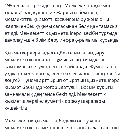
1995 жылы Президенттің "Мемлекеттік қызмет
туралы" заң күшіне ие Жарлығы бекітіліп,
мемлекеттік қызметті кәсібилендіру және оны
жалпы еңбек құқығы саласынан бөлу қамтамасыз
етілді. Мемлекеттік қызметшілерді кәсіби тұрғыда
даярлау үшін білім беру инфрақұрылымы құрылды.
Қызметкерлерді адал еңбекке ынталандыру
мемлекеттік аппарат жұмысының тиімділігін
қамтамасыз етудің негізіне айналды. Жұмыста ең
үздік нәтижелерге қол жеткізген және өзінің кәсіби
деңгейін үнемі арттырып отыратын қызметшілерді
қызмет бабында жоғарылатудың басым құқығы
заңнамалық деңгейде бекітілді. Мемлекеттік
қызметшілерді әлеуметтік қорғау шаралары
күшейтілді.
Мемлекеттік қызметтің беделін өсіру үшін
мемлекеттік қызметшілерге жоғары талаптар қою