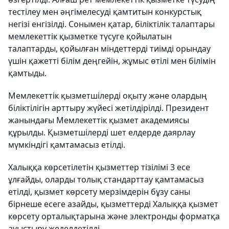
тестілеу мен әңгімелесуді қамтитын конкурстық
негізі енгізілді. Сонымен қатар, біліктілік талаптары
мемлекеттік қызметке түсуге қойылатын
талаптарды, қойылған міндеттерді тиімді орындау
үшін қажетті білім деңгейін, жұмыс өтілі мен білімін
қамтыды.
Мемлекеттік қызметшілерді оқыту және олардың
біліктілігін арттыру жүйесі жетілдірілді. Президент
жанындағы Мемлекеттік қызмет академиясы
құрылды. Қызметшілерді шет елдерде даярлау
мүмкіндігі қамтамасыз етілді.
Халыққа көрсетілетін қызметтер тізілімі 3 есе
ұлғайды, оларды толық стандарттау қамтамасыз
етілді, қызмет көрсету мерзімдерін бұзу саны
бірнеше есеге азайды, қызметтерді Халыққа қызмет
көрсету орталықтарына және электронды форматқа
ауыстыру жеделдетілді.