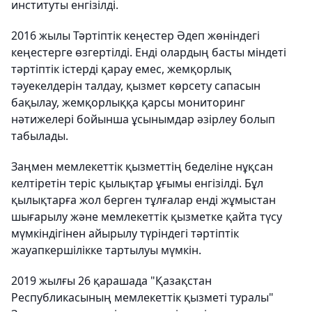
институты енгізілді.
2016 жылы Тәртіптік кеңестер Әдеп жөніндегі
кеңестерге өзгертілді. Енді олардың басты міндеті
тәртіптік істерді қарау емес, жемқорлық
тәуекелдерін талдау, қызмет көрсету сапасын
бақылау, жемқорлыққа қарсы мониторинг
нәтижелері бойынша ұсынымдар әзірлеу болып
табылады.
Заңмен мемлекеттік қызметтің беделіне нұқсан
келтіретін теріс қылықтар ұғымы енгізілді. Бұл
қылықтарға жол берген тұлғалар енді жұмыстан
шығарылу және мемлекеттік қызметке қайта түсу
мүмкіндігінен айырылу түріндегі тәртіптік
жауапкершілікке тартылуы мүмкін.
2019 жылғы 26 қарашада "Қазақстан
Республикасының мемлекеттік қызметі туралы"