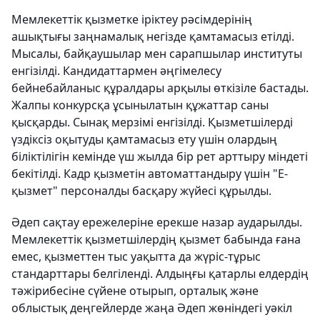
Мемлекеттік қызметке іріктеу рәсімдерінің
ашықтығы заңнамалық негізде қамтамасыз етілді.
Мысалы, байқаушылар мен сарапшылар институты
енгізілді. Кандидаттармен әңгімелесу
бейнебайланыс құралдары арқылы өткізіле бастады.
Жалпы конкурсқа ұсынылатын құжаттар саны
қысқарды. Сынақ мерзімі енгізілді. Қызметшілерді
үздіксіз оқытуды қамтамасыз ету үшін олардың
біліктілігін кемінде үш жылда бір рет арттыру міндеті
бекітілді. Кадр қызметін автоматтандыру үшін "Е-
қызмет" персоналды басқару жүйесі құрылды.
Әдеп сақтау ережелеріне ерекше назар аударылды.
Мемлекеттік қызметшілердің қызмет бабында ғана
емес, қызметтен тыс уақытта да жүріс-тұрыс
стандарттары белгіленді. Алдыңғы қатарлы елдердің
тәжірибесіне сүйене отырып, орталық және
облыстық деңгейлерде жаңа Әдеп жөніндегі уәкіл