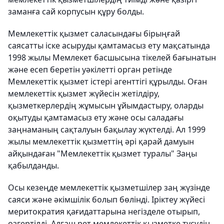
заманға сай корпусын құру болды.
Мемлекеттік қызмет саласындағы бірыңғай
саясатты іске асыруды қамтамасыз ету мақсатында
1998 жылы Мемлекет басшысына тікелей бағынатын
және есеп беретін уәкілетті орган ретінде
Мемлекеттік қызмет істері агенттігі құрылды. Оған
мемлекеттік қызмет жүйесін жетілдіру,
қызметкерлердің жұмысын ұйымдастыру, оларды
оқытуды қамтамасыз ету және осы саладағы
заңнаманың сақталуын бақылау жүктелді. Ал 1999
жылы мемлекеттік қызметтің әрі қарай дамуын
айқындаған "Мемлекеттік қызмет туралы" Заңы
қабылданды.
Осы кезеңде мемлекеттік қызметшілер заң жүзінде
саяси және әкімшілік болып бөлінді. Іріктеу жүйесі
меритократия қағидаттарына негізделе отырып,
өзгертілді. Алғаш рет мемлекеттік қызметке түсудің