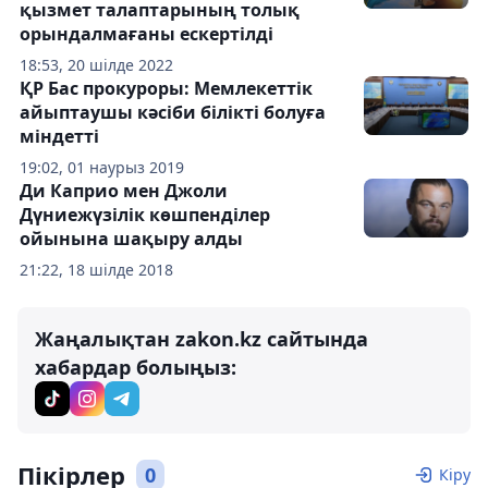
қызмет талаптарының толық
орындалмағаны ескертілді
18:53, 20 шілде 2022
ҚР Бас прокуроры: Мемлекеттік
айыптаушы кәсіби білікті болуға
міндетті
19:02, 01 наурыз 2019
Ди Каприо мен Джоли
Дүниежүзілік көшпенділер
ойынына шақыру алды
21:22, 18 шілде 2018
Жаңалықтан zakon.kz сайтында
хабардар болыңыз:
Пікірлер
0
Кіру