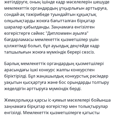
жетілдіруге, оның ішінде кадр мәселелерін шешуде
мемлекеттік органдардың ұтқырлығын арттыруға,
сондай-ақ тәжірибеде туындайтын құқықтық
олқылықтарды жоюға бағытталған бірқатар
шаралар қабылданды. Заңнамаға енгізілген
өзгерістерге сәйкес "Дипломмен ауылға"
бағдарламасы мемлекеттік қызметшілер үшін
қолжетімді болып, бұл ауылдық деңгейде кадр
тапшылығын жоюға мүмкіндік берері сөзсіз.
Барлық мемлекеттік органдардың қызметшілері
арасындағы ішкі конкурс жалпы конкурспен
біріктірілді. Бұл жаңашылдық конкурстық рәсімдер
уақытын қысқартуға және бос орындарды толтыру
жеделдігін арттыруға мүмкіндік берді.
Жемқорлыққа қарсы іс-қимыл мәселелері бойынша
заңнамаға бірқатар өзгерістер мен толықтырулар
енгізілді. Мемлекеттік қызметшілерге қатысты