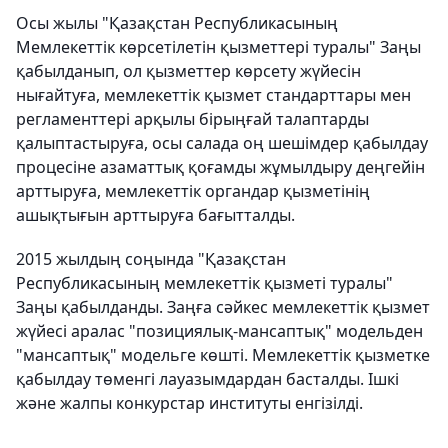
Осы жылы "Қазақстан Республикасының
Мемлекеттік көрсетілетін қызметтері туралы" Заңы
қабылданып, ол қызметтер көрсету жүйесін
нығайтуға, мемлекеттік қызмет стандарттары мен
регламенттері арқылы бірыңғай талаптарды
қалыптастыруға, осы салада оң шешімдер қабылдау
процесіне азаматтық қоғамды жұмылдыру деңгейін
арттыруға, мемлекеттік органдар қызметінің
ашықтығын арттыруға бағытталды.
2015 жылдың соңында "Қазақстан
Республикасының мемлекеттік қызметі туралы"
Заңы қабылданды. Заңға сәйкес мемлекеттік қызмет
жүйесі аралас "позициялық-мансаптық" модельден
"мансаптық" модельге көшті. Мемлекеттік қызметке
қабылдау төменгі лауазымдардан басталды. Ішкі
және жалпы конкурстар институты енгізілді.