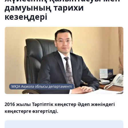
дамуының тарихи
кезеңдері
МҚІА Ақмола облысы департаменті
2016 жылы Тәртіптік кеңестер Әдеп жөніндегі
кеңестерге өзгертілді.