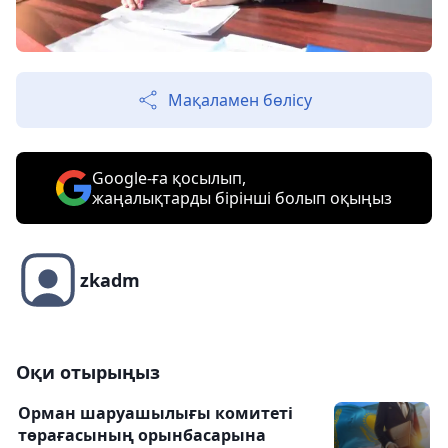
Мақаламен бөлісу
Google-ға қосылып,
жаңалықтарды бірінші болып оқыңыз
zkadm
Оқи отырыңыз
Орман шаруашылығы комитеті
төрағасының орынбасарына