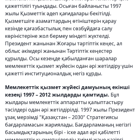
қажеттілігі туындады. Осыған байланысты 1997
жылы Қызметтік әдеп қағидалары бекітілді.
Қызметшіге азаматтардың өтініштерін қарау
кезінде қағазбастылық пен сөзбұйдаға салу
көріністеріне жол бермеу міндеті жүктелді.
Президент жанынан Жоғары тәртіптік кеңес, ал
облыс әкімдері жанынан Тәртіптік кеңестер
құрылды. Осы кезеңде қабылданған шаралар
мемлекеттік қызмет жүйесін одан әрі жетілдіру үшін
қажетті институционалдық негіз құрды.
Мемлекеттік қызмет жүйесі дамуының екінші
кезеңі
1997 – 2012 жылдарды қамтиды.
Бұл
жылдары мемлекеттік аппаратты қалыптастыру
тәсілдері одан әрі жетілдірілді. 1997 жылы Президент
ұзақ мерзімді "Қазақстан – 2030" Стратегиясы
бағдарламасын жариялады. Бағдарламаның негізгі
басымдықтарының бірі - іске адал әрі қабілетті
мемлекеттік қызметшілердің тиімді және қазіргі