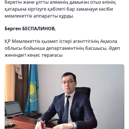
беретін және ұлтты әлемнің дамыған отыз елінің
қатарына кіргізуге қабілеті бар заманауи кәсіби
мемлекеттік аппаратты құрды.
Берген БЕСПАЛИНОВ,
ҚР Мемлекеттік қызмет істері агенттігінің Ақмола
облысы бойынша департаментінің басшысы, Әдеп
жөніндегі кеңес төрағасы