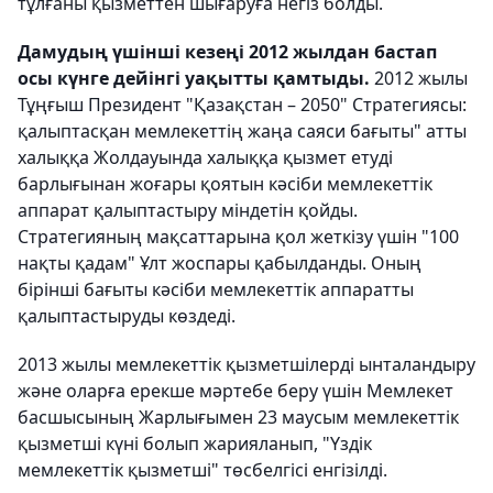
тұлғаны қызметтен шығаруға негіз болды.
Дамудың үшінші кезеңі 2012 жылдан бастап
осы күнге дейінгі уақытты қамтыды.
2012 жылы
Тұңғыш Президент "Қазақстан – 2050" Стратегиясы:
қалыптасқан мемлекеттің жаңа саяси бағыты" атты
халыққа Жолдауында халыққа қызмет етуді
барлығынан жоғары қоятын кәсіби мемлекеттік
аппарат қалыптастыру міндетін қойды.
Стратегияның мақсаттарына қол жеткізу үшін "100
нақты қадам" Ұлт жоспары қабылданды. Оның
бірінші бағыты кәсіби мемлекеттік аппаратты
қалыптастыруды көздеді.
2013 жылы мемлекеттік қызметшілерді ынталандыру
және оларға ерекше мәртебе беру үшін Мемлекет
басшысының Жарлығымен 23 маусым мемлекеттік
қызметші күні болып жарияланып, "Үздік
мемлекеттік қызметші" төсбелгісі енгізілді.