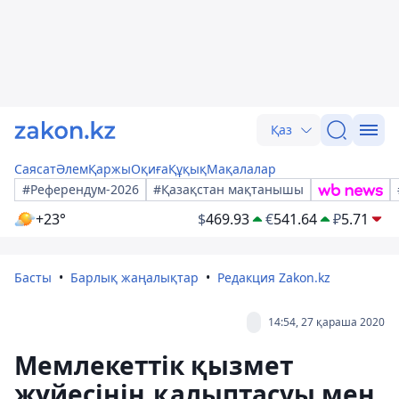
Қаз
Саясат
Әлем
Қаржы
Оқиға
Құқық
Мақалалар
#Референдум-2026
#Қазақстан мақтанышы
+23°
$
469.93
€
541.64
₽
5.71
Басты
Барлық жаңалықтар
Редакция Zakon.kz
14:54, 27 қараша 2020
Мемлекеттік қызмет
жүйесінің қалыптасуы мен