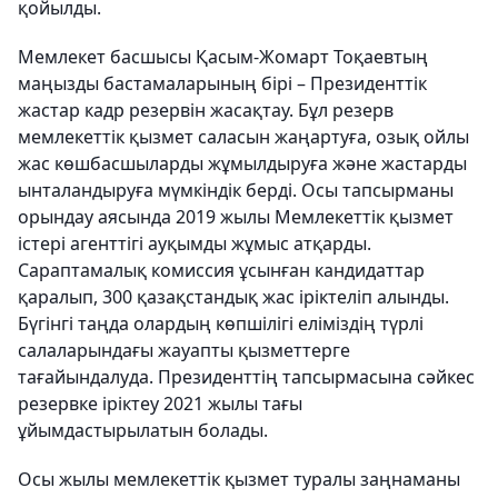
қойылды.
Мемлекет басшысы Қасым-Жомарт Тоқаевтың
маңызды бастамаларының бірі – Президенттік
жастар кадр резервін жасақтау. Бұл резерв
мемлекеттік қызмет саласын жаңартуға, озық ойлы
жас көшбасшыларды жұмылдыруға және жастарды
ынталандыруға мүмкіндік берді. Осы тапсырманы
орындау аясында 2019 жылы Мемлекеттік қызмет
істері агенттігі ауқымды жұмыс атқарды.
Сараптамалық комиссия ұсынған кандидаттар
қаралып, 300 қазақстандық жас іріктеліп алынды.
Бүгінгі таңда олардың көпшілігі еліміздің түрлі
салаларындағы жауапты қызметтерге
тағайындалуда. Президенттің тапсырмасына сәйкес
резервке іріктеу 2021 жылы тағы
ұйымдастырылатын болады.
Осы жылы мемлекеттік қызмет туралы заңнаманы