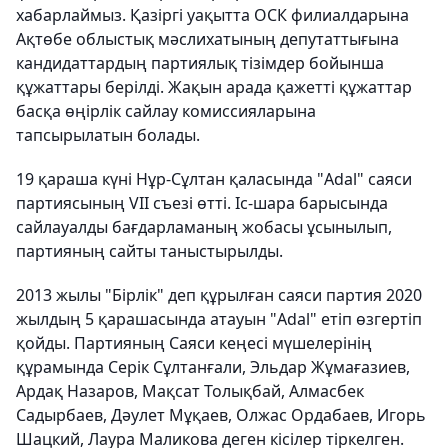
хабарлаймыз. Қазіргі уақытта ОСК филиалдарына
Ақтөбе облыстық мәслихатының депутаттығына
кандидаттардың партиялық тізімдер бойынша
құжаттары берілді. Жақын арада қажетті құжаттар
басқа өңірлік сайлау комиссияларына
тапсырылатын болады.
19 қараша күні Нұр-Сұлтан қаласында "Adal" саяси
партиясының VII съезі өтті. Іс-шара барысында
сайлауалды бағдарламаның жобасы ұсынылып,
партияның сайты таныстырылды.
2013 жылы "Бірлік" деп құрылған саяси партия 2020
жылдың 5 қарашасында атауын "Adal" етіп өзгертіп
қойды. Партияның Саяси кеңесі мүшелерінің
құрамында Серік Сұлтанғали, Эльдар Жұмағазиев,
Ардақ Назаров, Мақсат Толықбай, Алмасбек
Садырбаев, Дәулет Мұқаев, Олжас Ордабаев, Игорь
Шацкий, Лаура Маликова деген кісілер тіркелген.