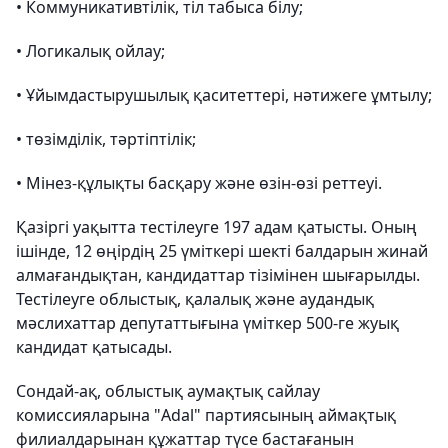
• Коммуникативтілік, тіл табыса білу;
• Логикалық ойлау;
• Ұйымдастырушылық қаситеттері, нәтижеге ұмтылу;
• төзімділік, тәртіптілік;
• Мінез-құлықты басқару және өзін-өзі реттеуі.
Қазіргі уақытта тестілеуге 197 адам қатысты. Оның
ішінде, 12 өңірдің 25 үміткері шекті балдарын жинай
алмағандықтан, кандидаттар тізімінен шығарылды.
Тестілеуге облыстық, қалалық және аудандық
мәслихаттар депутаттығына үміткер 500-ге жуық
кандидат қатысады.
Сондай-ақ, облыстық аумақтық сайлау
комиссияларына "Adal" партиясының аймақтық
филиалдарынан құжаттар түсе бастағанын