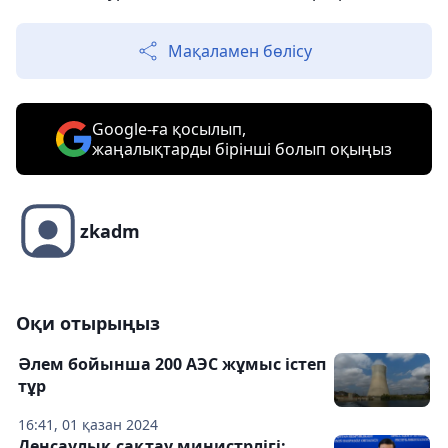
Мақаламен бөлісу
Google-ға қосылып,
жаңалықтарды бірінші болып оқыңыз
zkadm
Оқи отырыңыз
Әлем бойынша 200 АЭС жұмыс істеп
тұр
16:41, 01 қазан 2024
Денсаулық сақтау министрлігі: