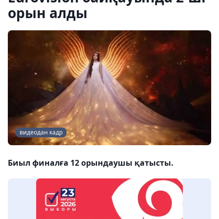
орын алды
видеодан кадр
Биыл финалға 12 орындаушы қатысты.