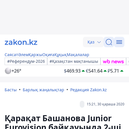
Қаз
Саясат
Әлем
Қаржы
Оқиға
Құқық
Мақалалар
#Референдум-2026
#Қазақстан мақтанышы
+26°
$
469.93
€
541.64
₽
5.71
Басты
Барлық жаңалықтар
Редакция Zakon.kz
15:21, 30 қараша 2020
Қарақат Башанова Junior
Eurovision байқауында 2-ші