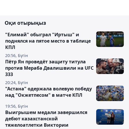
Оқи отырыңыз
"Елимай" обыграл "Иртыш" и
поднялся на пятое место в таблице
КПЛ
20:56, Бүгін
Пётр Ян проведёт защиту титула
против Мераба Двалишвили на UFC
333
20:24, Бүгін
"Астана" одержала волевую победу
над "Окжетпесом" в матче КПЛ
19:56, Бүгін
Выигрышем медали завершился
дебют казахстанской
тяжелоатлетки Виктории