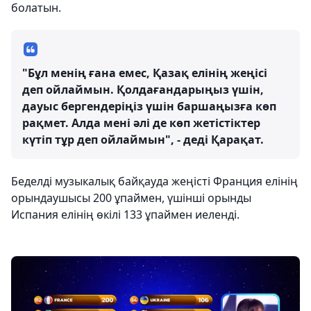
болатын.
"Бұл менің ғана емес, Қазақ елінің жеңісі
деп ойлаймын. Қолдағандарыңыз үшін,
дауыс бергендеріңіз үшін баршаңызға көп
рақмет. Алда мені әлі де көп жетістіктер
күтіп тұр деп ойлаймын", - деді Қарақат.
Беделді музыкалық байқауда жеңісті Франция елінің
орындаушысы 200 ұпаймен, үшінші орынды
Испания елінің өкілі 133 ұпаймен иеленді.