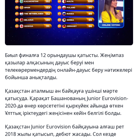
Биыл финалға 12 орындаушы қатысты. Жеңімпаз
қазылар алқасының дауыс беруі мен
телекөрермендердің онлайн-дауыс беру нәтижелері
бойынша анықталды.
Қазақстан аталмыш ән байқауға үшінші мәрте
қатысуда. Қарақат Башанованың Junior Eurovision-
2020-да өнер көрсететіні қыркүйек айында өткен
Ұлттық іріктеудегі жеңісінен кейін белгілі болды.
Қазақстан Junior Eurovision байқауына алғаш рет
2018 жылы қатысып, дебют жасады. Сол кезде