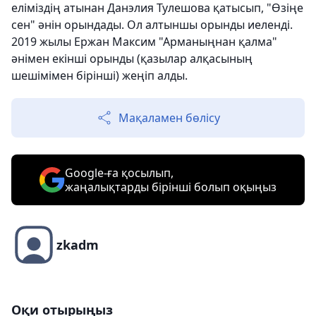
еліміздің атынан Данэлия Тулешова қатысып, "Өзіңе
сeн" әнін орындады. Ол алтыншы орынды иеленді.
2019 жылы Ержан Максим "Арманыңнан қалма"
әнімен екінші орынды (қазылар алқасының
шешімімен бірінші) жеңіп алды.
Мақаламен бөлісу
Google-ға қосылып,
жаңалықтарды бірінші болып оқыңыз
zkadm
Оқи отырыңыз