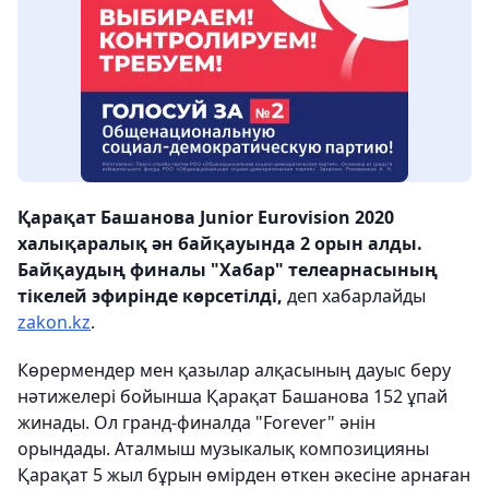
Қарақат Башанова Junior Eurovision 2020
халықаралық ән байқауында 2 орын алды.
Байқаудың финалы "Хабар" телеарнасының
тікелей эфирінде көрсетілді,
деп хабарлайды
zakon.kz
.
Көрермендер мен қазылар алқасының дауыс беру
нәтижелері бойынша Қарақат Башанова 152 ұпай
жинады. Ол гранд-финалда "Forever" әнін
орындады. Аталмыш музыкалық композицияны
Қарақат 5 жыл бұрын өмірден өткен әкесіне арнаған