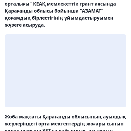
орталығы" КЕАҚ мемлекеттік грант аясында
Қарағанды облысы бойынша "АЗАМАТ"
қоғамдық бірлестігінің ұйымдастыруымен
жүзеге асыруда.
Жоба мақсаты Қарағанды облысының ауылдық
жерлеріндегі орта мектептердің жоғары сынып
оқушыларына ҰБТ-ға дайындық, ағылшын