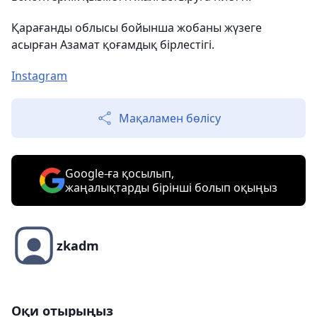
Қарағанды облысы бойынша жобаны жүзеге
асырған Азамат қоғамдық бірлестігі.
Instagram
Мақаламен бөлісу
Google-ға қосылып,
жаңалықтарды бірінші болып оқыңыз
zkadm
Оқи отырыңыз