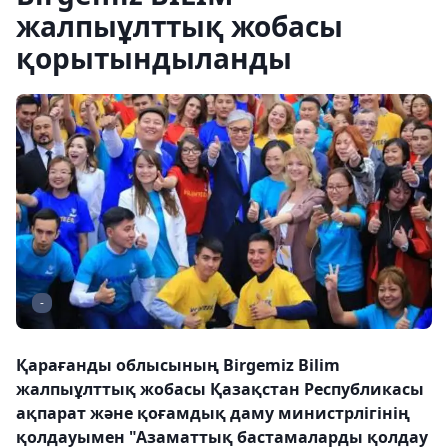
жалпыұлттық жобасы
қорытындыланды
-
Қарағанды облысының Birgemiz Bilim
жалпыұлттық жобасы Қазақстан Республикасы
ақпарат және қоғамдық даму министрлігінің
қолдауымен "Азаматтық бастамаларды қолдау