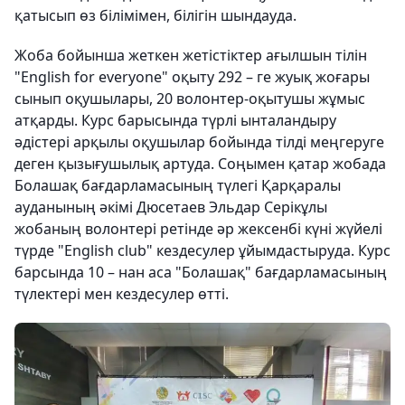
қатысып өз білімімен, білігін шындауда.
Жоба бойынша жеткен жетістіктер ағылшын тілін
"English for everyone" оқыту 292 – ге жуық жоғары
сынып оқушылары, 20 волонтер-оқытушы жұмыс
атқарды. Курс барысында түрлі ынталандыру
әдістері арқылы оқушылар бойында тілді меңгеруге
деген қызығушылық артуда. Соңымен қатар жобада
Болашақ бағдарламасының түлегі Қарқаралы
ауданының әкімі Дюсетаев Эльдар Серікұлы
жобаның волонтері ретінде әр жексенбі күні жүйелі
түрде "English club" кездесулер ұйымдастыруда. Курс
барсында 10 – нан аса "Болашақ" бағдарламасының
түлектері мен кездесулер өтті.