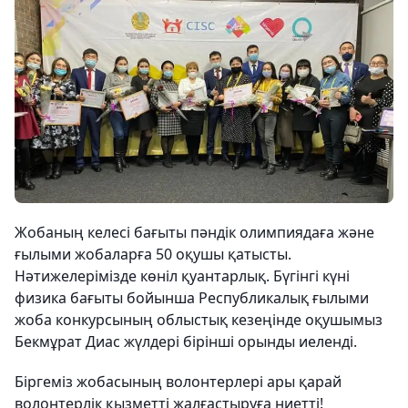
Жобаның келесі бағыты пәндік олимпиядаға және
ғылыми жобаларға 50 оқушы қатысты.
Нәтижелерімізде көніл қуантарлық. Бүгінгі күні
физика бағыты бойынша Республикалық ғылыми
жоба конкурсының облыстық кезеңінде оқушымыз
Бекмұрат Диас жүлдері бірінші орынды иеленді.
Біргеміз жобасының волонтерлері ары қарай
волонтерлік қызметті жалғастыруға ниетті!