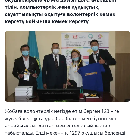
тілін, компьютерлік және құқықтық
сауаттылықты оқытуға волонтерлік көмек
көрсету бойынша көмек көрсету.
Жобаға волонтерлік негізде өтім берген 123 – ге
жуық білікті ұстаздар бар білгенімен бүгінгі күні
арнайы алғыс хаттар мен естелік сыйлықтар
табысталды. Елді мекеннің 1297 оқушысы белсенді