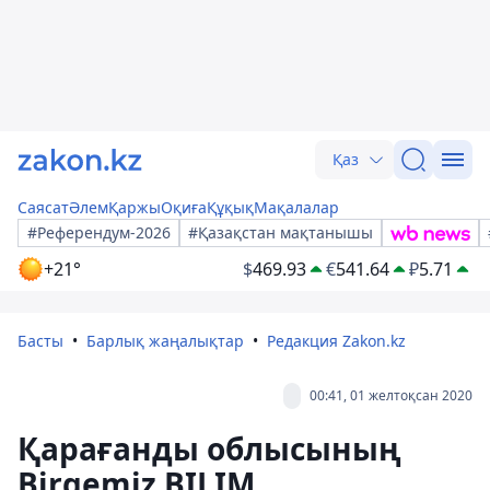
Қаз
Саясат
Әлем
Қаржы
Оқиға
Құқық
Мақалалар
#Референдум-2026
#Қазақстан мақтанышы
+21°
$
469.93
€
541.64
₽
5.71
Басты
Барлық жаңалықтар
Редакция Zakon.kz
00:41, 01 желтоқсан 2020
Қарағанды облысының
Birgemiz BILIM