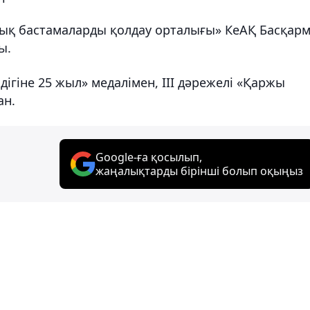
ық бастамаларды қолдау орталығы» КеАҚ Басқар
ы.
ігіне 25 жыл» медалімен, ІІІ дәрежелі «Қаржы
ан.
Google-ға қосылып,
жаңалықтарды бірінші болып оқыңыз