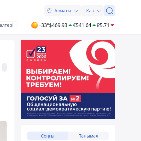
Алматы
Қаз
+33°
$
469.93
€
541.64
₽
5.71
алтері
Соңғы
Танымал