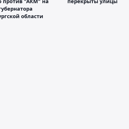
 против "АКМ" на
перекрыты улицы
губернатора
ргской области