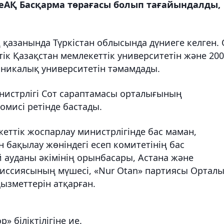
еАҚ Басқарма төрағасы болып тағайындалды,
қазанында Түркістан облысында дүниеге келген. 
ік Қазақстан мемлекеттік университетін және 20
никалық университетін тәмамдады.
нистрлігі Сот сараптамасы орталығының
номисі ретінде бастады.
ттік жоспарлау министрлігінде бас маман,
бақылау жөніндегі есеп комитетінің бас
 ауданы әкімінің орынбасары, Астана және
иссиясының мүшесі, «Nur Otan» партиясы Ортал
зметтерін атқарған.
» біліктілігіне ие.