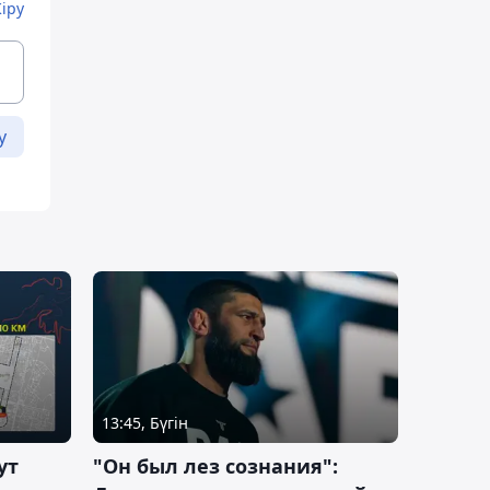
Кіру
у
13:45, Бүгін
ут
"Он был лез сознания":