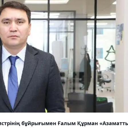
истрінің бұйрығымен Ғалым Құрман «Азаматт