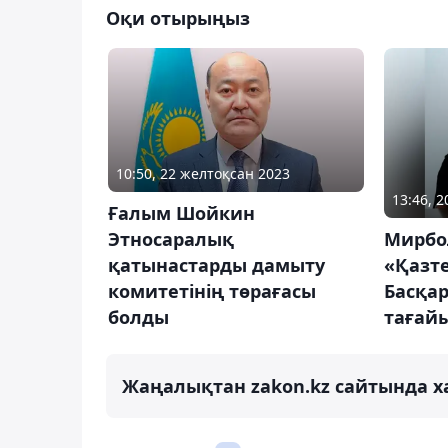
Оқи отырыңыз
10:50, 22 желтоқсан 2023
13:46, 
Ғалым Шойкин
Этносаралық
Мирбо
қатынастарды дамыту
«Қазт
комитетінің төрағасы
Басқа
болды
тағай
Жаңалықтан zakon.kz сайтында х