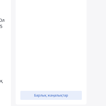
Ол
05
ық
Барлық жаңалықтар