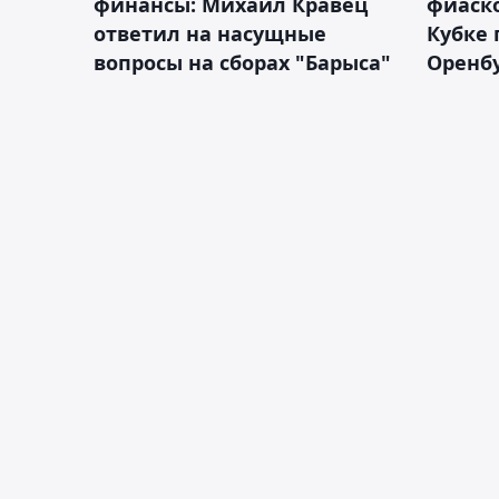
финансы: Михаил Кравец
фиаско
ответил на насущные
Кубке 
вопросы на сборах "Барыса"
Оренбу