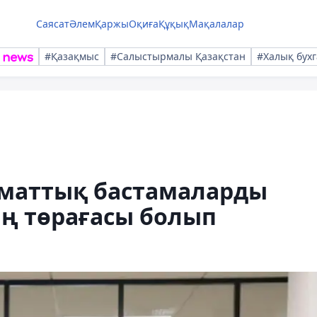
Саясат
Әлем
Қаржы
Оқиға
Құқық
Мақалалар
#Қазақмыс
#Салыстырмалы Қазақстан
#Халық бухг
маттық бастамаларды
ң төрағасы болып