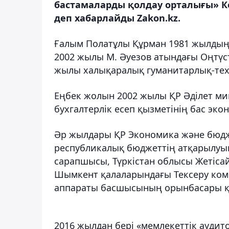
бастамаларды қолдау орталығы» К
деп хабарлайды Zakon.kz.
Ғалым Полатұлы Құрман 1981 жылдың 
2002 жылы М. Әуезов атындағы Оңтүст
жылы халықаралық гуманитарлық-тех
Еңбек жолын 2002 жылы ҚР Әділет ми
бухгалтерлік есеп қызметінің бас эко
Әр жылдары ҚР Экономика және бюдже
республикалық бюджеттің атқарылуын 
сарапшысы, Түркістан облысы Жетісай
Шымкент қалаларындағы Тексеру ком
аппараты басшысының орынбасары қы
2016 жылдан бері «мемлекеттік аудитор