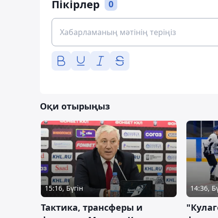
Пікірлер
0
Оқи отырыңыз
15:16, Бүгін
14:36, Б
Тактика, трансферы и
"Кулаг