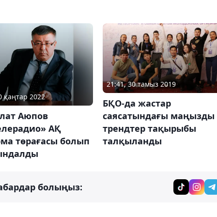
21:41, 30 тамыз 2019
20 қаңтар 2022
БҚО-да жастар
лат Аюпов
саясатындағы маңызды
елерадио» АҚ
трендтер тақырыбы
рма төрағасы болып
талқыланды
ындалды
абардар болыңыз: