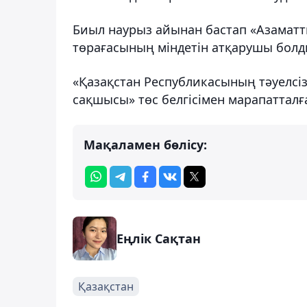
Биыл наурыз айынан бастап «Азаматт
төрағасының міндетін атқарушы болд
«Қазақстан Республикасының тәуелсізд
сақшысы» төс белгісімен марапатталғ
Мақаламен бөлісу:
Еңлік Сақтан
Қазақстан