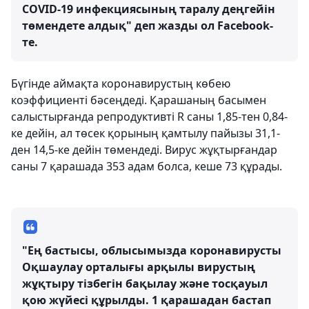
COVID-19 инфекциясының таралу деңгейін
төмендете алдық" деп жазды ол Facebook-
те.
Бүгінде аймақта коронавирустың көбею
коэффициенті бәсеңдеді. Қарашаның басымен
салыстырғанда репродуктивті R саны 1,85-тен 0,84-
ке дейін, ал төсек қорының қамтылу пайызы 31,1-
ден 14,5-ке дейін төмендеді. Вирус жұқтырғандар
саны 7 қарашада 353 адам болса, кеше 73 құрады.
"Ең бастысы, облысымызда коронавирусты
Оқшаулау орталығы арқылы вирустың
жұқтыру тізбегін бақылау және тосқауыл
қою жүйесі құрылды. 1 қарашадан бастап