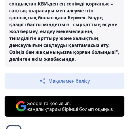
сондықтан КВИ-ден ең сенімді қорғаныс –
сақтық шаралары мен әлеуметтік
қашықтық болып қала бермек. Біздің
қазіргі басты міндетіміз - сырқаттың өсуіне
жол бермеу, емдеу мекемелерінің
тиімділігін арттыру және халықтың
денсаулығын сақтауды қамтамасыз ету.
Өзіңіз бен жақыныңызға қорған болыңыз!",
делінген әкім жазбасында.
Мақаламен бөлісу
Google-ға қосылып,
жаңалықтарды бірінші болып оқыңыз