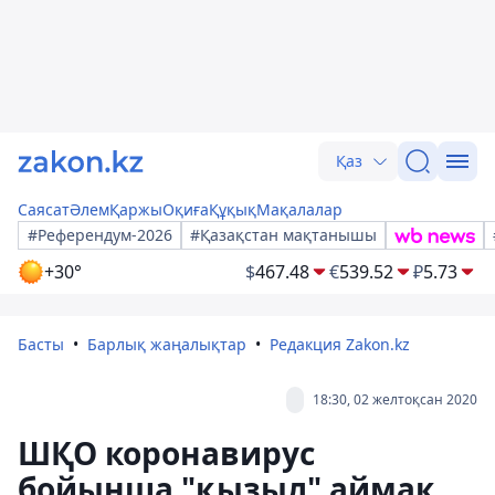
Қаз
Саясат
Әлем
Қаржы
Оқиға
Құқық
Мақалалар
#Референдум-2026
#Қазақстан мақтанышы
+30°
$
467.48
€
539.52
₽
5.73
Басты
Барлық жаңалықтар
Редакция Zakon.kz
18:30, 02 желтоқсан 2020
ШҚО коронавирус
бойынша "қызыл" аймақ