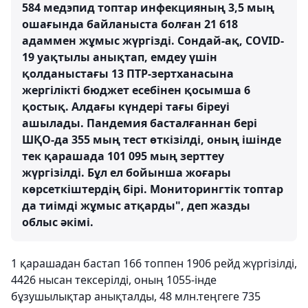
584 медэпид топтар инфекцияның 3,5 мың
ошағында байланыста болған 21 618
адаммен жұмыс жүргізді. Сондай-ақ, COVID-
19 уақтылы анықтап, емдеу үшін
қолданыстағы 13 ПТР-зертханасына
жергілікті бюджет есебінен қосымша 6
қостық. Алдағы күндері тағы біреуі
ашылады. Пандемия басталғаннан бері
ШҚО-да 355 мың тест өткізілді, оның ішінде
тек қарашада 101 095 мың зерттеу
жүргізілді. Бұл ел бойынша жоғары
көрсеткіштердің бірі. Мониторингтік топтар
да тиімді жұмыс атқарды", деп жазды
облыс әкімі.
1 қарашадан бастап 166 топпен 1906 рейд жүргізілді,
4426 нысан тексерілді, оның 1055-інде
бұзушылықтар анықталды, 48 млн.теңгеге 735