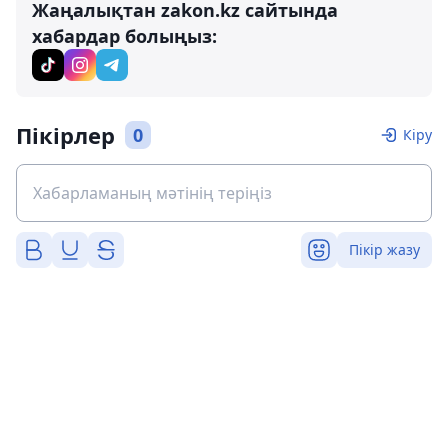
Жаңалықтан zakon.kz сайтында
хабардар болыңыз:
Пікірлер
0
Кіру
Пікір жазу