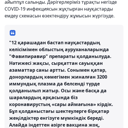
айыппұл салынды. Дәрігерлеріміз тұрақты негізде
COVID-19 инфекциясын жұқтырған науқастарды
емдеу схемасын өзектендіру жұмысын жүргізуде.
"12 қарашадан бастап науқастардың
келісімімен облыстың ауруханаларында
"Фавипиравир" препараты қолданылуда.
Нәтижесі жақсы, сырқаттан сауыққан
азаматтар саны артты. Сонымен қатар,
донорлардың көмегімен жиналған 3200
иммундық плазма да белсенді түрде
қолданылып жатыр. Осы және басқа да
шаралардың арқасында біз
коронавирустың «сары аймағына» кірдік.
Бұл қолданыстағы шектеулерге бірқатар
жеңілдіктер енгізуге мүмкіндік береді.
Алайда індеттен әзірге вакцина жоқ,