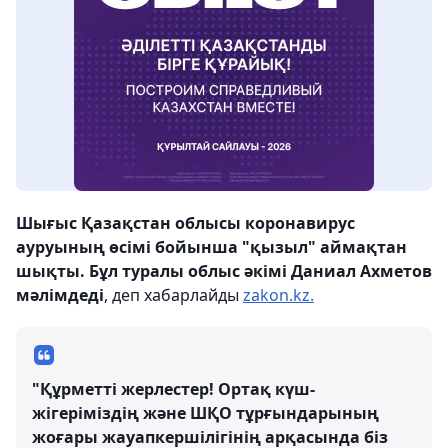
Шығыс Қазақстан облысы коронавирус
ауруының өсімі бойынша "қызыл" аймақтан
шықты. Бұл туралы облыс әкімі Даниал Ахметов
мәлімдеді
, деп хабарлайды
zakon.kz.
"Құрметті жерлестер! Ортақ күш-
жігеріміздің және ШҚО тұрғындарының
жоғары жауапкершілігінің арқасында біз