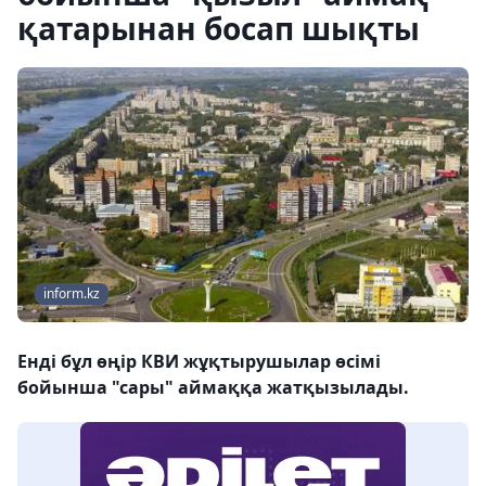
қатарынан босап шықты
inform.kz
Енді бұл өңір КВИ жұқтырушылар өсімі
бойынша "сары" аймаққа жатқызылады.