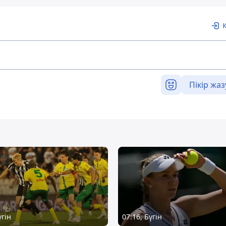
Пікір жаз
үгін
07:16, Бүгін