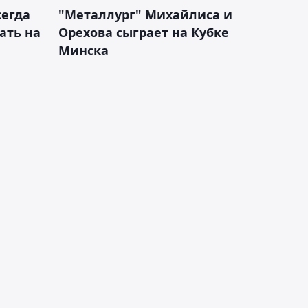
сегда
"Металлург" Михайлиса и
ать на
Орехова сыграет на Кубке
Минска