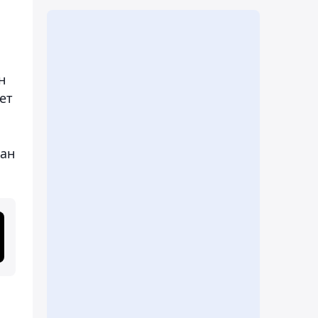
н
ет
ған