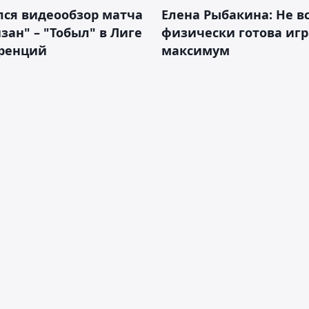
лся видеообзор матча
Елена Рыбакина: Не в
зан" – "Тобыл" в Лиге
физически готова игр
ренций
максимум