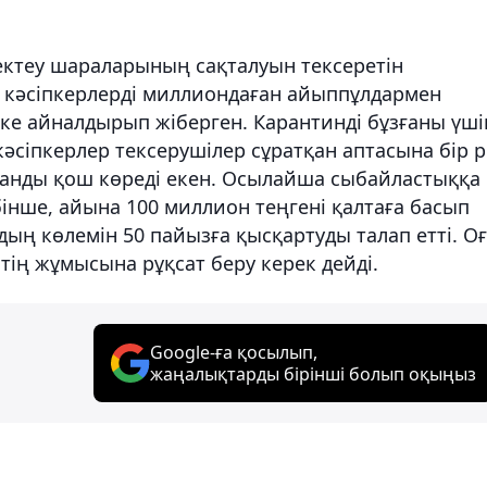
ектеу шараларының сақталуын тексеретін
 кәсіпкерлерді миллиондаған айыппұлдармен
іпке айналдырып жіберген. Карантинді бұзғаны үші
әсіпкерлер тексерушілер сұратқан аптасына бір р
лғанды қош көреді екен. Осылайша сыбайластыққа
інше, айына 100 миллион теңгені қалтаға басып
ың көлемін 50 пайызға қысқартуды талап етті. О
естің жұмысына рұқсат беру керек дейді.
Google-ға қосылып,
жаңалықтарды бірінші болып оқыңыз