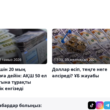
02 тамыз 2026
13:00, 03 желтоқсан 2021
шін 20 мың
Доллар өсіп, теңге неге
ға дейін: АҚШ 50 ел
әлсіреді? ҰБ жауабы
тына тұрақты
ік енгізеді
абардар болыңыз: