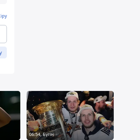
Кіру
у
06:54, Бүгін