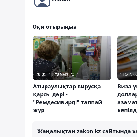
Оқи отырыңыз
11:22, 
20:05, 11 тамыз 2021
Виза ү
Атыраулықтар вирусқа
доллар
қарсы дәрі -
азама
"Ремдесивирді" таппай
кепілд
жүр
Жаңалықтан zakon.kz сайтында х