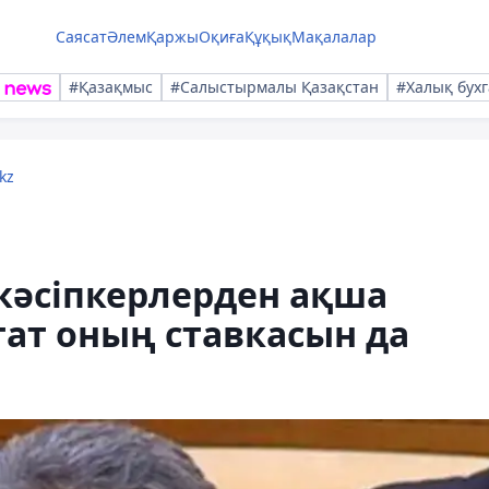
Саясат
Әлем
Қаржы
Оқиға
Құқық
Мақалалар
#Қазақмыс
#Салыстырмалы Қазақстан
#Халық бухг
kz
кәсіпкерлерден ақша
тат оның ставкасын да