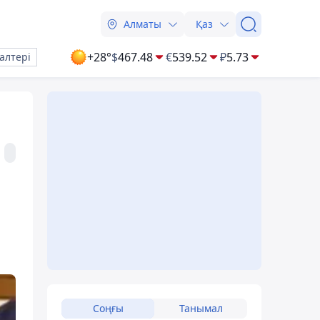
Алматы
Қаз
+28°
$
467.48
€
539.52
₽
5.73
алтері
Соңғы
Танымал