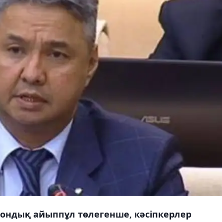
иондық айыппұл төлегенше, кәсіпкерлер