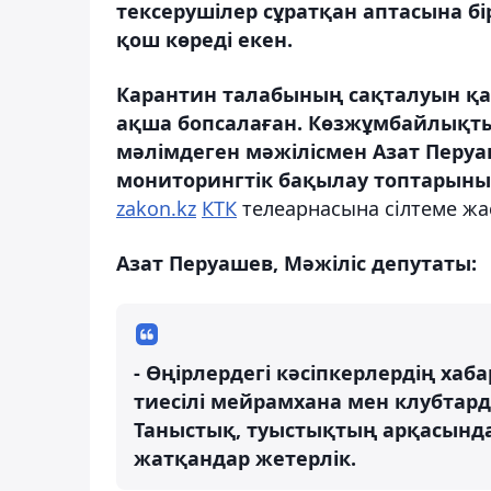
тексерушілер сұратқан аптасына бі
қош көреді екен.
Карантин талабының сақталуын қ
ақша бопсалаған. Көзжұмбайлықтың
мәлімдеген мәжілісмен Азат Перуа
мониторингтік бақылау топтарының і
zakon.kz
КТК
телеарнасына сілтеме жа
Азат Перуашев, Мәжіліс депутаты:
- Өңірлердегі кәсіпкерлердің ха
тиесілі мейрамхана мен клубтард
Таныстық, туыстықтың арқасында
жатқандар жетерлік.