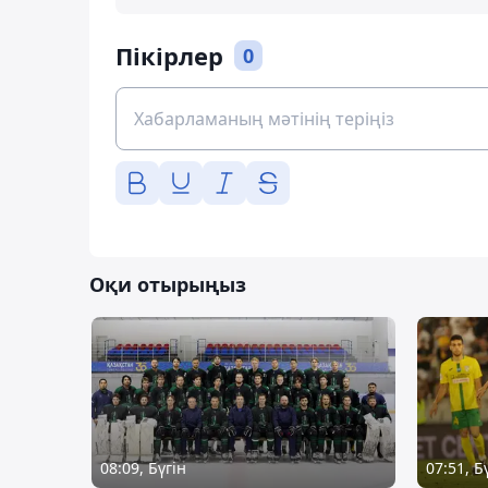
Пікірлер
0
Оқи отырыңыз
08:09, Бүгін
07:51, Б