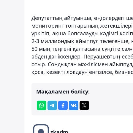
Депутаттың айтуынша, өңірлердегі ш
мониторинг топтарының жетекшілері
үркітіп, ақша бопсалауды кәдімгі кәс
2-3 миллиондық айыппұл төлегенше, к
50 мың теңгені қалтасына сүңгіте са
әбден дәніккендер, Перуашевтың есеб
отыр. Сондықтан мәжілісмен айыппұлд
қоса, кезекті локдаун енгізілсе, бизн
Мақаламен бөлісу:
zkadm