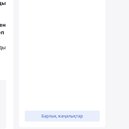
ды
ен
еп
ды
Барлық жаңалықтар