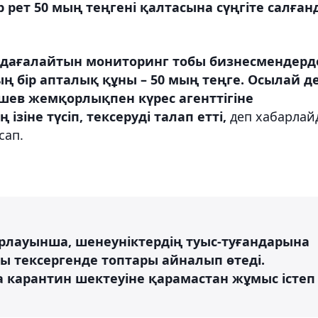
р рет 50 мың теңгені қалтасына сүңгіте салған
адағалайтын мониторинг тобы бизнесмендерд
 бір апталық құны – 50 мың теңге. Осылай д
шев жемқорлықпен күрес агенттігіне
зіне түсіп, тексеруді талап етті,
деп хабарлай
сап.
барлауынша, шенеуніктердің туыс-туғандарына
ы тексергенде топтары айналып өтеді.
 карантин шектеуіне қарамастан жұмыс істеп