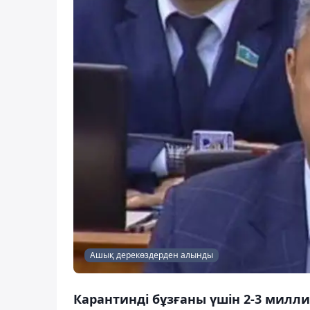
Ашық дерекөздерден алынды
Карантинді бұзғаны үшін 2-3 милл