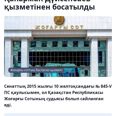
қызметінен босатылды
Жоғарғы соттың баспасөз қызметі
Сенаттың 2015 жылғы 10 желтоқсандағы № 845-V
ПС қаулысымен, ол Қазақстан Республикасы
Жоғарғы Сотының судьясы болып сайланған
еді.