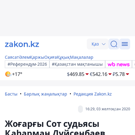
Қаз
Саясат
Әлем
Қаржы
Оқиға
Құқық
Мақалалар
#Референдум-2026
#Қазақстан мақтанышы
+17°
$
469.85
€
542.16
₽
5.78
Басты
Барлық жаңалықтар
Редакция Zakon.kz
16:29, 03 желтоқсан 2020
Жоғарғы Сот судьясы
Қаһарман Дүйсенбаев