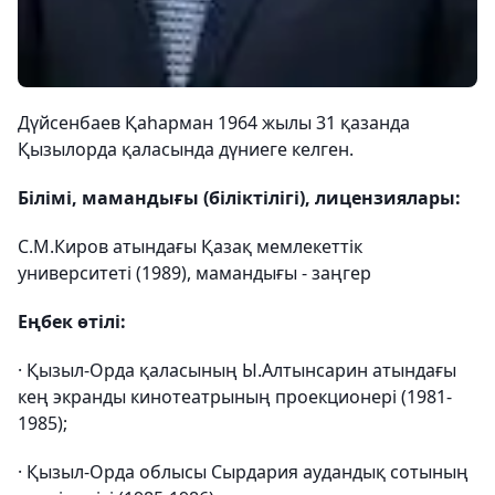
Дүйсенбаев Қаһарман 1964 жылы 31 қазанда
Қызылорда қаласында дүниеге келген.
Білімі, мамандығы (біліктілігі), лицензиялары:
С.М.Киров атындағы Қазақ мемлекеттік
университеті (1989), мамандығы - заңгер
Еңбек өтілі:
· Қызыл-Орда қаласының Ы.Алтынсарин атындағы
кең экранды кинотеатрының проекционері (1981-
1985);
· Қызыл-Орда облысы Сырдария аудандық сотының