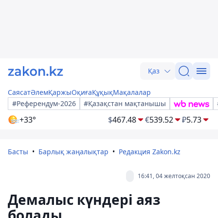
Қаз
Саясат
Әлем
Қаржы
Оқиға
Құқық
Мақалалар
#Референдум-2026
#Қазақстан мақтанышы
+33°
$
467.48
€
539.52
₽
5.73
Басты
Барлық жаңалықтар
Редакция Zakon.kz
16:41, 04 желтоқсан 2020
Демалыс күндері аяз
болады