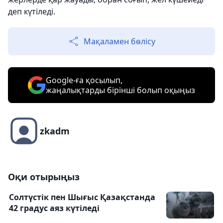
деп күтіледі.
Мақаламен бөлісу
Google-ға қосылып,
жаңалықтарды бірінші болып оқыңыз
zkadm
Оқи отырыңыз
Солтүстік пен Шығыс Қазақстанда
42 градус аяз күтіледі