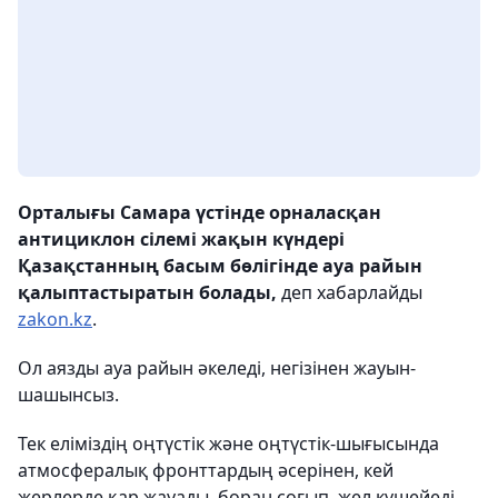
Орталығы Самара үстінде орналасқан
антициклон сілемі жақын күндері
Қазақстанның басым бөлігінде ауа райын
қалыптастыратын болады,
деп хабарлайды
zakon.kz
.
Ол аязды ауа райын әкеледі, негізінен жауын-
шашынсыз.
Тек еліміздің оңтүстік және оңтүстік-шығысында
атмосфералық фронттардың әсерінен, кей
жерлерде қар жауады, боран соғып, жел күшейеді