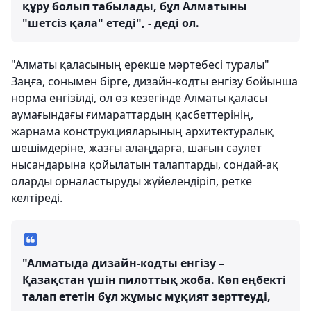
құру болып табылады, бұл Алматыны
"шетсіз қала" етеді", - деді ол.
"Алматы қаласының ерекше мәртебесі туралы"
Заңға, сонымен бірге, дизайн-кодты енгізу бойынша
норма енгізілді, ол өз кезегінде Алматы қаласы
аумағындағы ғимараттардың қасбеттерінің,
жарнама конструкцияларының архитектуралық
шешімдеріне, жазғы алаңдарға, шағын сәулет
нысандарына қойылатын талаптарды, сондай-ақ
оларды орналастыруды жүйелендіріп, ретке
келтіреді.
"Алматыда дизайн-кодты енгізу –
Қазақстан үшін пилоттық жоба. Көп еңбекті
талап ететін бұл жұмыс мұқият зерттеуді,