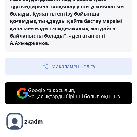
тұрғындарына талқылау үшін ұсынылатын
болады. Құжатты енгізу бойынша
қоғамдық тыңдауды қайта бастау мерзімі
қала мен елдегі эпидемиялық жағдайға
байланысты болады", - деп атап өтті
А.Ахмеджанов.
Мақаламен бөлісу
Google-ға қосылып,
жаңалықтарды бірінші болып оқыңыз
zkadm