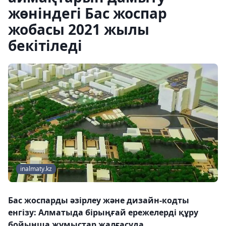
жөніндегі Бас жоспар
жобасы 2021 жылы
бекітіледі
inalmaty.kz
Бас жоспарды әзірлеу және дизайн-кодты
енгізу: Алматыда бірыңғай ережелерді құру
бойынша жұмыстар жалғасуда