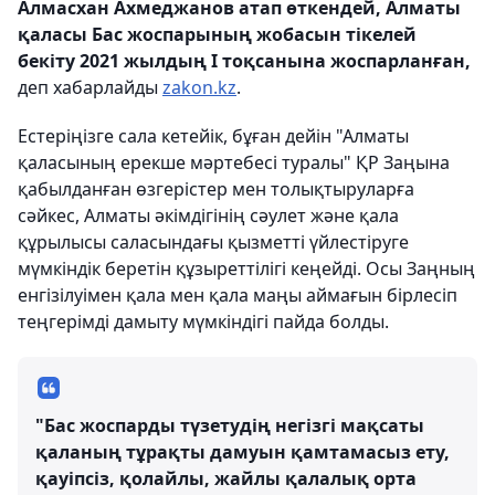
Алмасхан Ахмеджанов атап өткендей, Алматы
қаласы Бас жоспарының жобасын тікелей
бекіту 2021 жылдың І тоқсанына жоспарланған,
деп хабарлайды
zakon.kz
.
Естеріңізге сала кетейік, бұған дейін "Алматы
қаласының ерекше мәртебесі туралы" ҚР Заңына
қабылданған өзгерістер мен толықтыруларға
сәйкес, Алматы әкімдігінің сәулет және қала
құрылысы саласындағы қызметті үйлестіруге
мүмкіндік беретін құзыреттілігі кеңейді. Осы Заңның
енгізілуімен қала мен қала маңы аймағын бірлесіп
теңгерімді дамыту мүмкіндігі пайда болды.
"Бас жоспарды түзетудің негізгі мақсаты
қаланың тұрақты дамуын қамтамасыз ету,
қауіпсіз, қолайлы, жайлы қалалық орта