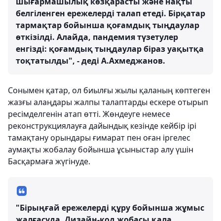
шығармашылық көзқарасты және нақты
белгіленген ережелерді талап етеді. Бірқатар
тармақтар бойынша қоғамдық тыңдаулар
өткізілді. Алайда, пандемия түзетулер
енгізді: қоғамдық тыңдаулар біраз уақытқа
тоқтатылды", - деді А.Ахмеджанов.
Сонымен қатар, ол биылғы жылы қаланың көптеген
жазғы алаңдары жалпы талаптарды ескере отырып
ресімделгенін атап өтті. Жөндеуге немесе
реконструкциялауға дайындық кезінде кейбір ірі
тамақтану орындары ғимарат пен оған іргелес
аумақты жобалау бойынша ұсыныстар алу үшін
Басқармаға жүгінуде.
"Бірыңғай ережелерді құру бойынша жұмыс
жалғасуда. Дизайн-код жобасы қала