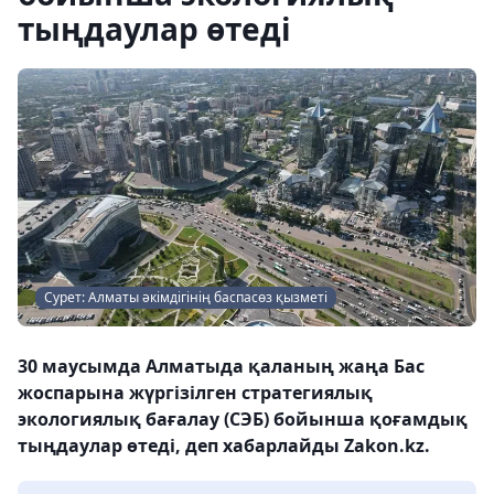
тыңдаулар өтеді
Сурет: Алматы әкімдігінің баспасөз қызметі
30 маусымда Алматыда қаланың жаңа Бас
жоспарына жүргізілген стратегиялық
экологиялық бағалау (СЭБ) бойынша қоғамдық
тыңдаулар өтеді, деп хабарлайды Zakon.kz.