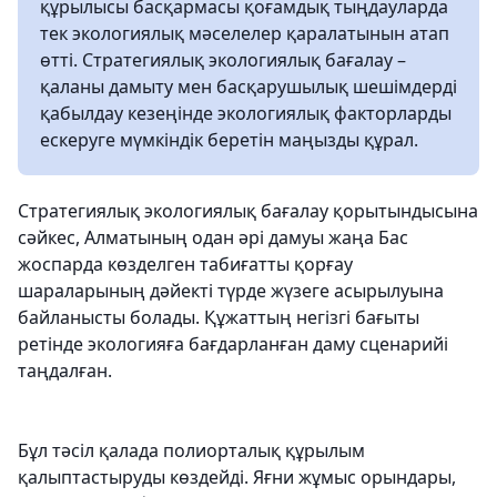
құрылысы басқармасы қоғамдық тыңдауларда
тек экологиялық мәселелер қаралатынын атап
өтті. Стратегиялық экологиялық бағалау –
қаланы дамыту мен басқарушылық шешімдерді
қабылдау кезеңінде экологиялық факторларды
ескеруге мүмкіндік беретін маңызды құрал.
Стратегиялық экологиялық бағалау қорытындысына
сәйкес, Алматының одан әрі дамуы жаңа Бас
жоспарда көзделген табиғатты қорғау
шараларының дәйекті түрде жүзеге асырылуына
байланысты болады. Құжаттың негізгі бағыты
ретінде экологияға бағдарланған даму сценарийі
таңдалған.
Бұл тәсіл қалада полиорталық құрылым
қалыптастыруды көздейді. Яғни жұмыс орындары,