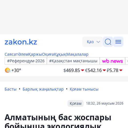
Қаз
Саясат
Әлем
Қаржы
Оқиға
Құқық
Мақалалар
#Референдум-2026
#Қазақстан мақтанышы
+30°
$
469.85
€
542.16
₽
5.78
Басты
Барлық жаңалықтар
Қоғам тынысы
Қоғам
18:32, 26 маусым 2026
Алматының бас жоспары
бойынша экологиялық