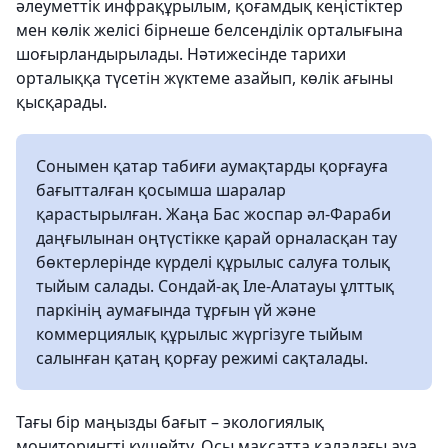
әлеуметтік инфрақұрылым, қоғамдық кеңістіктер
мен көлік желісі бірнеше белсенділік орталығына
шоғырландырылады. Нәтижесінде тарихи
орталыққа түсетін жүктеме азайып, көлік ағыны
қысқарады.
Сонымен қатар табиғи аумақтарды қорғауға
бағытталған қосымша шаралар
қарастырылған. Жаңа Бас жоспар әл-Фараби
даңғылынан оңтүстікке қарай орналасқан тау
бөктерлерінде күрделі құрылыс салуға толық
тыйым салады. Сондай-ақ Іле-Алатауы ұлттық
паркінің аумағында тұрғын үй және
коммерциялық құрылыс жүргізуге тыйым
салынған қатаң қорғау режимі сақталады.
Тағы бір маңызды бағыт – экологиялық
мониторингті күшейту. Осы мақсатта қаладағы ауа