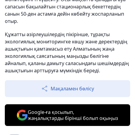
сапасын бақылайтын стационарлық бекеттердің
санын 50-ден астамға дейін көбейту жоспарланып
отыр.
Құжатты әзірлеушілердің пікірінше, тұрақты
экологиялық мониторингке көшу және деректердің
ашықтығын қамтамасыз ету Алматының жаңа
экологиялық саясатының маңызды бөлігіне
айналып, қаланы дамыту саласындағы шешімдердің
ашықтығын арттыруға мүмкіндік береді.
Мақаламен бөлісу
Google-ға қосылып,
жаңалықтарды бірінші болып оқыңыз