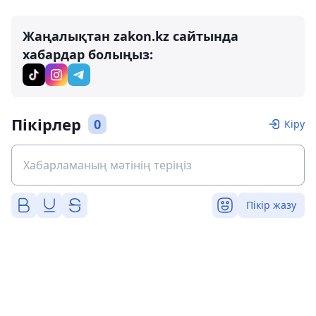
Жаңалықтан zakon.kz сайтында
хабардар болыңыз:
Пікірлер
0
Кіру
Пікір жазу