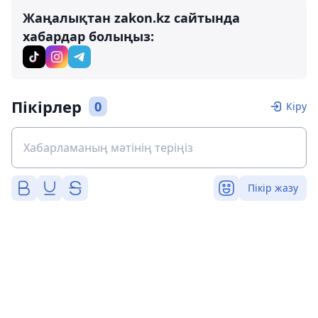
Жаңалықтан zakon.kz сайтында
хабардар болыңыз:
Пікірлер
0
Кіру
Пікір жазу