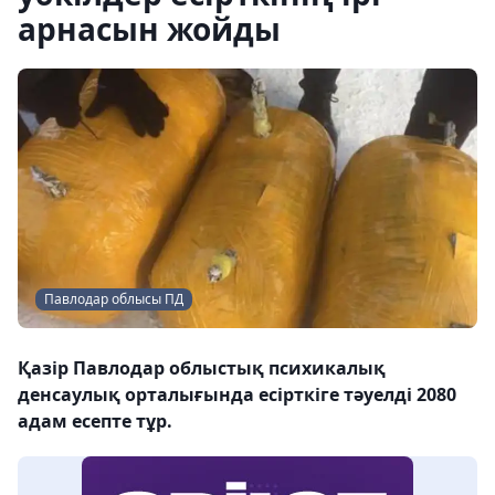
арнасын жойды
Павлодар облысы ПД
Қазір Павлодар облыстық психикалық
денсаулық орталығында есірткіге тәуелді 2080
адам есепте тұр.