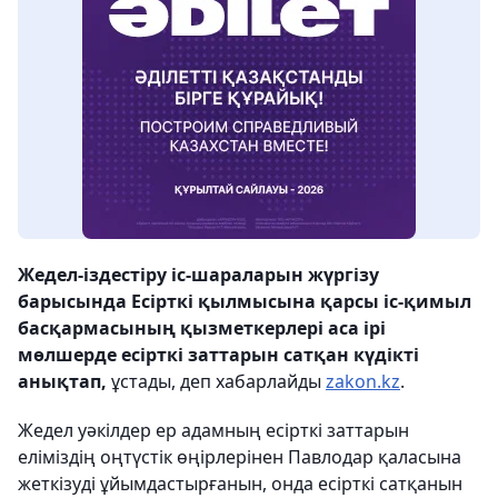
Жедел-іздестіру іс-шараларын жүргізу
барысында Есірткі қылмысына қарсы іс-қимыл
басқармасының қызметкерлері аса ірі
мөлшерде есірткі заттарын сатқан күдікті
анықтап,
ұстады, деп хабарлайды
zakon.kz
.
Жедел уәкілдер ер адамның есірткі заттарын
еліміздің оңтүстік өңірлерінен Павлодар қаласына
жеткізуді ұйымдастырғанын, онда есірткі сатқанын