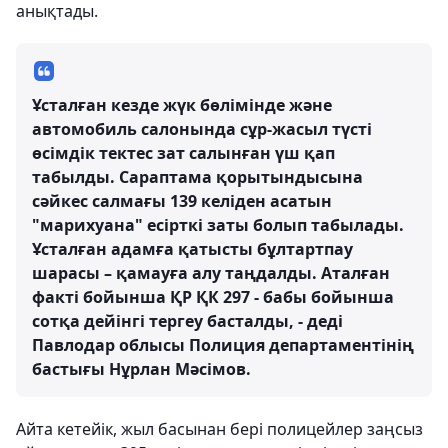
анықтады.
Ұсталған кезде жүк бөлімінде және
автомобиль салонында сұр-жасыл түсті
өсімдік тектес зат салынған үш қап
табылды. Сараптама қорытындысына
сәйкес салмағы 139 келіден асатын
"марихуана" есірткі заты болып табылады.
Ұсталған адамға қатысты бұлтартпау
шарасы – қамауға алу таңдалды. Аталған
факті бойынша ҚР ҚК 297 - бабы бойынша
сотқа дейінгі тергеу басталды, - деді
Павлодар облысы Полиция департаментінің
бастығы Нұрлан Мәсімов.
Айта кетейік, жыл басынан бері полицейлер заңсыз