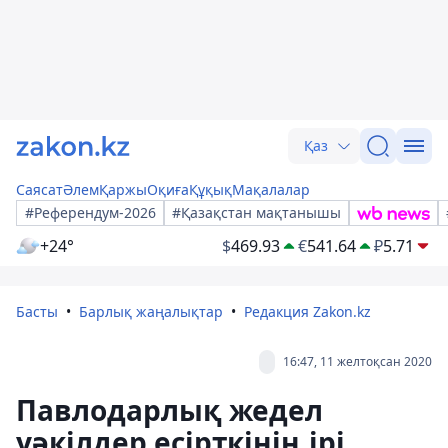
Қаз
Саясат
Әлем
Қаржы
Оқиға
Құқық
Мақалалар
#Референдум-2026
#Қазақстан мақтанышы
+24°
$
469.93
€
541.64
₽
5.71
Басты
Барлық жаңалықтар
Редакция Zakon.kz
16:47, 11 желтоқсан 2020
Павлодарлық жедел
уәкілдер есірткінің ірі