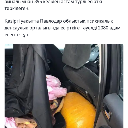
айналымнан 395 келіден астам түрлі есірткі
тәркілеген.
Қазіргі уақытта Павлодар облыстық психикалық
денсаулық орталығында есірткіге тәуелді 2080 адам
есепте тұр.