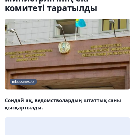
комитеті таратылды
inbussines.kz
Сондай-ақ, ведомстволардың штаттық саны
қысқартылды.