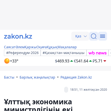
Қаз
Саясат
Әлем
Қаржы
Оқиға
Құқық
Мақалалар
#Референдум-2026
#Қазақстан мақтанышы
+33°
$
469.93
€
541.64
₽
5.71
Басты
Барлық жаңалықтар
Редакция Zakon.kz
18:51, 11 желтоқсан 2020
Ұлттық экономика
министрлігінің екі