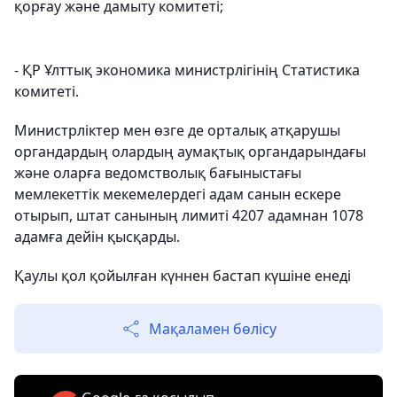
қорғау және дамыту комитеті;
- ҚР Ұлттық экономика министрлігінің Статистика
комитеті.
Министрліктер мен өзге де орталық атқарушы
органдардың олардың аумақтық органдарындағы
және оларға ведомстволық бағыныстағы
мемлекеттік мекемелердегі адам санын ескере
отырып, штат санының лимиті 4207 адамнан 1078
адамға дейін қысқарды.
Қаулы қол қойылған күннен бастап күшіне енеді
Мақаламен бөлісу