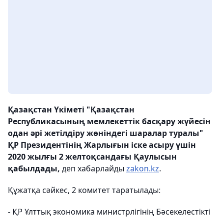
Қазақстан Үкіметі "Қазақстан
Республикасының мемлекеттік басқару жүйесін
одан әрі жетілдіру жөніндегі шаралар туралы"
ҚР Президентінің Жарлығын iске асыру үшін
2020 жылғы 2 желтоқсандағы Қаулысын
қабылдады,
деп хабарлайды
zakon.kz
.
Құжатқа сәйкес, 2 комитет таратылады:
- ҚР Ұлттық экономика министрлігінің Бәсекелестікті