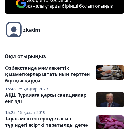
Google-ға қосылып,
жаңалықтарды бірінші болып оқыңыз
zkadm
Оқи отырыңыз
Өзбекстанда мемлекеттік
қызметкерлер штатының төрттен
бірі қысқарды
15:48, 25 қаңтар 2023
АҚШ Түркияға қарсы санкциялар
енгізді
15:25, 15 қазан 2019
Тараз мектептерінде сағыз
түріндегі есірткі таратылды деген