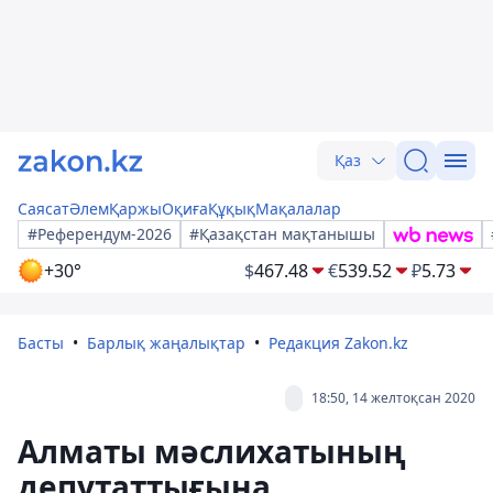
Қаз
Саясат
Әлем
Қаржы
Оқиға
Құқық
Мақалалар
#Референдум-2026
#Қазақстан мақтанышы
+30°
$
467.48
€
539.52
₽
5.73
Басты
Барлық жаңалықтар
Редакция Zakon.kz
18:50, 14 желтоқсан 2020
Алматы мәслихатының
депутаттығына