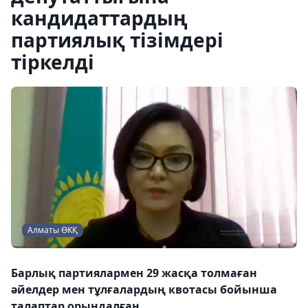
кандидаттардың
партиялық тізімдері
тіркелді
Алматы ӨКҚ
Барлық партиялармен 29 жасқа толмаған
әйелдер мен тұлғалардың квотасы бойынша
талаптар орындалған.