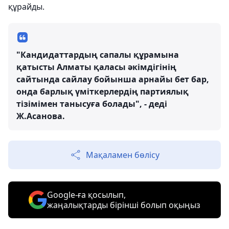
құрайды.
"Кандидаттардың сапалы құрамына
қатысты Алматы қаласы әкімдігінің
сайтында сайлау бойынша арнайы бет бар,
онда барлық үміткерлердің партиялық
тізімімен танысуға болады", - деді
Ж.Асанова.
Мақаламен бөлісу
Google-ға қосылып,
жаңалықтарды бірінші болып оқыңыз