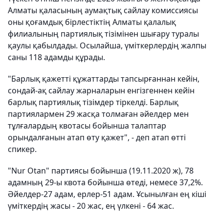
Алматы қаласының аумақтық сайлау комиссиясы
оны қоғамдық бірлестіктің Алматы қалалық
филиалының партиялық тізімінен шығару туралы
қаулы қабылдады. Осылайша, үміткерлердің жалпы
саны 118 адамды құрады.
"Барлық қажетті құжаттарды тапсырғаннан кейін,
сондай-ақ сайлау жарналарын енгізгеннен кейін
барлық партиялық тізімдер тіркелді. Барлық
партиялармен 29 жасқа толмаған әйелдер мен
тұлғалардың квотасы бойынша талаптар
орындалғанын атап өту қажет", - деп атап өтті
спикер.
"Nur Otan" партиясы бойынша (19.11.2020 ж), 78
адамның 29-ы квота бойынша өтеді, немесе 37,2%.
Әйелдер-27 адам, ерлер-51 адам. Ұсынылған ең кіші
үміткердің жасы - 20 жас, ең үлкені - 64 жас.