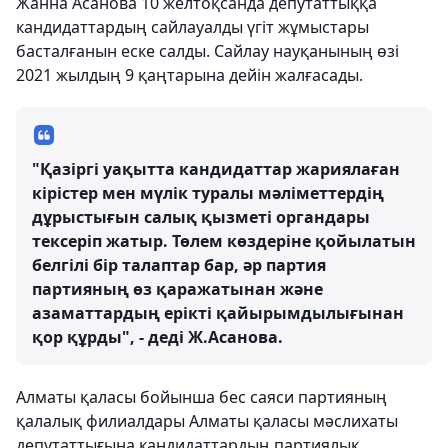
Жанна Асанова 10 желтоқсанда депутаттыққа
кандидаттардың сайлауалды үгіт жұмыстары
басталғанын еске салды. Сайлау науқанының өзі
2021 жылдың 9 қаңтарына дейін жалғасады.
"Қазіргі уақытта кандидаттар жариялаған
кірістер мен мүлік туралы мәліметтердің
дұрыстығын салық қызметі органдары
тексеріп жатыр. Төлем көздеріне қойылатын
белгілі бір талаптар бар, әр партия
партияның өз қаражатынан және
азаматтардың ерікті қайырымдылығынан
қор құрды", - деді Ж.Асанова.
Алматы қаласы бойынша бес саяси партияның
қалалық филиалдары Алматы қаласы мәслихаты
депутаттығына кандидаттардың партиялық