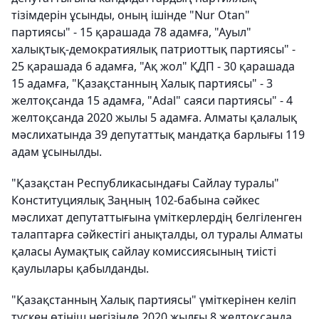
тізімдерін ұсынды, оның ішінде "Nur Otan"
партиясы" - 15 қарашада 78 адамға, "Ауыл"
халықтық-демократиялық патриоттық партиясы" -
25 қарашада 6 адамға, "Ақ жол" ҚДП - 30 қарашада
15 адамға, "Қазақстанның Халық партиясы" - 3
желтоқсанда 15 адамға, "Adal" саяси партиясы" - 4
желтоқсанда 2020 жылы 5 адамға. Алматы қалалық
мәслихатында 39 депутаттық мандатқа барлығы 119
адам ұсынылды.
"Қазақстан Республикасындағы Сайлау туралы"
Конституциялық Заңның 102-бабына сәйкес
мәслихат депутаттығына үміткерлердің белгіленген
талаптарға сәйкестігі анықталды, ол туралы Алматы
қаласы Аумақтық сайлау комиссиясының тиісті
қаулылары қабылданды.
"Қазақстанның Халық партиясы" үміткерінен келіп
түскен өтініш негізінде 2020 жылғы 8 желтоқсанда