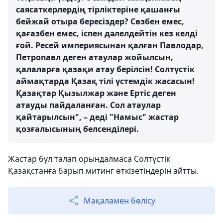
саясаткерлердің тірліктеріне қашанғы
бейжай отыра бересіздер? Сөзбен емес,
қағазбен емес, іспен дәлелдейтін кез келді
ғой. Ресей империясынан қалған Павлодар,
Петропавл деген атаулар жойылсын,
қалаларға қазақи атау берілсін! Солтүстік
аймақтарда Қазақ тілі үстемдік жасасын!
Қазақтар Қызылжар және Ертіс деген
атауды пайдаланған. Сол атаулар
қайтарылсын", – деді "Намыс" жастар
қозғалысының белсенділері.
Жастар бұл талап орындалмаса Солтүстік
Қазақстанға барып митинг өткізетіндерін айтты.
Мақаламен бөлісу