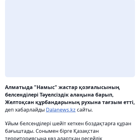
Алматыда "Намыс" жастар қозғалысының
белсенділері Тәуелсіздік алаңына барып,
Желтоқсан құрбандарының рухына тағзым етті,
деп хабарлайды
Dalanews.kz
сайты.
Ұйым белсенділері шейіт кеткен боздақтарға құран
бағыштады. Сонымен бірге Қазақстан
территориясына көз алартқан ресейлік