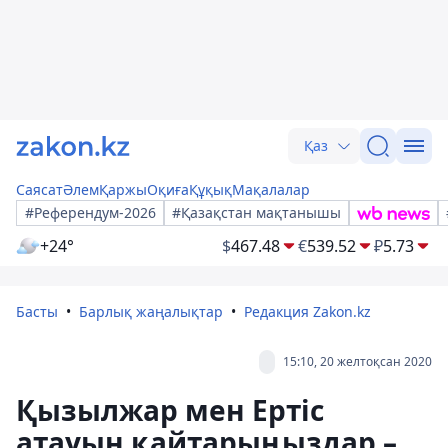
Қаз
Саясат
Әлем
Қаржы
Оқиға
Құқық
Мақалалар
#Референдум-2026
#Қазақстан мақтанышы
+24°
$
467.48
€
539.52
₽
5.73
Басты
Барлық жаңалықтар
Редакция Zakon.kz
15:10, 20 желтоқсан 2020
Қызылжар мен Ертіс
атауын қайтарыңыздар –