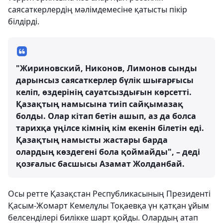
саясаткерлердің мәлімдемесіне қатысты пікір
білдірді.
"Жириновский, Никонов, Лимонов сынды
дарынсыз саясаткерлер бүлік шығарғысы
келіп, өздерінің сауатсыздығын көрсетті.
Қазақтың намысына тиіп сайқымазақ
болды. Олар кітап бетін ашып, аз да болса
тарихқа үңілсе кімнің кім екенін білетін еді.
Қазақтың намысты жастары барда
олардың көздегені бола қоймайды", – деді
қозғалыс басшысы Азамат Жолданбай.
Осы ретте Қазақстан Республикасының Президенті
Қасым-Жомарт Кемелұлы Тоқаевқа үн қатқан ұйым
белсенділері билікке шарт қойды. Олардың атап