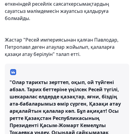
өткеніндей ресейлік саясаткерсымақтардың
сауатсыз мәлімдемесін жауапсыз қалдыруға
болмайды.
Жастар "Ресей империясынан қалған Павлодар,
Петропавл деген атаулар жойылып, қалаларға
қазақи атау берілуін" талап етті.
"Олар тарихты зерттеп, оқып, ой түйгені
абзал. Тарих беттеріне үңілсек Ресей түгілі,
шекаралас елдерде қазақтар, яғни, біздің
ата-бабаларымыз өмір сүрген, Қазақи атау
арқалайтын қалалар көп. Бұл ақиқат! Осы
ретте Қазақстан Республикасының
Президенті Қасым-Жомарт Кемелұлы
Тоқаевқа үндеу. Осындай сайқымазақ