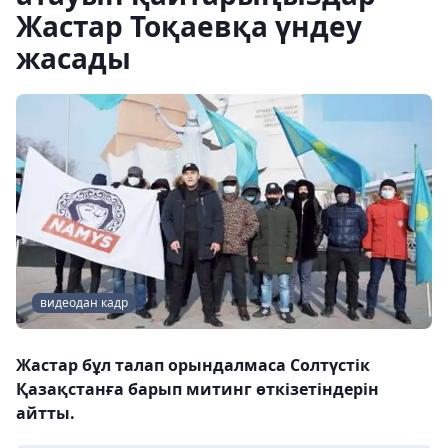
Жастар Тоқаевқа үндеу
жасады
видеодан кадр
Жастар бұл талап орындалмаса Солтүстік
Қазақстанға барып митинг өткізетіндерін
айтты.