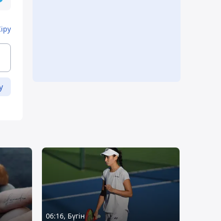
Кіру
у
06:16, Бүгін