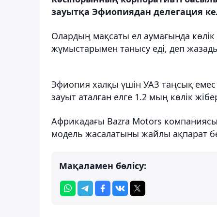
зауытқа Эфиопиядан делегация кел
Олардың мақсаты ел аумағында көлік
жұмыстарымен танысу еді, деп жазад
Эфиопия халқы үшін УАЗ таңсық емес 
зауыт аталған елге 1.2 мың көлік жіб
Африкадағы Bazra Motors компаниясы
модель жасалатыны жайлы ақпарат бе
Мақаламен бөлісу: