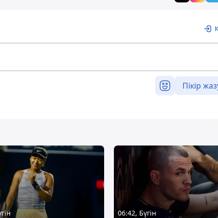
Пікір жаз
үгін
06:42, Бүгін