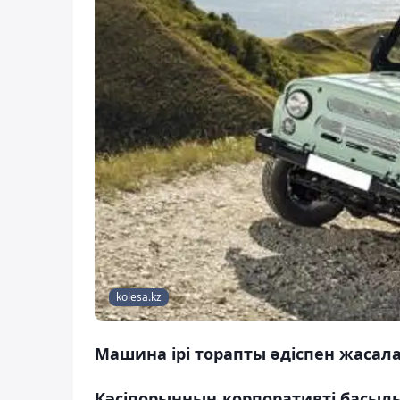
kolesa.kz
Машина ірі торапты әдіспен жасал
Кәсіпорынның корпоративті басыл