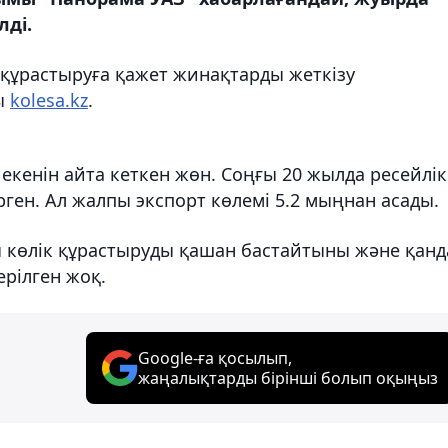
ді.
 құрастыруға қажет жинақтарды жеткізу
ы
kolesa.kz
.
екенін айта кеткен жөн. Соңғы 20 жылда ресейлік
ерген. Ал жалпы экспорт көлемі 5.2 мыңнан асады.
 көлік құрастыруды қашан бастайтыны және қанд
рілген жоқ.
Google-ға қосылып,
жаңалықтарды бірінші болып оқыңыз