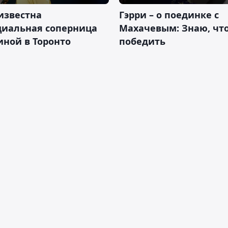
известна
Гэрри – о поединке с
циальная соперница
Махачевым: Знаю, что
ной в Торонто
победить