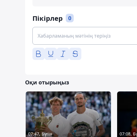
Пікірлер
0
Оқи отырыңыз
07:47, Бүгін
07:08, Б