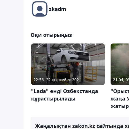
zkadm
Оқи отырыңыз
22:56, 22 қыркүйек 2021
21:04, 0
"Lada" енді Өзбекстанда
"Орыст
құрастырылады
жаңа 
жатыр
Жаңалықтан zakon.kz сайтында х