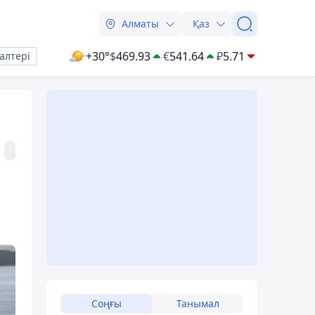
Алматы
Қаз
+30°
$
469.93
€
541.64
₽
5.71
алтері
Соңғы
Танымал