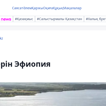
Саясат
Әлем
Қаржы
Оқиға
Құқық
Мақалалар
#Қазақмыс
#Салыстырмалы Қазақстан
#Халық бухг
kz
ерін Эфиопия