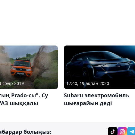
3 сәуір 2019
17:40, 19 ақпан 2020
ың Prado-сы". Су
Subaru электромобиль
УАЗ шыққалы
шығарайын деді
абардар болыңыз: