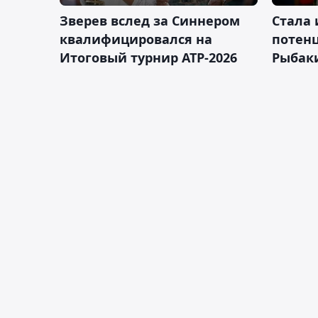
Зверев вслед за Синнером
Cтала 
квалифицировался на
потен
Итоговый турнир ATP-2026
Рыбаки