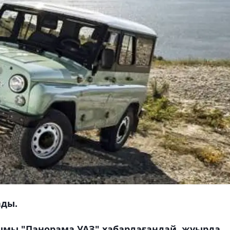
ады.
ымы "Панорама УАЗ" хабарлағандай, жуырда