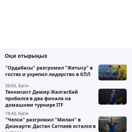
Оқи отырыңыз
"Ордабасы" разгромил "Жетысу" в
гостях и укрепил лидерство в КПЛ
20:03, Бүгін
Теннисист Дамир Жалгасбай
пробился в два финала на
домашнем турнире ITF
19:42, Бүгін
"Челси" разгромил "Милан" в
Джакарте: Дастан Сатпаев остался в