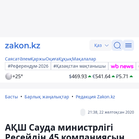
Қаз
Саясат
Әлем
Қаржы
Оқиға
Құқық
Мақалалар
#Референдум-2026
#Қазақстан мақтанышы
+25°
$
469.93
€
541.64
₽
5.71
Басты
Барлық жаңалықтар
Редакция Zakon.kz
21:38, 22 желтоқсан 2020
АҚШ Сауда министрлігі
Ресейдің 45 компаниясын