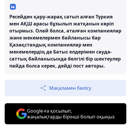
Ресейден қару-жарақ сатып алған Түркия
мен АҚШ арасы бұзылып жатқанын көріп
отырмыз. Олай болса, аталған компаниялар
және мекемелермен байланысы бар
Қазақстандық компаниялар мен
мекемелердің де Батыс елдерімен сауда-
саттық байланысында белгілі бір шектеулер
пайда болса керек, дейді пост авторы.
Мақаламен бөлісу
Google-ға қосылып,
жаңалықтарды бірінші болып оқыңыз