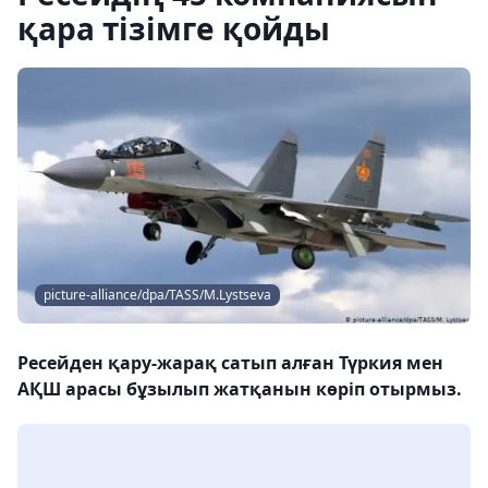
қара тізімге қойды
picture-alliance/dpa/TASS/M.Lystseva
Ресейден қару-жарақ сатып алған Түркия мен
АҚШ арасы бұзылып жатқанын көріп отырмыз.