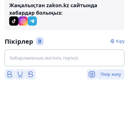
Жаңалықтан zakon.kz сайтында
хабардар болыңыз:
Пікірлер
0
Кіру
Пікір жазу