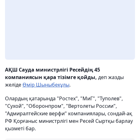
АҚШ Сауда министрлігі Ресейдің 45
компаниясын қара тізімге қойды,
деп жазды
желіде
Өмір Шыныбекұлы
.
Олардың қатарында "Ростех", "МиГ", "Туполев",
"Сухой", "Оборонпром", "Вертолеты России",
"Адмиралтейские верфи" компаниялары, сондай-ақ
РФ Қорғаныс министрлігі мен Ресей Сыртқы барлау
қызметі бар.