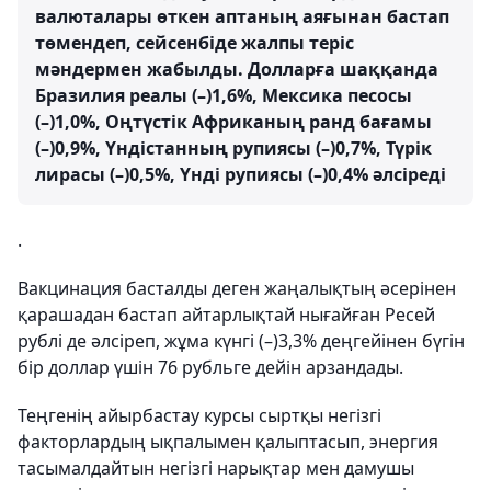
валюталары өткен аптаның аяғынан бастап
төмендеп, сейсенбіде жалпы теріс
мәндермен жабылды. Долларға шаққанда
Бразилия реалы (–)1,6%, Мексика песосы
(–)1,0%, Оңтүстік Африканың ранд бағамы
(–)0,9%, Үндістанның рупиясы (–)0,7%, Түрік
лирасы (–)0,5%, Үнді рупиясы (–)0,4% әлсіреді
.
Вакцинация басталды деген жаңалықтың әсерінен
қарашадан бастап айтарлықтай нығайған Ресей
рублі де әлсіреп, жұма күнгі (–)3,3% деңгейінен бүгін
бір доллар үшін 76 рубльге дейін арзандады.
Теңгенің айырбастау курсы сыртқы негізгі
факторлардың ықпалымен қалыптасып, энергия
тасымалдайтын негізгі нарықтар мен дамушы