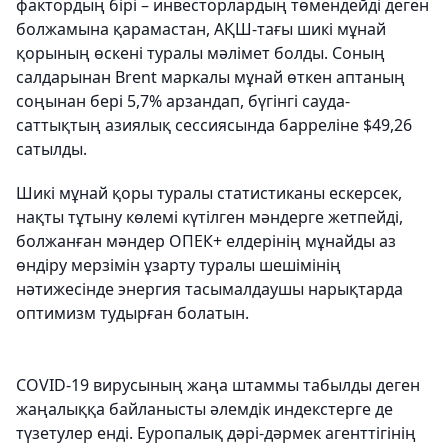
фактордың бірі – инвесторлардың төмендейді деген
болжамына қарамастан, АҚШ-тағы шикі мұнай
қорының өскені туралы мәлімет болды. Соның
салдарынан Brent маркалы мұнай өткен аптаның
соңынан бері 5,7% арзандап, бүгінгі сауда-
саттықтың азиялық сессиясында барреліне $49,26
сатылды.
Шикі мұнай қоры туралы статистиканы ескерсек,
нақты тұтыну көлемі күтілген мәндерге жетпейді,
болжанған мәндер ОПЕК+ елдерінің мұнайды аз
өндіру мерзімін ұзарту туралы шешімінің
нәтижесінде энергия тасымалдаушы нарықтарда
оптимизм тудырған болатын.
COVID-19 вирусының жаңа штаммы табылды деген
жаңалыққа байланысты әлемдік индекстерге де
түзетулер енді. Еуропалық дәрі-дәрмек агенттігінің