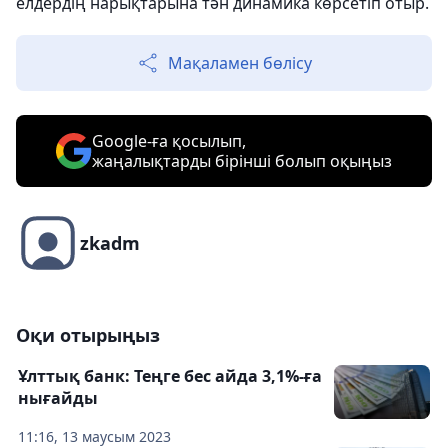
елдердің нарықтарына тән динамика көрсетіп отыр.
Мақаламен бөлісу
Google-ға қосылып,
жаңалықтарды бірінші болып оқыңыз
zkadm
Оқи отырыңыз
Ұлттық банк: Теңге бес айда 3,1%-ға
нығайды
11:16, 13 маусым 2023