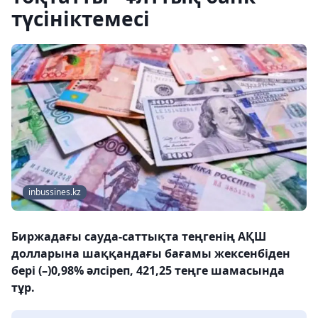
түсініктемесі
inbussines.kz
Биржадағы сауда-саттықта теңгенің АҚШ
долларына шаққандағы бағамы жексенбіден
бері (–)0,98% әлсіреп, 421,25 теңге шамасында
тұр.