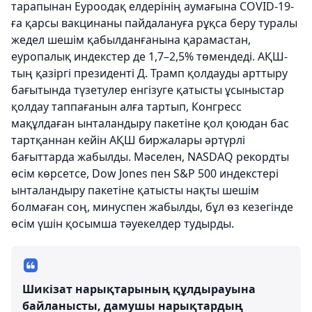
тарапынан Еуроодақ елдерінің аумағына COVID-19-
ға қарсы вакцинаны пайдалануға рұқса беру туралы
жедел шешім қабылданғанына қарамастан,
еуропалық индекстер де 1,7–2,5% төмендеді. АҚШ-
тың қазіргі президенті Д. Трамп қолдауды арттыру
бағытында түзетулер енгізуге қатысты ұсыныстар
қолдау таппағанын алға тартып, Конгресс
мақұлдаған ынталандыру пакетіне қол қоюдан бас
тартқаннан кейін АҚШ биржалары әртүрлі
бағыттарда жабылды. Мәселен, NASDAQ рекордты
өсім көрсетсе, Dow Jones пен S&P 500 индекстері
ынталандыру пакетіне қатысты нақты шешім
болмаған соң, минуспен жабылды, бұл өз кезегінде
өсім үшін қосымша тәуекелдер тудырды.
Шикізат нарықтарының құлдырауына
байланысты, дамушы нарықтардың