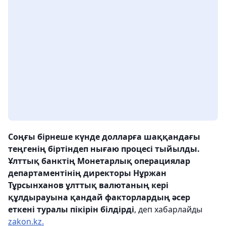
Соңғы бірнеше күнде долларға шаққандағы
теңгенің біртіндеп нығаю процесі тыйылды.
Ұлттық банктің Монетарлық операциялар
департаментінің директоры Нұржан
Тұрсынханов ұлттық валютаның кері
құлдырауына қандай факторлардың әсер
еткені туралы пікірін білдірді
, деп хабарлайды
zakon.kz.