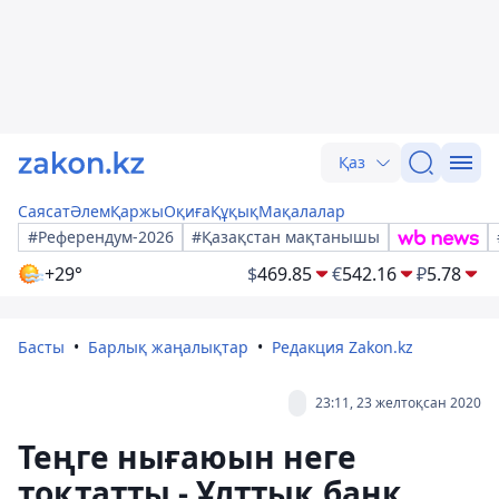
Қаз
Саясат
Әлем
Қаржы
Оқиға
Құқық
Мақалалар
#Референдум-2026
#Қазақстан мақтанышы
+29°
$
469.85
€
542.16
₽
5.78
Басты
Барлық жаңалықтар
Редакция Zakon.kz
23:11, 23 желтоқсан 2020
Теңге нығаюын неге
тоқтатты - Ұлттық банк