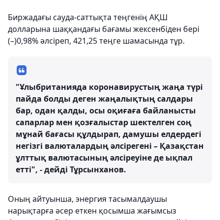
Биржадағы сауда-саттықта теңгенің АҚШ
долларына шаққандағы бағамы жексенбіден бері
(–)0,98% әлсіреп, 421,25 теңге шамасында тұр.
"Ұлыбританияда коронавирустың жаңа түрі
пайда болды деген жаңалықтың салдары
бар, одан қалды, осы оқиғаға байланысты
сапарлар мен қозғалыстар шектелген соң
мұнай бағасы құлдырап, дамушы елдердегі
негізгі валюталардың әлсірегені – Қазақстан
ұлттық валютасының әлсіреуіне де ықпал
етті", - дейді Тұрсынханов.
Оның айтуынша, энергия тасымалдаушы
нарықтарға әсер еткен қосымша жағымсыз