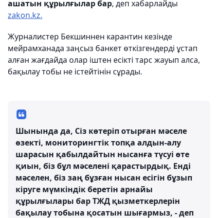
ашатын құрылғылар бар
, деп хабарлайды
zakon.kz.
Журналистер Бекшиннен карантин кезінде
мейрамханада заңсыз банкет өткізгендерді ұстап
алған жағдайда олар іштен есікті тарс жауып алса,
бақылау тобы не істейтінін сұрады.
Шынында да, Сіз көтеріп отырған мәселе
өзекті, мониторингтік топқа алдын-алу
шарасын қабылдайтын нысанға түсуі өте
қиын, біз бұл мәселені қарастырдық. Енді
мәселен, біз заң бұзған нысан есігін бұзып
кіруге мүмкіндік беретін арнайы
құрылғылары бар ТЖД қызметкерлерін
бақылау тобына қосатын шығармыз, - деп