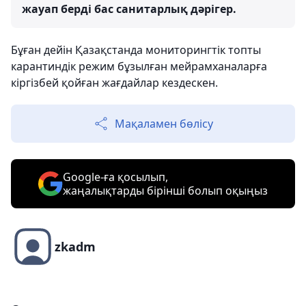
жауап берді бас санитарлық дәрігер.
Бұған дейін Қазақстанда мониторингтік топты
карантиндік режим бұзылған мейрамханаларға
кіргізбей қойған жағдайлар кездескен.
Мақаламен бөлісу
Google-ға қосылып,
жаңалықтарды бірінші болып оқыңыз
zkadm