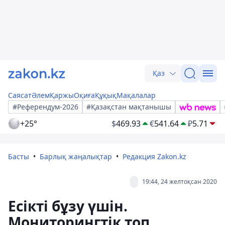
Қаз
Саясат
Әлем
Қаржы
Оқиға
Құқық
Мақалалар
#Референдум-2026
#Қазақстан мақтанышы
+25°
$
469.93
€
541.64
₽
5.71
Басты
Барлық жаңалықтар
Редакция Zakon.kz
19:44, 24 желтоқсан 2020
Есікті бұзу үшін.
Мониторингтік топ