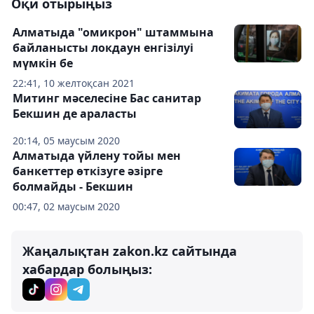
Оқи отырыңыз
Алматыда "омикрон" штаммына
байланысты локдаун енгізілуі
мүмкін бе
22:41, 10 желтоқсан 2021
Митинг мәселесіне Бас санитар
Бекшин де араласты
20:14, 05 маусым 2020
Алматыда үйлену тойы мен
банкеттер өткізуге әзірге
болмайды - Бекшин
00:47, 02 маусым 2020
Жаңалықтан zakon.kz сайтында
хабардар болыңыз: