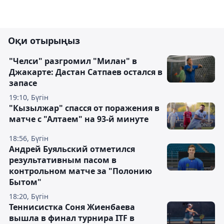
Оқи отырыңыз
"Челси" разгромил "Милан" в
Джакарте: Дастан Сатпаев остался в
запасе
19:10, Бүгін
"Кызылжар" спасся от поражения в
матче с "Алтаем" на 93-й минуте
18:56, Бүгін
Андрей Буяльский отметился
результативным пасом в
контрольном матче за "Полонию
Бытом"
18:20, Бүгін
Теннисистка Соня Жиенбаева
вышла в финал турнира ITF в