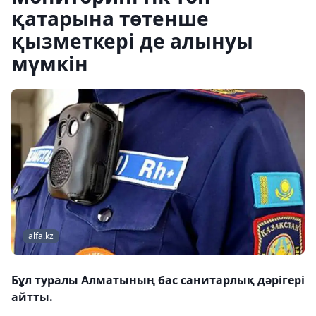
қатарына төтенше
қызметкері де алынуы
мүмкін
alfa.kz
Бұл туралы Алматының бас санитарлық дәрігері
айтты.