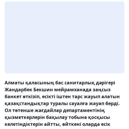
Алматы қаласының бас санитарлық дәрігері
Жандарбек Бекшин мейрамханада заңсыз
банкет өткізіп, есікті іштен тарс жауып алатын
қазақстандықтар туралы сауалға жауап берді.
Ол төтенше жағдайлар департаментінің
қызметкерлерін бақылау тобына қосқысы
келетіндіктерін айтты, өйткені оларда есік