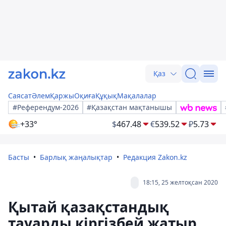
Қаз
Саясат
Әлем
Қаржы
Оқиға
Құқық
Мақалалар
#Референдум-2026
#Қазақстан мақтанышы
+33°
$
467.48
€
539.52
₽
5.73
Басты
Барлық жаңалықтар
Редакция Zakon.kz
18:15, 25 желтоқсан 2020
Қытай қазақстандық
тауарды кіргізбей жатыр