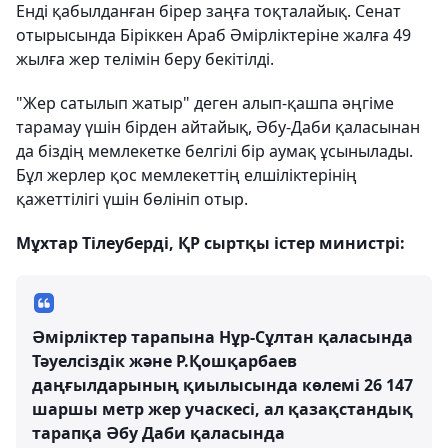
Енді қабылданған бірер заңға тоқталайық. Сенат
отырысында Біріккен Араб Әмірліктеріне жалға 49
жылға жер телімін беру бекітілді.
"Жер сатылып жатыр" деген алып-қашпа әңгіме
тарамау үшін бірден айтайық, Әбу-Даби қаласынан
да біздің мемлекетке белгілі бір аумақ ұсынылады.
Бұл жерлер қос мемлекеттің елшіліктерінің
қажеттілігі үшін бөлініп отыр.
Мұхтар Тілеуберді, ҚР сыртқы істер министрі:
Әмірліктер тарапына Нұр-Сұлтан қаласында
Тәуелсіздік және Р.Қошқарбаев
даңғылдарының қиылысында көлемі 26 147
шаршы метр жер учаскесі, ал қазақстандық
тарапқа Әбу Даби қаласында