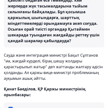
қабілеті ондаған есе төмендеді. Кей
жерлерде жүк тасымалдарына тыйым
салынғаны байқалады. Бұл қосымша
қаржылық шығындарға, шарттық
міндеттемелерді орындамауға әкеп соғуда.
Осыған орай тиісті органдар Қытаймен
шекарада туындаған жағдайды реттеу үшін
қандай шаралар қабылдауда?
Сауда және интеграция министрі Бақыт Сұлтанов
"иә, жағдай күрделі, бірақ шешу жолдары
қарастырылып жатыр" деп жаттанды жалтару әдісін
қолданды. Ал қаржы вице-министрі проблеманың
ауқымын ашық айтты.
Қанат Баеділов, ҚР Қаржы министрінің
орынбасары: