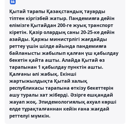
Қытай тарапы Қазақстандық тауарды
тіптен кіргізбей жатыр. Пандемияға дейін
елімізге Қытайдан 200-ге жуық транспорт
кіретін. Қазір олардың саны 20-25-ке дейін
азайды. Қаржы министрлігі жағдайды
реттеу үшін шілде айында пандемияға
байланысты жабылып қалған үш қабылдау
бекетін қайта ашты. Алайда Қытай өз
тарапынан 1 қабылдау пунктін ашты.
Қалғаны әлі жабық. Екінші
жартыжылдықта Қытай халық
республикасы тарапына өткізу бекеттерін
ашу туралы хат жіберді. Әзірге ешқандай
жауап жоқ. Эпидемологиялық ахуал көрші
елде тұрақталғаннан кейін ғана жағдай
реттелуі мүмкін.