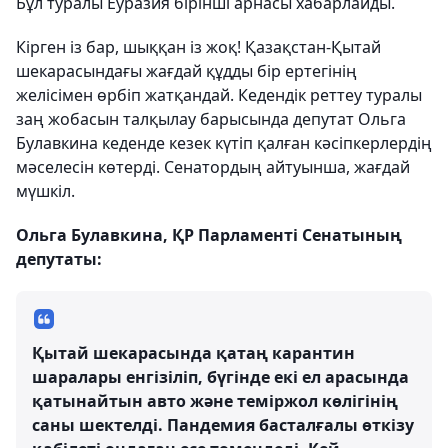
Бұл туралы Еуразия бірінші арнасы хабарлайды.
Кірген із бар, шыққан із жоқ! Қазақстан-Қытай
шекарасындағы жағдай құдды бір ертегінің
желісімен өрбіп жатқандай. Кедендік реттеу туралы
заң жобасын талқылау барысында депутат Ольга
Булавкина кеденде кезек күтіп қалған кәсіпкерлердің
мәселесін көтерді. Сенатордың айтуынша, жағдай
мүшкіл.
Ольга Булавкина, ҚР Парламенті Сенатының
депутаты:
Қытай шекарасында қатаң карантин
шаралары енгізіліп, бүгінде екі ел арасында
қатынайтын авто және теміржол көлігінің
саны шектелді. Пандемия басталғалы өткізу