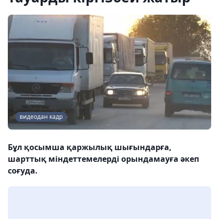
видеодан кадр
Бұл қосымша қаржылық шығындарға,
шарттық міндеттемелерді орындамауға әкеп
соғуда.