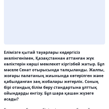
Елімізге қытай тауарлары кедергісіз
әкелінгенімен, Қазақстаннан аттанған жүк
көліктерін көрші мемлекет кіргізбей жатыр. Бұл
мәселе Сенат отырысында талқыланды. Жалпы,
жоғары палатаның жиынында көтерілген және
қабылданған заң жобалары жетерлік. Соның
бірі отандық білім беру стандартына ұлттық
ойындарды енгізу. Бұл шара қашан жүзеге
асады?