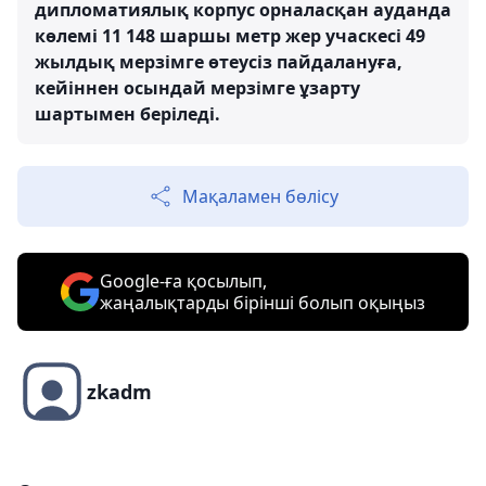
дипломатиялық корпус орналасқан ауданда
көлемі 11 148 шаршы метр жер учаскесі 49
жылдық мерзімге өтеусіз пайдалануға,
кейіннен осындай мерзімге ұзарту
шартымен беріледі.
Мақаламен бөлісу
Google-ға қосылып,
жаңалықтарды бірінші болып оқыңыз
zkadm