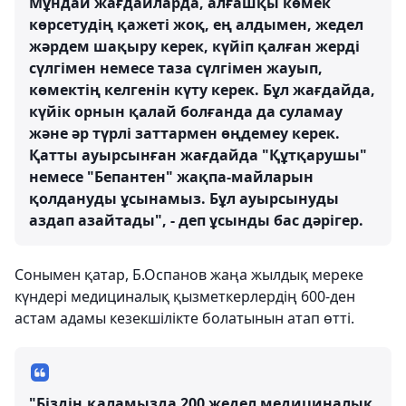
Мұндай жағдайларда, алғашқы көмек
көрсетудің қажеті жоқ, ең алдымен, жедел
жәрдем шақыру керек, күйіп қалған жерді
сүлгімен немесе таза сүлгімен жауып,
көмектің келгенін күту керек. Бұл жағдайда,
күйік орнын қалай болғанда да суламау
және әр түрлі заттармен өңдемеу керек.
Қатты ауырсынған жағдайда "Құтқарушы"
немесе "Бепантен" жақпа-майларын
қолдануды ұсынамыз. Бұл ауырсынуды
аздап азайтады", - деп ұсынды бас дәрігер.
Сонымен қатар, Б.Оспанов жаңа жылдық мереке
күндері медициналық қызметкерлердің 600-ден
астам адамы кезекшілікте болатынын атап өтті.
"Біздің қаламызда 200 жедел медициналық