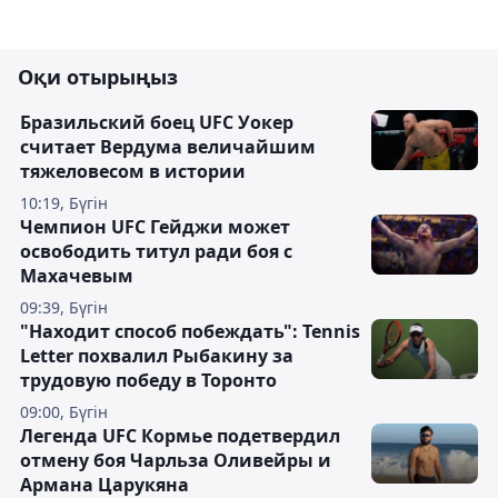
Оқи отырыңыз
Бразильский боец UFC Уокер
считает Вердума величайшим
тяжеловесом в истории
10:19, Бүгін
Чемпион UFC Гейджи может
освободить титул ради боя с
Махачевым
09:39, Бүгін
"Находит способ побеждать": Tennis
Letter похвалил Рыбакину за
трудовую победу в Торонто
09:00, Бүгін
Легенда UFC Кормье подетвердил
отмену боя Чарльза Оливейры и
Армана Царукяна