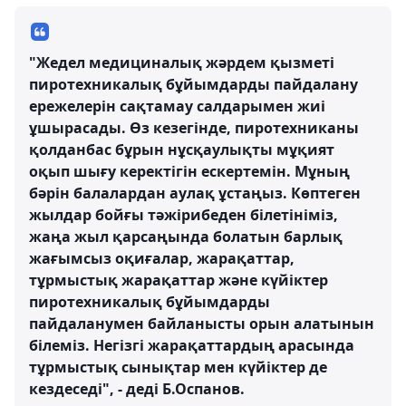
"Жедел медициналық жәрдем қызметі
пиротехникалық бұйымдарды пайдалану
ережелерін сақтамау салдарымен жиі
ұшырасады. Өз кезегінде, пиротехниканы
қолданбас бұрын нұсқаулықты мұқият
оқып шығу керектігін ескертемін. Мұның
бәрін балалардан аулақ ұстаңыз. Көптеген
жылдар бойғы тәжірибеден білетініміз,
жаңа жыл қарсаңында болатын барлық
жағымсыз оқиғалар, жарақаттар,
тұрмыстық жарақаттар және күйіктер
пиротехникалық бұйымдарды
пайдаланумен байланысты орын алатынын
білеміз. Негізгі жарақаттардың арасында
тұрмыстық сынықтар мен күйіктер де
кездеседі", - деді Б.Оспанов.