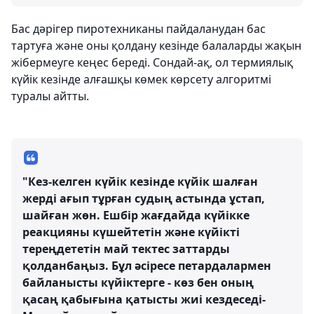
Бас дәрігер пиротехниканы пайдаланудан бас
тартуға және оны қолдану кезінде балаларды жақын
жібермеуге кеңес береді. Сондай-ақ, ол термиялық
күйік кезінде алғашқы көмек көрсету алгоритмі
туралы айтты.
"Кез-келген күйік кезінде күйік шалған
жерді ағып тұрған судың астында ұстап,
шайған жөн. Ешбір жағдайда күйікке
реакцияны күшейтетін және күйікті
тереңдететін май тектес заттарды
қолданбаңыз. Бұл әсіресе петардалармен
байланысты күйіктерге - көз бен оның
қасаң қабығына қатысты жиі кездеседі-