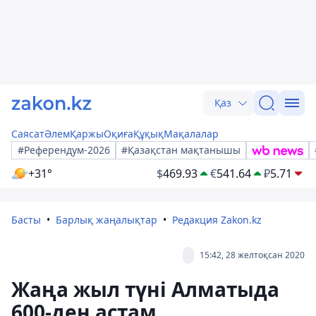
Қаз
Саясат
Әлем
Қаржы
Оқиға
Құқық
Мақалалар
#Референдум-2026
#Қазақстан мақтанышы
+31°
$
469.93
€
541.64
₽
5.71
Басты
Барлық жаңалықтар
Редакция Zakon.kz
15:42, 28 желтоқсан 2020
Жаңа жыл түні Алматыда
600-ден астам