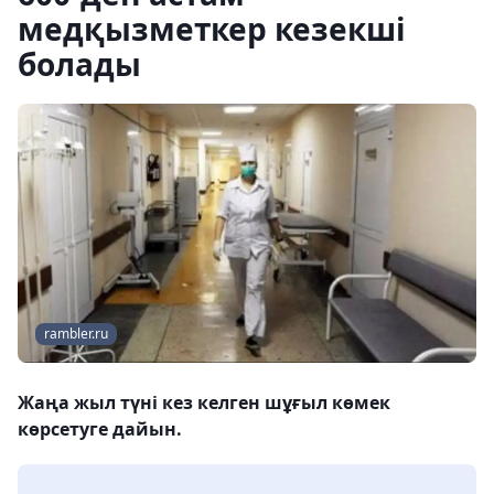
медқызметкер кезекші
болады
rambler.ru
Жаңа жыл түні кез келген шұғыл көмек
көрсетуге дайын.