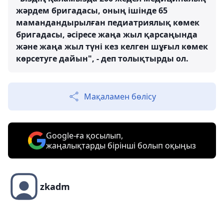
жәрдем бригадасы, оның ішінде 65
мамандандырылған педиатриялық көмек
бригадасы, әсіресе жаңа жыл қарсаңында
және жаңа жыл түні кез келген шұғыл көмек
көрсетуге дайын", - деп толықтырды ол.
Мақаламен бөлісу
Google-ға қосылып,
жаңалықтарды бірінші болып оқыңыз
zkadm