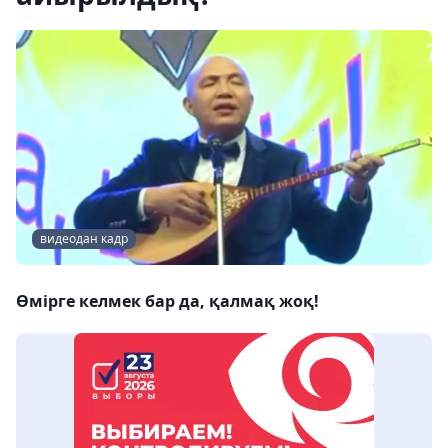
видеодан кадр
Өмірге келмек бар да, қалмақ жоқ!