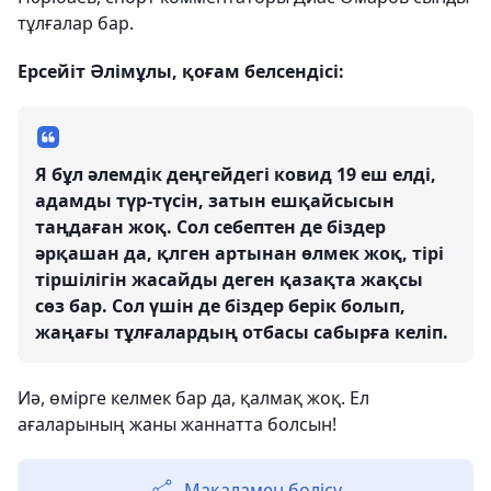
тұлғалар бар.
Ерсейіт Әлімұлы, қоғам белсендісі:
Я бұл әлемдік деңгейдегі ковид 19 еш елді,
адамды түр-түсін, затын ешқайсысын
таңдаған жоқ. Сол себептен де біздер
әрқашан да, қлген артынан өлмек жоқ, тірі
тіршілігін жасайды деген қазақта жақсы
сөз бар. Сол үшін де біздер берік болып,
жаңағы тұлғалардың отбасы сабырға келіп.
Иә, өмірге келмек бар да, қалмақ жоқ. Ел
ағаларының жаны жаннатта болсын!
Мақаламен бөлісу