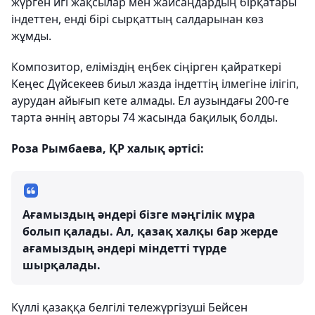
жүрген игі жақсылар мен жайсаңдардың бірқатары
індеттен, енді бірі сырқаттың салдарынан көз
жұмды.
Композитор, еліміздің еңбек сіңірген қайраткері
Кеңес Дүйсекеев биыл жазда індеттің ілмегіне ілігіп,
аурудан айығып кете алмады. Ел аузындағы 200-ге
тарта әннің авторы 74 жасында бақилық болды.
Роза Рымбаева, ҚР халық әртісі:
Ағамыздың әндері бізге мәңгілік мұра
болып қалады. Ал, қазақ халқы бар жерде
ағамыздың әндері міндетті түрде
шырқалады.
Күллі қазаққа белгілі тележүргізуші Бейсен