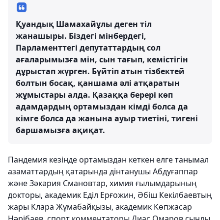
Қуандық Шамахайұлы деген тіл
жанашыры. Біздегі мінбердегі,
Парламенттегі депутаттардың сол
ағаларымызға мін, сын тағып, кемістігін
дұрыстап жүрген. Бүйтіп атын тізбектей
болтын босақ, қаншама әлі атқаратын
жұмыстары алда. Қазаққа берері көп
адамдардың ортамыздан кімді болса да
кімге болса да жанына ауыр тиетіні, тигені
баршамызға ақиқат.
Пандемия кезінде ортамыздан кеткен елге танымал
азаматтардың қатарында дінтанушы Абдуғаппар
және Зәкәрия Смановтар, химия ғылымдарының
докторы, академик Еділ Ерғожин, Әбіш Кекілбаевтың
жары Клара Жұмабайқызы, академик Көпжасар
Нәрібаев, спорт комментаторы Диас Омаров сынды