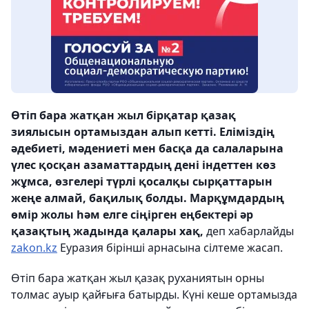
Өтіп бара жатқан жыл бірқатар қазақ
зиялысын ортамыздан алып кетті. Еліміздің
әдебиеті, мәдениеті мен басқа да салаларына
үлес қосқан азаматтардың дені індеттен көз
жұмса, өзгелері түрлі қосалқы сырқаттарын
жеңе алмай, бақилық болды. Марқұмдардың
өмір жолы һәм елге сіңірген еңбектері әр
қазақтың жадында қалары хақ,
деп хабарлайды
zakon.kz
Еуразия бірінші арнасына сілтеме жасап.
Өтіп бара жатқан жыл қазақ руханиятын орны
толмас ауыр қайғыға батырды. Күні кеше ортамызда