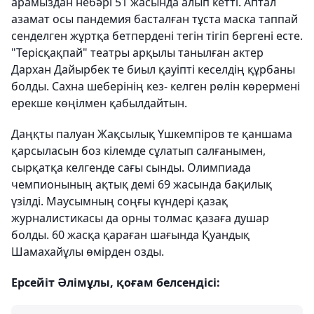
арамыздан небәрі 51 жасында алып кетті. Аптал
азамат осы пандемия басталған тұста маска таппай
сенделген жұртқа бетпердені тегін тігіп бергені есте.
"Терісқақпай" театры арқылы танылған актер
Дархан Дайырбек те биыл қауіпті кеселдің құрбаны
болды. Сахна шеберінің кез- келген рөлін көрермені
ерекше көңілмен қабылдайтын.
Даңқты палуан Жақсылық Үшкемпіров те қаншама
қарсыласын боз кілемде сұлатып салғанымен,
сырқатқа келгенде сағы сынды. Олимпиада
чемпионының ақтық демі 69 жасында бақилық
үзілді. Маусымның соңғы күндері қазақ
журналистикасы да орны толмас қазаға душар
болды. 60 жасқа қараған шағында Қуандық
Шамахайұлы өмірден озды.
Ерсейіт Әлімұлы, қоғам белсендісі: