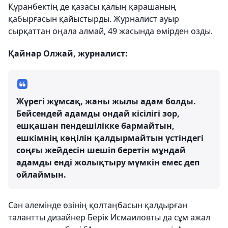
Құранбектің де қазасы қалың қарашаның
қабырғасын қайыстырды. Журналист ауыр
сырқаттан оңала алмай, 49 жасында өмірден озды.
Қайнар Олжай, журналист:
Жүрегі жұмсақ, жаны жылы адам болды.
Бейсендей адамды ондай кісілігі зор,
ешқашан пендешілікке бармайтын,
ешкімнің көңілін қалдырмайтын үстіндегі
соңғы жейдесін шешіп беретін мұндай
адамды енді жолықтыру мүмкін емес деп
ойлаймын.
Сән әлемінде өзінің қолтаңбасын қалдырған
талантты дизайнер Берік Исмаиловты да сұм ажал