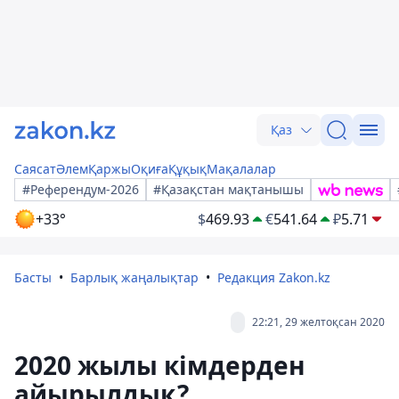
Қаз
Саясат
Әлем
Қаржы
Оқиға
Құқық
Мақалалар
#Референдум-2026
#Қазақстан мақтанышы
+33°
$
469.93
€
541.64
₽
5.71
Басты
Барлық жаңалықтар
Редакция Zakon.kz
22:21, 29 желтоқсан 2020
2020 жылы кімдерден
айырылдық?