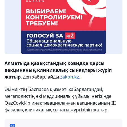
Алматыда қазақстандық ковидқа қарсы
вакцинаның клиникалық сынақтары жүріп
жатыр
, деп хабарлайды
zakon.kz.
Әкімдіктің баспасөз қызметі хабарлағандай,
мегаполистің екі медициналық ұйымы негізінде
QazCovid-in инактивацияланған вакцинасының ІІІ
фазалық клиникалық сынағы жүргізіліп жатыр.