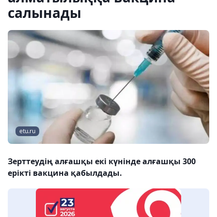
салынады
etu.ru
Зерттеудің алғашқы екі күнінде алғашқы 300
ерікті вакцина қабылдады.