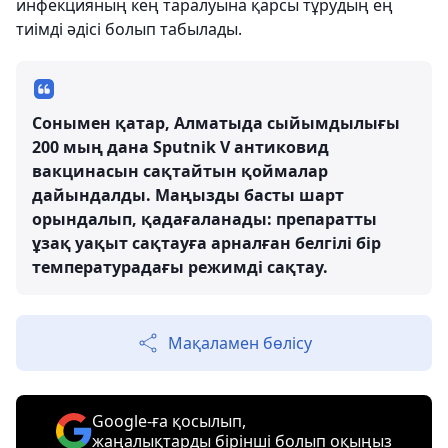
инфекцияның кең таралуына қарсы тұрудың ең
тиімді әдісі болып табылады.
Сонымен қатар, Алматыда сыйымдылығы
200 мың дана Sputnik V антиковид
вакцинасын сақтайтын қоймалар
дайындалды. Маңызды басты шарт
орындалып, қадағаланады: препаратты
ұзақ уақыт сақтауға арналған белгілі бір
температурадағы режимді сақтау.
Мақаламен бөлісу
Google-ға қосылып,
жаңалықтарды бірінші болып оқыңыз