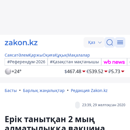
Қаз
Саясат
Әлем
Қаржы
Оқиға
Құқық
Мақалалар
#Референдум-2026
#Қазақстан мақтанышы
+24°
$
467.48
€
539.52
₽
5.73
Басты
Барлық жаңалықтар
Редакция Zakon.kz
23:39, 29 желтоқсан 2020
Ерік танытқан 2 мың
алматылыққа вакцина