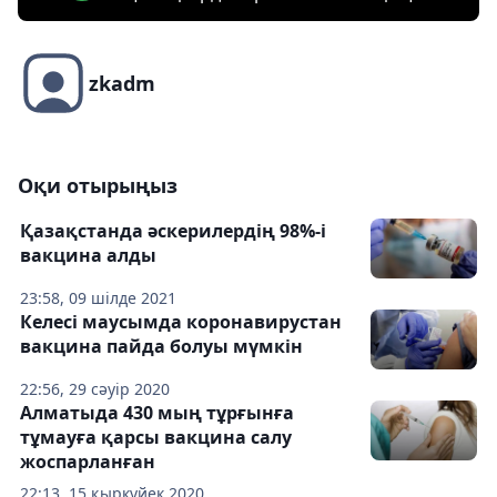
zkadm
Оқи отырыңыз
Қазақстанда әскерилердің 98%-і
вакцина алды
23:58, 09 шілде 2021
Келесі маусымда коронавирустан
вакцина пайда болуы мүмкін
22:56, 29 сәуір 2020
Алматыда 430 мың тұрғынға
тұмауға қарсы вакцина салу
жоспарланған
22:13, 15 қыркүйек 2020