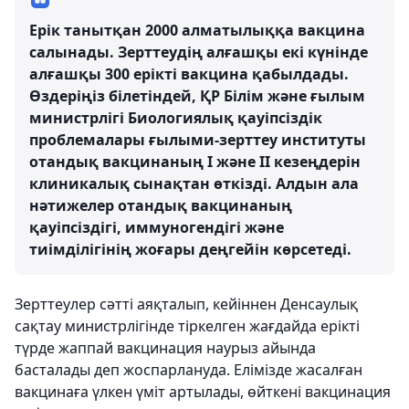
Ерік танытқан 2000 алматылыққа вакцина
салынады. Зерттеудің алғашқы екі күнінде
алғашқы 300 ерікті вакцина қабылдады.
Өздеріңіз білетіндей, ҚР Білім және ғылым
министрлігі Биологиялық қауіпсіздік
проблемалары ғылыми-зерттеу институты
отандық вакцинаның І және ІІ кезеңдерін
клиникалық сынақтан өткізді. Алдын ала
нәтижелер отандық вакцинаның
қауіпсіздігі, иммуногендігі және
тиімділігінің жоғары деңгейін көрсетеді.
Зерттеулер сәтті аяқталып, кейіннен Денсаулық
сақтау министрлігінде тіркелген жағдайда ерікті
түрде жаппай вакцинация наурыз айында
басталады деп жоспарлануда. Елімізде жасалған
вакцинаға үлкен үміт артылады, өйткені вакцинация