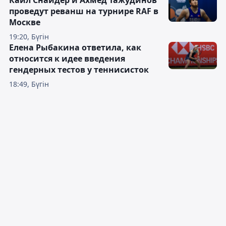
Кайл Снайдер и Ахмед Тажудинов
проведут реванш на турнире RAF в
Москве
19:20, Бүгін
Елена Рыбакина ответила, как
относится к идее введения
гендерных тестов у теннисисток
18:49, Бүгін