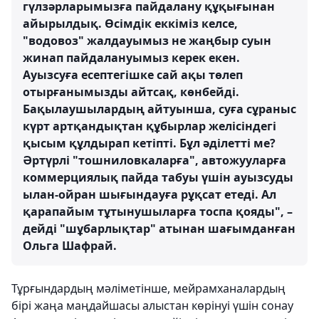
гүлзәрларымызға пайдалану құқығынан
айырылдық. Өсімдік еккіміз келсе,
"водовоз" жалдауымыз не жаңбыр суын
жинап пайдалануымыз керек екен.
Ауызсуға есептегішке сай ақы төлеп
отырғанымызды айтсақ, көнбейді.
Бақылаушылардың айтуынша, суға сұраныс
күрт артқандықтан құбырлар желісіндегі
қысым құлдырап кетіпті. Бұл әділетті ме?
Әртүрлі "тошниловкаларға", автожууларға
коммерциялық пайда табуы үшін ауызсуды
ылан-ойран шығындауға рұқсат етеді. Ал
қарапайым тұтынушыларға тоспа қояды", –
дейді "шұбарлықтар" атынан шағымданған
Ольга Шафрай.
Тұрғындардың мәліметінше, мейрамханалардың
бірі жаңа маңдайшасы алыстан көрінуі үшін сонау