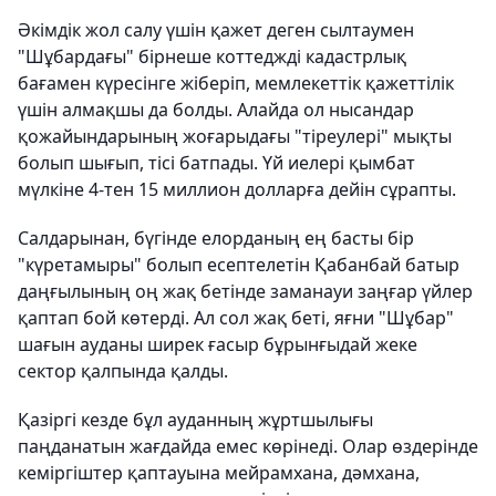
Әкімдік жол салу үшін қажет деген сылтаумен
"Шұбардағы" бірнеше коттеджді кадастрлық
бағамен күресінге жіберіп, мемлекеттік қажеттілік
үшін алмақшы да болды. Алайда ол нысандар
қожайындарының жоғарыдағы "тіреулері" мықты
болып шығып, тісі батпады. Үй иелері қымбат
мүлкіне 4-тен 15 миллион долларға дейін сұрапты.
Салдарынан, бүгінде елорданың ең басты бір
"күретамыры" болып есептелетін Қабанбай батыр
даңғылының оң жақ бетінде заманауи заңғар үйлер
қаптап бой көтерді. Ал сол жақ беті, яғни "Шұбар"
шағын ауданы ширек ғасыр бұрынғыдай жеке
сектор қалпында қалды.
Қазіргі кезде бұл ауданның жұртшылығы
паңданатын жағдайда емес көрінеді. Олар өздерінде
кеміргіштер қаптауына мейрамхана, дәмхана,