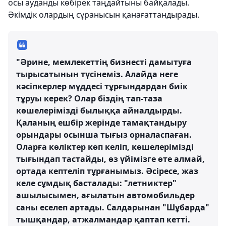
осы ауданды көбірек таңдайтыны байқалады.
Әкімдік олардың сұранысын қанағаттандырады.
"Әрине, мемлекеттің бизнесті дамытуға
тырысатынын түсінеміз. Алайда неге
кәсіпкерлер мүддесі тұрғындардан биік
тұруы керек? Олар біздің тап-таза
көшелерімізді былыққа айналдырды.
Қаланың ешбір жерінде тамақтандыру
орындары осынша тығыз орналаспаған.
Оларға көліктер көп келіп, көшелерімізді
тығындап тастайды, өз үйімізге өте алмай,
ортада кептеліп тұрғанымыз. Әсіресе, жаз
келе сұмдық басталады: "летниктер"
ашылысымен, ағылатын автомобильдер
саны еселеп артады. Салдарынан "Шұбарда"
тышқандар, атжалмандар қаптап кетті.