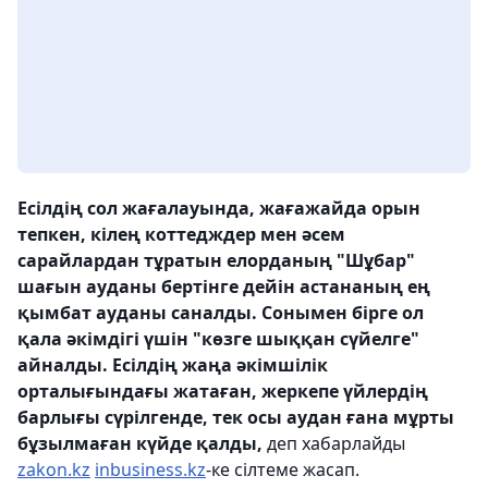
Есілдің сол жағалауында, жағажайда орын
тепкен, кілең коттедждер мен әсем
сарайлардан тұратын елорданың "Шұбар"
шағын ауданы бертінге дейін астананың ең
қымбат ауданы саналды. Сонымен бірге ол
қала әкімдігі үшін "көзге шыққан сүйелге"
айналды. Есілдің жаңа әкімшілік
орталығындағы жатаған, жеркепе үйлердің
барлығы сүрілгенде, тек осы аудан ғана мұрты
бұзылмаған күйде қалды,
деп хабарлайды
zakon.kz
inbusiness.kz
-ке сілтеме жасап.