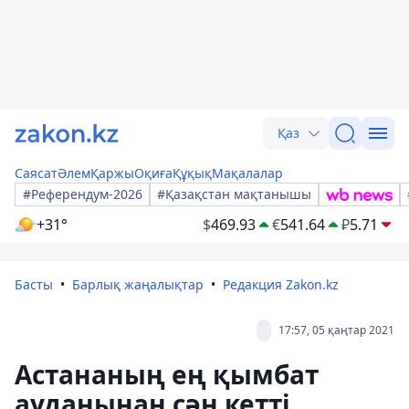
Қаз
Саясат
Әлем
Қаржы
Оқиға
Құқық
Мақалалар
#Референдум-2026
#Қазақстан мақтанышы
+31°
$
469.93
€
541.64
₽
5.71
Басты
Барлық жаңалықтар
Редакция Zakon.kz
17:57, 05 қаңтар 2021
Астананың ең қымбат
ауданынан сән кетті