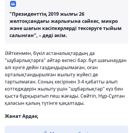
"Президенттің 2019 жылғы 26
желтоқсандағы жарлығына сәйкес, микро
және шағын кәсіпкерлерді тексеруге тыйым
салынған", – деді әкім.
Әйткенмен, бүкіл астаналықтардың да
"шұбарлықтарға" айтар өкпесі бар: бұл шағынаудан
әлі күнге дейін газдандырылмаған, оған
орталықтандырылған жылыту жүйесі де
тартылмаған. Соның кесірінен 3-4 қабатты алып
коттедждерін жылыту үшін "шұбарлықтар" күз бен
қыста бұрқыратып пеш жағады. Сөйтіп, Нұр-Сұлтан
қаласын қалың түтінге қақалтады.
Жанат Ардақ