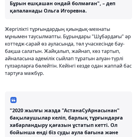
Бұрын ешқашан ондай болмаған", – деп
қапаланады Ольга Игоревна.
Жергілікті тұрғындардың қиындық-мехнаты
мұнымен таусылмапты. Бұрындары "Шұбардағы" әр
коттедж-сарай өз ауласында, төл учаскесінде бау-
бақша салатын. Жайқалып, жайнап, көз тартып,
айналасына әдемілік сыйлап тұратын алуан-түрлі
гүлзәрларға бөлейтін. Кейінгі кезде одан жаппай бас
тартуға мәжбүр.
"2020 жылғы жазда "АстанаСуАрнасынан"
бақылаушылар келіп, барлық тұрғындарға
хабарландыру қағазын ұстатып кетті. Ол
бойынша енді біз суды аула бағына және