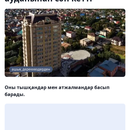
ашық дереккөздерден
Оны тышқандар мен атжалмандар басып
барады.