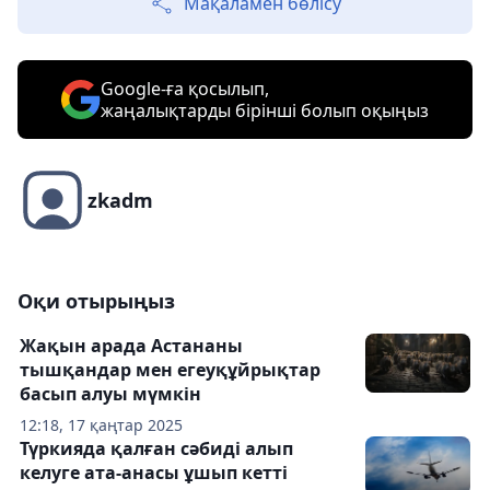
Мақаламен бөлісу
Google-ға қосылып,
жаңалықтарды бірінші болып оқыңыз
zkadm
Оқи отырыңыз
Жақын арада Астананы
тышқандар мен егеуқұйрықтар
басып алуы мүмкін
12:18, 17 қаңтар 2025
Түркияда қалған сәбиді алып
келуге ата-анасы ұшып кетті