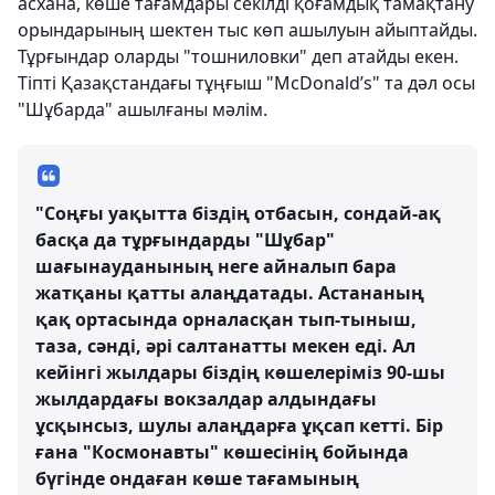
асхана, көше тағамдары секілді қоғамдық тамақтану
орындарының шектен тыс көп ашылуын айыптайды.
Тұрғындар оларды "тошниловки" деп атайды екен.
Тіпті Қазақстандағы тұңғыш "McDonald’s" та дәл осы
"Шұбарда" ашылғаны мәлім.
"Соңғы уақытта біздің отбасын, сондай-ақ
басқа да тұрғындарды "Шұбар"
шағынауданының неге айналып бара
жатқаны қатты алаңдатады. Астананың
қақ ортасында орналасқан тып-тыныш,
таза, сәнді, әрі салтанатты мекен еді. Ал
кейінгі жылдары біздің көшелеріміз 90-шы
жылдардағы вокзалдар алдындағы
ұсқынсыз, шулы алаңдарға ұқсап кетті. Бір
ғана "Космонавты" көшесінің бойында
бүгінде ондаған көше тағамының