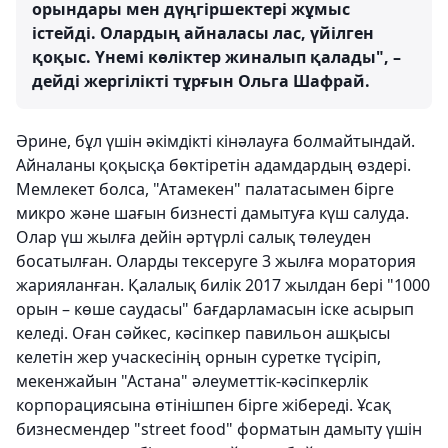
орындары мен дүңгіршектері жұмыс
істейді. Олардың айналасы лас, үйілген
қоқыс. Үнемі көліктер жиналып қалады", –
дейді жергілікті тұрғын Ольга Шафрай.
Әрине, бұл үшін әкімдікті кінәлауға болмайтындай.
Айналаны қоқысқа бөктіретін адамдардың өздері.
Мемлекет болса, "Атамекен" палатасымен бірге
микро және шағын бизнесті дамытуға күш салуда.
Олар үш жылға дейін әртүрлі салық төлеуден
босатылған. Оларды тексеруге 3 жылға моратория
жарияланған. Қалалық билік 2017 жылдан бері "1000
орын – көше саудасы" бағдарламасын іске асырып
келеді. Оған сәйкес, кәсіпкер павильон ашқысы
келетін жер учаскесінің орнын суретке түсіріп,
мекенжайын "Астана" әлеуметтік-кәсіпкерлік
корпорациясына өтінішпен бірге жібереді. Ұсақ
бизнесмендер "street food" форматын дамыту үшін