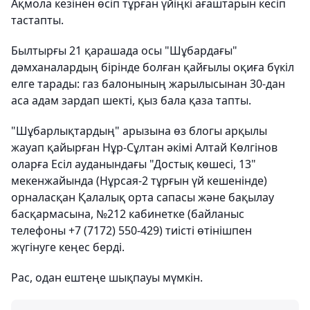
Ақмола кезінен өсіп тұрған үйіңкі ағаштарын кесіп
тастапты.
Былтырғы 21 қарашада осы "Шұбардағы"
дәмханалардың бірінде болған қайғылы оқиға бүкіл
елге тарады: газ балонының жарылысынан 30-дан
аса адам зардап шекті, қыз бала қаза тапты.
"Шұбарлықтардың" арызына өз блогы арқылы
жауап қайырған Нұр-Сұлтан әкімі Алтай Көлгінов
оларға Есіл ауданындағы "Достық көшесі, 13"
мекенжайында (Нұрсая-2 тұрғын үй кешенінде)
орналасқан Қалалық орта сапасы және бақылау
басқармасына, №212 кабинетке (байланыс
телефоны +7 (7172) 550-429) тиісті өтінішпен
жүгінуге кеңес берді.
Рас, одан ештеңе шықпауы мүмкін.