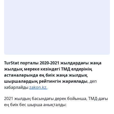
TurStat порталы 2020-2021 жылдардағы жаңа
жылдық мереке кезіндегі ТМД елдерінің
астаналарында ең биік жаңа жылдық
шыршалардың рейтингін жариялады
, деп
хабарлайды
zakon.kz.
2021 жылдың басындағы дерек бойынша, ТМД-дағы
ең биік бес шырша анықталды: