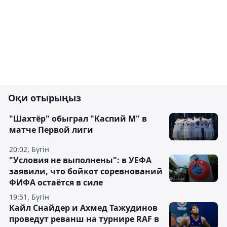
Оқи отырыңыз
"Шахтёр" обыграл "Каспий М" в
матче Первой лиги
20:02, Бүгін
"Условия не выполнены": в УЕФА
заявили, что бойкот соревнований
ФИФА остаётся в силе
19:51, Бүгін
Кайл Снайдер и Ахмед Тажудинов
проведут реванш на турнире RAF в