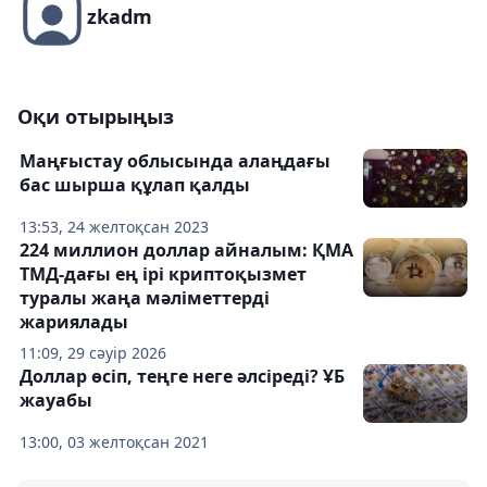
zkadm
Оқи отырыңыз
Маңғыстау облысында алаңдағы
бас шырша құлап қалды
13:53, 24 желтоқсан 2023
224 миллион доллар айналым: ҚМА
ТМД-дағы ең ірі криптоқызмет
туралы жаңа мәліметтерді
жариялады
11:09, 29 сәуір 2026
Доллар өсіп, теңге неге әлсіреді? ҰБ
жауабы
13:00, 03 желтоқсан 2021