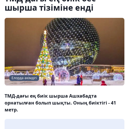
шырша тізіміне енді
Елорда әкімдігі
ТМД-дағы ең биік шырша Ашхабадта
орнатылған болып шықты. Оның биіктігі - 41
метр.