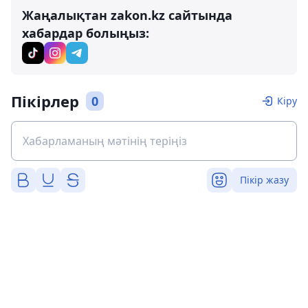
Жаңалықтан zakon.kz сайтында
хабардар болыңыз:
Пікірлер
0
Кіру
Пікір жазу