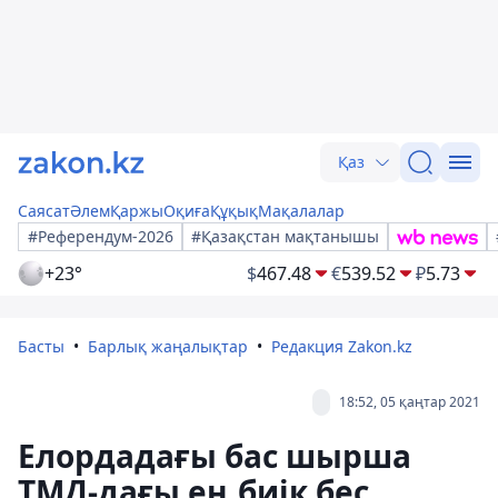
Қаз
Саясат
Әлем
Қаржы
Оқиға
Құқық
Мақалалар
#Референдум-2026
#Қазақстан мақтанышы
+23°
$
467.48
€
539.52
₽
5.73
Басты
Барлық жаңалықтар
Редакция Zakon.kz
18:52, 05 қаңтар 2021
Елордадағы бас шырша
ТМД-дағы ең биік бес