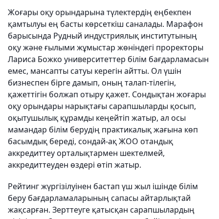
Жоғары оқу орындарына түлектердің еңбекпен
қамтылуы ең басты көрсеткіш саналады. Марафон
барысында Рудный индустриялық институтының
оқу және ғылыми жұмыстар жөніндегі проректоры
Лариса Божко университеттер білім бағдарламасын
емес, мансапты сатуы керегін айтты. Ол үшін
бизнеспен бірге дамып, оның талап-тілегін,
қажеттігін болжап отыру қажет. Сондықтан жоғары
оқу орындары нарықтағы сарапшыларды қосып,
оқытушылық құрамды кеңейтіп жатыр, ал осы
мамандар білім берудің практикалық жағына көп
басымдық береді, сондай-ақ ЖОО отандық
аккредиттеу орталықтармен шектелмей,
аккредиттеуден өздері өтіп жатыр.
Рейтинг жүргізілуінен бастап үш жыл ішінде білім
беру бағдарламаларының сапасы айтарлықтай
жақсарған. Зерттеуге қатысқан сарапшылардың