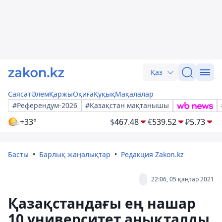
Қаз
Саясат
Әлем
Қаржы
Оқиға
Құқық
Мақалалар
#Референдум-2026
#Қазақстан мақтанышы
+33°
$
467.48
€
539.52
₽
5.73
Басты
Барлық жаңалықтар
Редакция Zakon.kz
22:06, 05 қаңтар 2021
Қазақстандағы ең нашар
10 университет анықталды