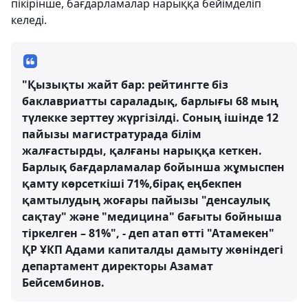
пікірінше, бағдарламалар нарыққа бейімделіп
келеді.
"Қызықты жайт бар: рейтингте біз
баклавриатты сараладық, барлығы 68 мың
түлекке зерттеу жүргізілді. Соның ішінде 12
пайызы магистратурада білім
жалғастырды, қалғаны нарыққа кеткен.
Барлық бағдарламалар бойынша жұмыспен
қамту көрсеткіші 71%,бірақ еңбекпен
қамтылудың жоғары пайызы "денсаулық
сақтау" және "медицина" бағыты бойныша
тіркелген – 81%", - деп атап өтті "Атамекен"
ҚР ҰКП Адами капиталды дамыту жөніндегі
департамент директоры Азамат
Бейсембинов.