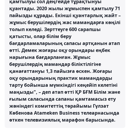
қамтылуы сол деңгейде тұрақтынуы
қуантады. 2020 жылы жұмыспен қамтылу 71
пайызды құрады. Екінші қуантарлық жайт –
жұмыс берушілердің жас мамандарға көңілі
толып келеді. Зерттеуге 600 сарапшы
қатысты, олар білім беру
бағдарламаларының сапасы артқанын атап
өтті. Демек жоғары оқу орындары еңбек
нарығына бағдарланған. Жұмыс
берушілердің мамандар біліктілігіне
қанағаттануы 1,3 пайызға өскен. Жоғары
оқу орындарының практик мамандарды
тарту бойынша мүмкіндігі кеңейіп келетіні
маңызды", – деп атап өтті ҚР БҒМ Білім және
ғылым саласында сапаны қамтамасыз ету
жөніндегі комитеттің төрайымы Гүлзат
Көбенова Atameken Business телеарнасында
өткен телевизиялық марафон барысында.