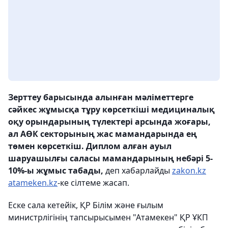
Зерттеу барысында алынған мәліметтерге
сәйкес жұмысқа тұру көрсеткіші медициналық
оқу орындарының түлектері арсында жоғары,
ал АӨК секторының жас мамандарында ең
төмен көрсеткіш. Диплом алған ауыл
шаруашылғы саласы мамандарының небәрі 5-
10%-ы жұмыс табады,
деп хабарлайды
zakon.kz
atameken.kz
-ке сілтеме жасап.
Еске сала кетейік, ҚР Білім және ғылым
министрлігінің тапсырысымен "Атамекен" ҚР ҰКП