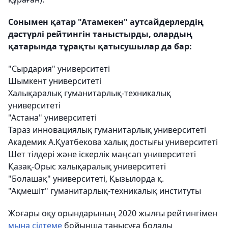
Сонымен қатар "Атамекен" аутсайдерлердің
дәстүрлі рейтингін таныстырды, олардың
қатарында тұрақты қатысушылар да бар:
"Сырдария" университеті
Шымкент университеті
Халықаралық гуманитарлық-техникалық
университеті
"Астана" университеті
Тараз инновациялық гуманитарлық университеті
Академик А.Қуатбекова халық достығы университеті
Шет тілдері және іскерлік маңсап университеті
Қазақ-Орыс халықаралық университеті
"Болашақ" университеті, Қызылорда қ.
"Ақмешіт" гуманитарлық-техникалық институты
Жоғары оқу орындарының 2020 жылғы рейтингімен
мына сілтеме
бойынша танысуға болады