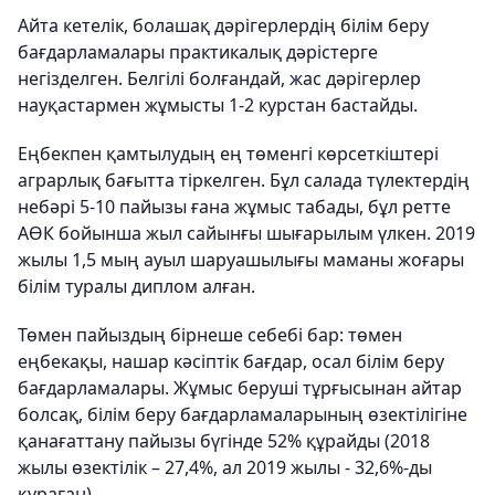
Айта кетелік, болашақ дәрігерлердің білім беру
бағдарламалары практикалық дәрістерге
негізделген. Белгілі болғандай, жас дәрігерлер
науқастармен жұмысты 1-2 курстан бастайды.
Еңбекпен қамтылудың ең төменгі көрсеткіштері
аграрлық бағытта тіркелген. Бұл салада түлектердің
небәрі 5-10 пайызы ғана жұмыс табады, бұл ретте
АӨК бойынша жыл сайынғы шығарылым үлкен. 2019
жылы 1,5 мың ауыл шаруашылығы маманы жоғары
білім туралы диплом алған.
Төмен пайыздың бірнеше себебі бар: төмен
еңбекақы, нашар кәсіптік бағдар, осал білім беру
бағдарламалары. Жұмыс беруші тұрғысынан айтар
болсақ, білім беру бағдарламаларының өзектілігіне
қанағаттану пайызы бүгінде 52% құрайды (2018
жылы өзектілік – 27,4%, ал 2019 жылы - 32,6%-ды
құраған).