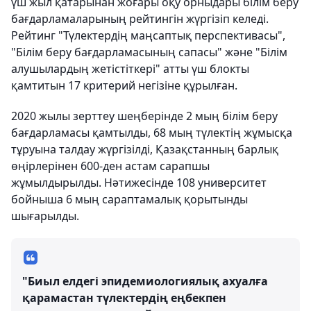
үш жыл қатарынан жоғары оқу орныдары білім беру
бағдарламаларының рейтингін жүргізіп келеді.
Рейтинг "Түлектердің маңсаптық перспективасы",
"Білім беру бағдарламасының сапасы" және "Білім
алушылардың жетістіткері" атты үш блокты
қамтитын 17 критерий негізіне құрылған.
2020 жылы зерттеу шеңберінде 2 мың білім беру
бағдарламасы қамтылды, 68 мың түлектің жұмысқа
тұруына талдау жүргізілді, Қазақстанның барлық
өңірлерінен 600-ден астам сарапшы
жұмылдырылды. Нәтижесінде 108 университет
бойныша 6 мың сараптамалық қорытынды
шығарылды.
"Биыл елдегі эпидемиологиялық ахуалға
қарамастан түлектердің еңбекпен