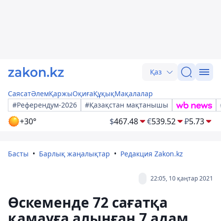
Қаз
Саясат
Әлем
Қаржы
Оқиға
Құқық
Мақалалар
#Референдум-2026
#Қазақстан мақтанышы
+30°
$
467.48
€
539.52
₽
5.73
Басты
Барлық жаңалықтар
Редакция Zakon.kz
22:05, 10 қаңтар 2021
Өскеменде 72 сағатқа
қамауға алынған 7 адам