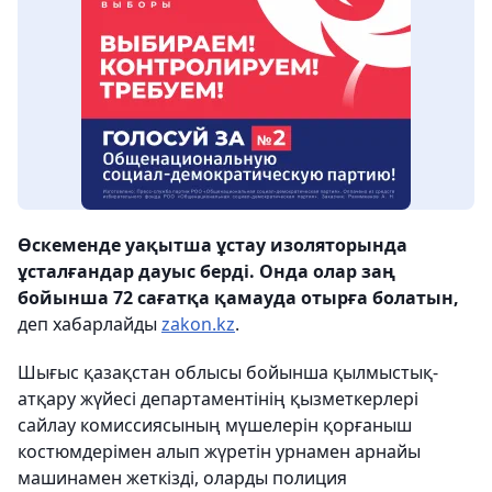
Өскеменде уақытша ұстау изоляторында
ұсталғандар дауыс берді. Онда олар заң
бойынша 72 сағатқа қамауда отырға болатын,
деп хабарлайды
zakon.kz
.
Шығыс қазақстан облысы бойынша қылмыстық-
атқару жүйесі департаментінің қызметкерлері
сайлау комиссиясының мүшелерін қорғаныш
костюмдерімен алып жүретін урнамен арнайы
машинамен жеткізді, оларды полиция