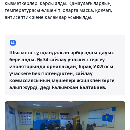
қызметкерлері қарсы алды. Қамаудағылардың
температурасы өлшеніп, оларға маска, қолғап,
антисептик және қаламдар ұсынылды.
Шығыста тұтқындалған әрбір адам дауыс
бере алды. № 34 сайлау учаскесі тергеу
изоляторында орналасқан, бірақ УҰИ осы
учаскеге бекітілгендіктен, сайлау
комиссиясының мүшелері жәшікпен бірге
алып жүрді, деді Ғалымжан Балтабаев.