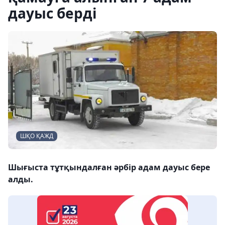
дауыс берді
ШҚО ҚАЖД
Шығыста тұтқындалған әрбір адам дауыс бере
алды.